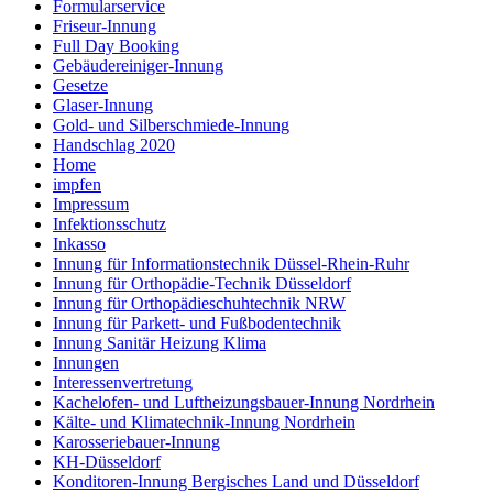
Formularservice
Friseur-Innung
Full Day Booking
Gebäudereiniger-Innung
Gesetze
Glaser-Innung
Gold- und Silberschmiede-Innung
Handschlag 2020
Home
impfen
Impressum
Infektionsschutz
Inkasso
Innung für Informationstechnik Düssel-Rhein-Ruhr
Innung für Orthopädie-Technik Düsseldorf
Innung für Orthopädieschuhtechnik NRW
Innung für Parkett- und Fußbodentechnik
Innung Sanitär Heizung Klima
Innungen
Interessenvertretung
Kachelofen- und Luftheizungsbauer-Innung Nordrhein
Kälte- und Klimatechnik-Innung Nordrhein
Karosseriebauer-Innung
KH-Düsseldorf
Konditoren-Innung Bergisches Land und Düsseldorf