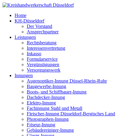
Home
KH-Düsseldorf
Der Vorstand
Ansprechpartner
Leistungen
Rechtsberatung
Interessenvertretung
Inkasso
Formularservice
Vergünstigungen
Versorgungswerk
Innungen
Augenoptiker-Innung Düssel-Rhein-Ruhr
Baugewerbe-Innung
Boots- und Schiffbauer-Innung
Dachdecker-Innung
Elektro-Innung
Fachinnung Stahl und Metall
Fleischer-Innung Düsseldorf-Bergisches Land
Photographen-Innung
Friseur-Innung
Gebäudereiniger-Innung
Glaser-Innung