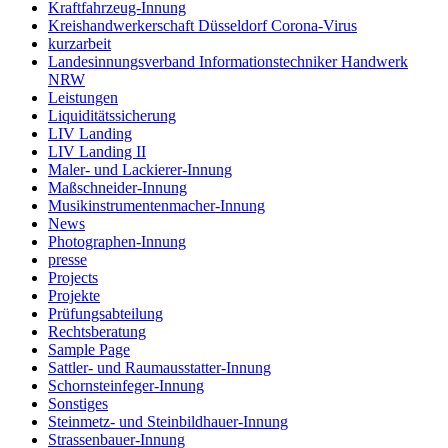
Kraftfahrzeug-Innung
Kreishandwerkerschaft Düsseldorf Corona-Virus
kurzarbeit
Landesinnungsverband Informationstechniker Handwerk
NRW
Leistungen
Liquiditätssicherung
LIV Landing
LIV Landing II
Maler- und Lackierer-Innung
Maßschneider-Innung
Musikinstrumentenmacher-Innung
News
Photographen-Innung
presse
Projects
Projekte
Prüfungsabteilung
Rechtsberatung
Sample Page
Sattler- und Raumausstatter-Innung
Schornsteinfeger-Innung
Sonstiges
Steinmetz- und Steinbildhauer-Innung
Strassenbauer-Innung