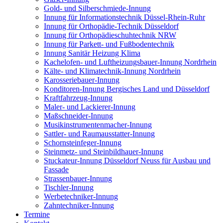
Gold- und Silberschmiede-Innung
Innung für Informationstechnik Düssel-Rhein-Ruhr
Innung für Orthopädie-Technik Düsseldorf
Innung für Orthopädieschuhtechnik NRW
Innung für Parkett- und Fußbodentechnik
Innung Sanitär Heizung Klima
Kachelofen- und Luftheizungsbauer-Innung Nordrhein
Kälte- und Klimatechnik-Innung Nordrhein
Karosseriebauer-Innung
Konditoren-Innung Bergisches Land und Düsseldorf
Kraftfahrzeug-Innung
Maler- und Lackierer-Innung
Maßschneider-Innung
Musikinstrumentenmacher-Innung
Sattler- und Raumausstatter-Innung
Schornsteinfeger-Innung
Steinmetz- und Steinbildhauer-Innung
Stuckateur-Innung Düsseldorf Neuss für Ausbau und
Fassade
Strassenbauer-Innung
Tischler-Innung
Werbetechniker-Innung
Zahntechniker-Innung
Termine