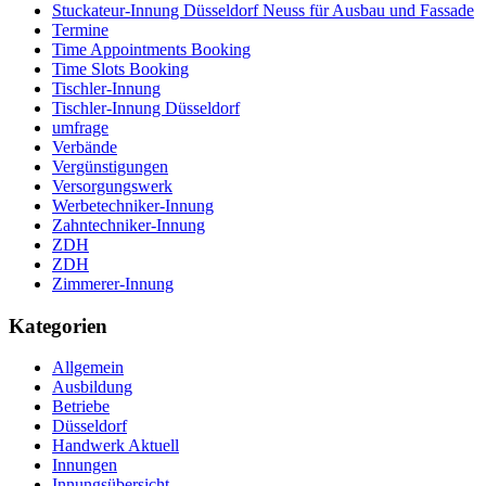
Stuckateur-Innung Düsseldorf Neuss für Ausbau und Fassade
Termine
Time Appointments Booking
Time Slots Booking
Tischler-Innung
Tischler-Innung Düsseldorf
umfrage
Verbände
Vergünstigungen
Versorgungswerk
Werbetechniker-Innung
Zahntechniker-Innung
ZDH
ZDH
Zimmerer-Innung
Kategorien
Allgemein
Ausbildung
Betriebe
Düsseldorf
Handwerk Aktuell
Innungen
Innungsübersicht