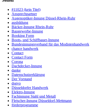
Seiten
#11023 (kein Titel)
Ansprechpartner
Augenoptiker-Innung Düssel-Rhein-Ruhr
ausbildung
Bäcker-Innung Rhein-Ruhr
Baugewerbe-Innung
Booking Form
Boots- und Schiffbauer-Innung
Bundesinnungsverband für das Modistenhandwerk
chance handwerk
Contact
Contact Form
Corona
Dachdecker-Innung
danke
Datenschutzerklärung
Der Vorstand
dsgvo
Düsseldorfer Handwerk
Elektro-Innung
Fachinnung Stahl und Metall
Fleischer-Innung Düsseldorf-Mettmann
förderprogramme