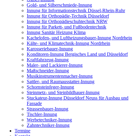
Gold- und Silberschmiede-Innung
Innung für Informationstechnik Düssel-Rhein-Ruhr
Innung für Orthopädie-Technik Düsseldorf
Innung für Orthopädieschuhtechnik NRW
Innung für Parkett- und Fußbodentechnik
Innung Sanitär Heizung Klima
Kachelofen- und Luftheizungsbauer-Innung Nordrhein
Kälte- und Klimatechnik-Innung Nordrhein
Karosseriebauer-Innung
Konditoren-Innung Bergisches Land und Düsseldorf
Kraftfahrzeug-Innung
Maler- und Lackierer-Innung
Maßschneider-Innung
Musikinstrumentenmacher-Innung
Sattler- und Raumausstatter-Innung
Schornsteinfeger-Innung
Steinmetz- und Steinbildhauer-Innung
Stuckateur-Innung Düsseldorf Neuss für Ausbau und
Fassade
Strassenbauer-Innung
Tischler-Innung
Werbetechniker-Innung
Zahntechniker-Innung
Termine