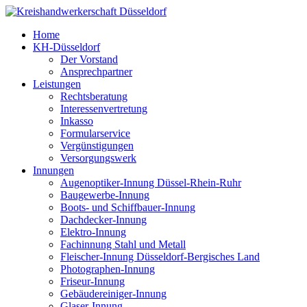
Home
KH-Düsseldorf
Der Vorstand
Ansprechpartner
Leistungen
Rechtsberatung
Interessenvertretung
Inkasso
Formularservice
Vergünstigungen
Versorgungswerk
Innungen
Augenoptiker-Innung Düssel-Rhein-Ruhr
Baugewerbe-Innung
Boots- und Schiffbauer-Innung
Dachdecker-Innung
Elektro-Innung
Fachinnung Stahl und Metall
Fleischer-Innung Düsseldorf-Bergisches Land
Photographen-Innung
Friseur-Innung
Gebäudereiniger-Innung
Glaser-Innung