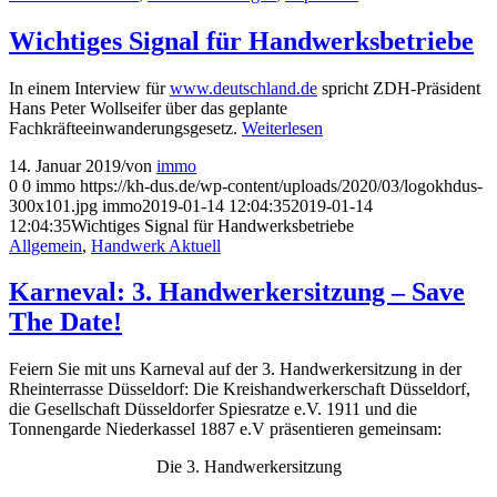
Wichtiges Signal für Handwerksbetriebe
In einem Interview für
www.deutschland.de
spricht ZDH-Präsident
Hans Peter Wollseifer über das geplante
Fachkräfteeinwanderungsgesetz.
Weiterlesen
14. Januar 2019
/
von
immo
0
0
immo
https://kh-dus.de/wp-content/uploads/2020/03/logokhdus-
300x101.jpg
immo
2019-01-14 12:04:35
2019-01-14
12:04:35
Wichtiges Signal für Handwerksbetriebe
Allgemein
,
Handwerk Aktuell
Karneval: 3. Handwerkersitzung – Save
The Date!
Feiern Sie mit uns Karneval auf der 3. Handwerkersitzung in der
Rheinterrasse Düsseldorf: Die Kreishandwerkerschaft Düsseldorf,
die Gesellschaft Düsseldorfer Spiesratze e.V. 1911 und die
Tonnengarde Niederkassel 1887 e.V präsentieren gemeinsam:
Die 3. Handwerkersitzung