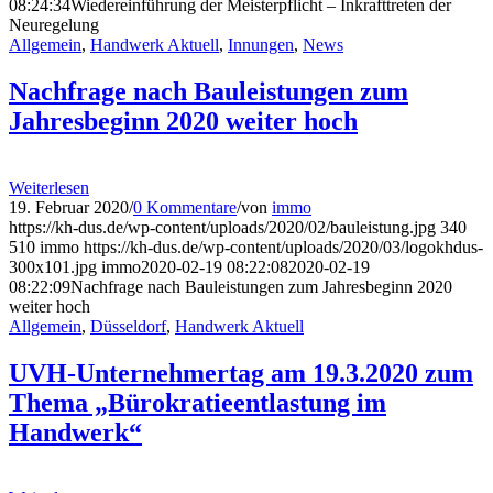
08:24:34
Wiedereinführung der Meisterpflicht – Inkrafttreten der
Neuregelung
Allgemein
,
Handwerk Aktuell
,
Innungen
,
News
Nachfrage nach Bauleistungen zum
Jahresbeginn 2020 weiter hoch
Weiterlesen
19. Februar 2020
/
0 Kommentare
/
von
immo
https://kh-dus.de/wp-content/uploads/2020/02/bauleistung.jpg
340
510
immo
https://kh-dus.de/wp-content/uploads/2020/03/logokhdus-
300x101.jpg
immo
2020-02-19 08:22:08
2020-02-19
08:22:09
Nachfrage nach Bauleistungen zum Jahresbeginn 2020
weiter hoch
Allgemein
,
Düsseldorf
,
Handwerk Aktuell
UVH-Unternehmertag am 19.3.2020 zum
Thema „Bürokratieentlastung im
Handwerk“