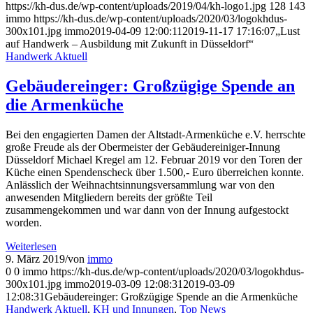
https://kh-dus.de/wp-content/uploads/2019/04/kh-logo1.jpg
128
143
immo
https://kh-dus.de/wp-content/uploads/2020/03/logokhdus-
300x101.jpg
immo
2019-04-09 12:00:11
2019-11-17 17:16:07
„Lust
auf Handwerk – Ausbildung mit Zukunft in Düsseldorf“
Handwerk Aktuell
Gebäudereinger: Großzügige Spende an
die Armenküche
Bei den engagierten Damen der Altstadt-Armenküche e.V. herrschte
große Freude als der Obermeister der Gebäudereiniger-Innung
Düsseldorf Michael Kregel am 12. Februar 2019 vor den Toren der
Küche einen Spendenscheck über 1.500,- Euro überreichen konnte.
Anlässlich der Weihnachtsinnungsversammlung war von den
anwesenden Mitgliedern bereits der größte Teil
zusammengekommen und war dann von der Innung aufgestockt
worden.
Weiterlesen
9. März 2019
/
von
immo
0
0
immo
https://kh-dus.de/wp-content/uploads/2020/03/logokhdus-
300x101.jpg
immo
2019-03-09 12:08:31
2019-03-09
12:08:31
Gebäudereinger: Großzügige Spende an die Armenküche
Handwerk Aktuell
,
KH und Innungen
,
Top News