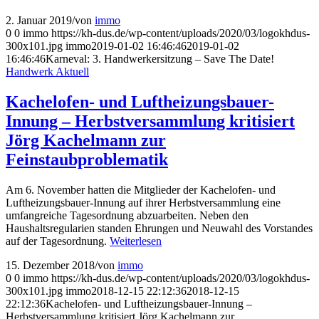
2. Januar 2019
/
von
immo
0
0
immo
https://kh-dus.de/wp-content/uploads/2020/03/logokhdus-
300x101.jpg
immo
2019-01-02 16:46:46
2019-01-02
16:46:46
Karneval: 3. Handwerkersitzung – Save The Date!
Handwerk Aktuell
Kachelofen- und Luftheizungsbauer-
Innung – Herbstversammlung kritisiert
Jörg Kachelmann zur
Feinstaubproblematik
Am 6. November hatten die Mitglieder der Kachelofen- und
Luftheizungsbauer-Innung auf ihrer Herbstversammlung eine
umfangreiche Tagesordnung abzuarbeiten. Neben den
Haushaltsregularien standen Ehrungen und Neuwahl des Vorstandes
auf der Tagesordnung.
Weiterlesen
15. Dezember 2018
/
von
immo
0
0
immo
https://kh-dus.de/wp-content/uploads/2020/03/logokhdus-
300x101.jpg
immo
2018-12-15 22:12:36
2018-12-15
22:12:36
Kachelofen- und Luftheizungsbauer-Innung –
Herbstversammlung kritisiert Jörg Kachelmann zur