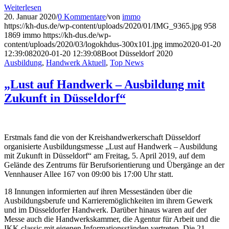
Weiterlesen
20. Januar 2020
/
0 Kommentare
/
von
immo
https://kh-dus.de/wp-content/uploads/2020/01/IMG_9365.jpg
958
1869
immo
https://kh-dus.de/wp-
content/uploads/2020/03/logokhdus-300x101.jpg
immo
2020-01-20
12:39:08
2020-01-20 12:39:08
Boot Düsseldorf 2020
Ausbildung
,
Handwerk Aktuell
,
Top News
„Lust auf Handwerk – Ausbildung mit
Zukunft in Düsseldorf“
Erstmals fand die von der Kreishandwerkerschaft Düsseldorf
organisierte Ausbildungsmesse „Lust auf Handwerk – Ausbildung
mit Zukunft in Düsseldorf“ am Freitag, 5. April 2019, auf dem
Gelände des Zentrums für Berufsorientierung und Übergänge an der
Vennhauser Allee 167 von 09:00 bis 17:00 Uhr statt.
18 Innungen informierten auf ihren Messeständen über die
Ausbildungsberufe und Karrieremöglichkeiten im ihrem Gewerk
und im Düsseldorfer Handwerk. Darüber hinaus waren auf der
Messe auch die Handwerkskammer, die Agentur für Arbeit und die
IKK classic mit eigenen Informationsständen vertreten. Die 21