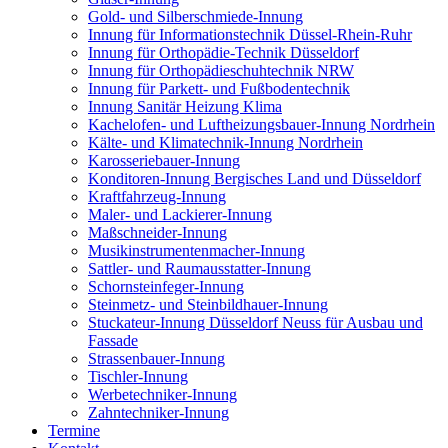
Gold- und Silberschmiede-Innung
Innung für Informationstechnik Düssel-Rhein-Ruhr
Innung für Orthopädie-Technik Düsseldorf
Innung für Orthopädieschuhtechnik NRW
Innung für Parkett- und Fußbodentechnik
Innung Sanitär Heizung Klima
Kachelofen- und Luftheizungsbauer-Innung Nordrhein
Kälte- und Klimatechnik-Innung Nordrhein
Karosseriebauer-Innung
Konditoren-Innung Bergisches Land und Düsseldorf
Kraftfahrzeug-Innung
Maler- und Lackierer-Innung
Maßschneider-Innung
Musikinstrumentenmacher-Innung
Sattler- und Raumausstatter-Innung
Schornsteinfeger-Innung
Steinmetz- und Steinbildhauer-Innung
Stuckateur-Innung Düsseldorf Neuss für Ausbau und
Fassade
Strassenbauer-Innung
Tischler-Innung
Werbetechniker-Innung
Zahntechniker-Innung
Termine