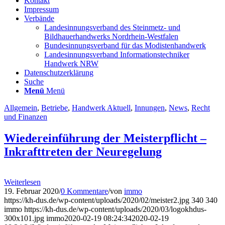
Kontakt
Impressum
Verbände
Landesinnungsverband des Steinmetz- und
Bildhauerhandwerks Nordrhein-Westfalen
Bundesinnungsverband für das Modistenhandwerk
Landesinnungsverband Informationstechniker
Handwerk NRW
Datenschutzerklärung
Suche
Menü
Menü
Allgemein
,
Betriebe
,
Handwerk Aktuell
,
Innungen
,
News
,
Recht
und Finanzen
Wiedereinführung der Meisterpflicht –
Inkrafttreten der Neuregelung
Weiterlesen
19. Februar 2020
/
0 Kommentare
/
von
immo
https://kh-dus.de/wp-content/uploads/2020/02/meister2.jpg
340
340
immo
https://kh-dus.de/wp-content/uploads/2020/03/logokhdus-
300x101.jpg
immo
2020-02-19 08:24:34
2020-02-19