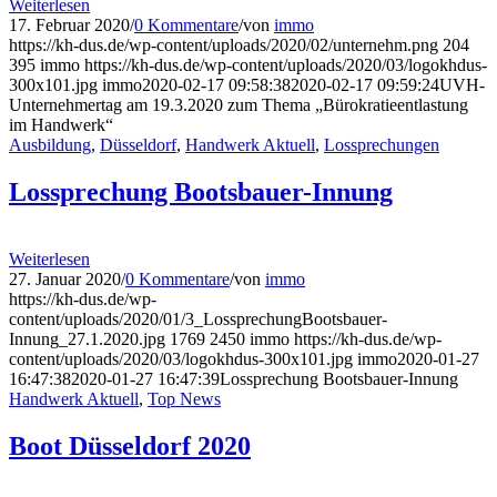
Weiterlesen
17. Februar 2020
/
0 Kommentare
/
von
immo
https://kh-dus.de/wp-content/uploads/2020/02/unternehm.png
204
395
immo
https://kh-dus.de/wp-content/uploads/2020/03/logokhdus-
300x101.jpg
immo
2020-02-17 09:58:38
2020-02-17 09:59:24
UVH-
Unternehmertag am 19.3.2020 zum Thema „Bürokratieentlastung
im Handwerk“
Ausbildung
,
Düsseldorf
,
Handwerk Aktuell
,
Lossprechungen
Lossprechung Bootsbauer-Innung
Weiterlesen
27. Januar 2020
/
0 Kommentare
/
von
immo
https://kh-dus.de/wp-
content/uploads/2020/01/3_LossprechungBootsbauer-
Innung_27.1.2020.jpg
1769
2450
immo
https://kh-dus.de/wp-
content/uploads/2020/03/logokhdus-300x101.jpg
immo
2020-01-27
16:47:38
2020-01-27 16:47:39
Lossprechung Bootsbauer-Innung
Handwerk Aktuell
,
Top News
Boot Düsseldorf 2020