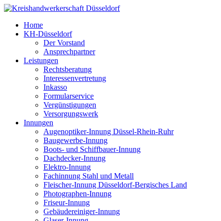
Home
KH-Düsseldorf
Der Vorstand
Ansprechpartner
Leistungen
Rechtsberatung
Interessenvertretung
Inkasso
Formularservice
Vergünstigungen
Versorgungswerk
Innungen
Augenoptiker-Innung Düssel-Rhein-Ruhr
Baugewerbe-Innung
Boots- und Schiffbauer-Innung
Dachdecker-Innung
Elektro-Innung
Fachinnung Stahl und Metall
Fleischer-Innung Düsseldorf-Bergisches Land
Photographen-Innung
Friseur-Innung
Gebäudereiniger-Innung
Glaser-Innung