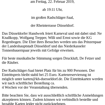
am Freitag, 22. Februar 2019,
ab 19:11 Uhr,
im großen Radschläger-Saal,
der Rheinterrasse Düsseldorf.
Das Düsseldorfer Handwerk feiert Karneval und mit dabei sind:
Ne
Knallkopp, Wolfgang Trepper, Willi und Ernst
sowie die
KG
Regenbogen
. Die Ehre ihres Besuches werden uns das
Prinzenpaar
der Landeshauptstadt Düsseldorf und das
Niederkasseler
Tonnenbauernpaar
jeweils mit Gefolge erweisen.
Für beste musikalische Stimmung sorgen
Druckluft
,
De Fetzer
und
die
Räuber
.
Der Radschläger-Saal bietet Platz für bis zu 900 Personen. Der
Eintrittspreis bleibt stabil bei
25 Euro
. Kartenreservierung ist
möglich unter karten@kh-duesseldorf.de. Die Eintrittskarten werden
wir nach schriftlicher Bestellung ca.
4 Wochen vor der Veranstaltung übersenden.
Bitte beachten Sie, dass wir ausschließlich schriftliche Anmeldungen
akzeptieren können. Zudem können wir verbindlich bestellte und
bezahlte Karten leider nicht zurücknehmen.