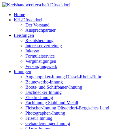
Home
KH-Düsseldorf
Der Vorstand
Ansprechpartner
Leistungen
Rechtsberatung
Interessenvertretung
Inkasso
Formularservice
Vergünstigungen
Versorgungswerk
Innungen
Augenoptiker-Innung Düssel-Rhein-Ruhr
Baugewerbe-Innung
Boots- und Schiffbauer-Innung
Dachdecker-Innung
Elektro-Innung
Fachinnung Stahl und Metall
Fleischer-Innung Düsseldorf-Bergisches Land
Photographen-Innung
Friseur-Innung
Gebäudereiniger-Innung
Glaser-Innung