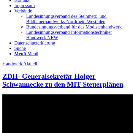
Kontakt
Impressum
Verbände
Landesinnungsverband des Steinmetz- und
Bildhauerhandwerks Nordrhein-Westfalen
Bundesinnungsverband für das Modistenhandwerk
Landesinnungsverband Informationstechniker
Handwerk NRW
Datenschutzerklärung
Suche
Menü
Menü
Handwerk Aktuell
ZDH- Generalsekretär Holger
Schwannecke zu den MIT-Steuerplänen