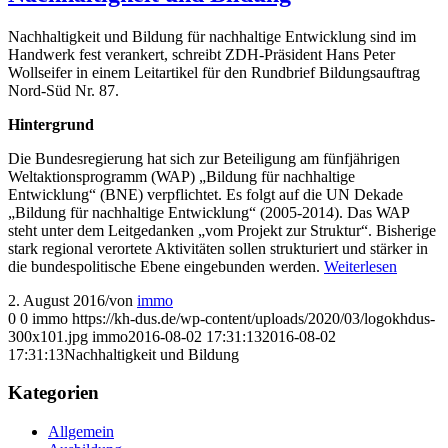
Nachhaltigkeit und Bildung für nachhaltige Entwicklung sind im
Handwerk fest verankert, schreibt ZDH-Präsident Hans Peter
Wollseifer in einem Leitartikel für den Rundbrief Bildungsauftrag
Nord-Süd Nr. 87.
Hintergrund
Die Bundesregierung hat sich zur Beteiligung am fünfjährigen
Weltaktionsprogramm (WAP) „Bildung für nachhaltige
Entwicklung“ (BNE) verpflichtet. Es folgt auf die UN Dekade
„Bildung für nachhaltige Entwicklung“ (2005-2014). Das WAP
steht unter dem Leitgedanken „vom Projekt zur Struktur“. Bisherige
stark regional verortete Aktivitäten sollen strukturiert und stärker in
die bundespolitische Ebene eingebunden werden.
Weiterlesen
2. August 2016
/
von
immo
0
0
immo
https://kh-dus.de/wp-content/uploads/2020/03/logokhdus-
300x101.jpg
immo
2016-08-02 17:31:13
2016-08-02
17:31:13
Nachhaltigkeit und Bildung
Kategorien
Allgemein