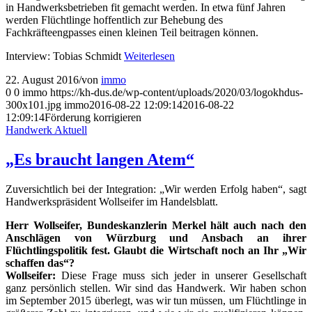
in Handwerksbetrieben fit gemacht werden. In etwa fünf Jahren
werden Flüchtlinge hoffentlich zur Behebung des
Fachkräfteengpasses einen kleinen Teil beitragen können.
Interview: Tobias Schmidt
Weiterlesen
22. August 2016
/
von
immo
0
0
immo
https://kh-dus.de/wp-content/uploads/2020/03/logokhdus-
300x101.jpg
immo
2016-08-22 12:09:14
2016-08-22
12:09:14
Förderung korrigieren
Handwerk Aktuell
„Es braucht langen Atem“
Zuversichtlich bei der Integration: „Wir werden Erfolg haben“, sagt
Handwerkspräsident Wollseifer im Handelsblatt.
Herr Wollseifer, Bundeskanzlerin Merkel hält auch nach den
Anschlägen von Würzburg und Ansbach an ihrer
Flüchtlingspolitik fest. Glaubt die Wirtschaft noch an Ihr „Wir
schaffen das“?
Wollseifer:
Diese Frage muss sich jeder in unserer Gesellschaft
ganz persönlich stellen. Wir sind das Handwerk. Wir haben schon
im September 2015 überlegt, was wir tun müssen, um Flüchtlinge in