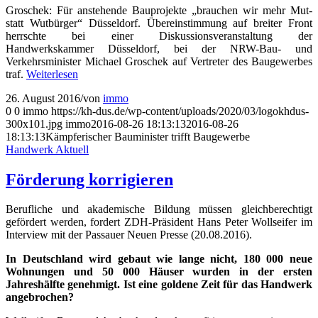
Groschek: Für anstehende Bauprojekte „brauchen wir mehr Mut-
statt Wutbürger“ Düsseldorf. Übereinstimmung auf breiter Front
herrschte bei einer Diskussionsveranstaltung der
Handwerkskammer Düsseldorf, bei der NRW-Bau- und
Verkehrsminister Michael Groschek auf Vertreter des Baugewerbes
traf.
Weiterlesen
26. August 2016
/
von
immo
0
0
immo
https://kh-dus.de/wp-content/uploads/2020/03/logokhdus-
300x101.jpg
immo
2016-08-26 18:13:13
2016-08-26
18:13:13
Kämpferischer Bauminister trifft Baugewerbe
Handwerk Aktuell
Förderung korrigieren
Berufliche und akademische Bildung müssen gleichberechtigt
gefördert werden, fordert ZDH-Präsident Hans Peter Wollseifer im
Interview mit der Passauer Neuen Presse (20.08.2016).
In Deutschland wird gebaut wie lange nicht, 180 000 neue
Wohnungen und 50 000 Häuser wurden in der ersten
Jahreshälfte genehmigt. Ist eine goldene Zeit für das Handwerk
angebrochen?