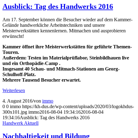
Ausblick: Tag des Handwerks 2016
Am 17. September können die Besucher wieder auf dem Kammer-
Gelände handwerkliche Arbeitstechniken und unsere
Meisterwerkstätten kennenlernen. Mitmachen und ausprobieren
erwünscht!
Kammer öffnet ihre Meisterwerkstätten für geführte Themen-
Touren.
Außerdem: Testen im Materialprüflabor, Steinbildhauen live
und ein Orthopädie-Camp .
Insgesamt 40 Schau- und Mitmach-Stationen am Georg-
Schulhoff-Platz.
Mehrere Tausend Besucher erwartet.
Weiterlesen
4. August 2016
/
von
immo
0
0
immo
https://kh-dus.de/wp-content/uploads/2020/03/logokhdus-
300x101.jpg
immo
2016-08-04 19:34:16
2016-08-04
19:34:16
Ausblick: Tag des Handwerks 2016
Handwerk Aktuell
Nachhaltigkeit und Bildung