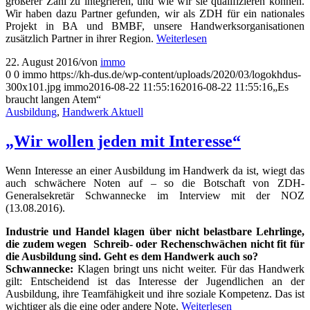
größerer Zahl zu integrieren, und wie wir sie qualifizieren können.
Wir haben dazu Partner gefunden, wir als ZDH für ein nationales
Projekt in BA und BMBF, unsere Handwerksorganisationen
zusätzlich Partner in ihrer Region.
Weiterlesen
22. August 2016
/
von
immo
0
0
immo
https://kh-dus.de/wp-content/uploads/2020/03/logokhdus-
300x101.jpg
immo
2016-08-22 11:55:16
2016-08-22 11:55:16
„Es
braucht langen Atem“
Ausbildung
,
Handwerk Aktuell
„Wir wollen jeden mit Interesse“
Wenn Interesse an einer Ausbildung im Handwerk da ist, wiegt das
auch schwächere Noten auf – so die Botschaft von ZDH-
Generalsekretär Schwannecke im Interview mit der NOZ
(13.08.2016).
Industrie und Handel klagen über nicht belastbare Lehrlinge,
die zudem wegen Schreib- oder Rechenschwächen nicht fit für
die Ausbildung sind. Geht es dem Handwerk auch so?
Schwannecke:
Klagen bringt uns nicht weiter. Für das Handwerk
gilt: Entscheidend ist das Interesse der Jugendlichen an der
Ausbildung, ihre Teamfähigkeit und ihre soziale Kompetenz. Das ist
wichtiger als die eine oder andere Note.
Weiterlesen