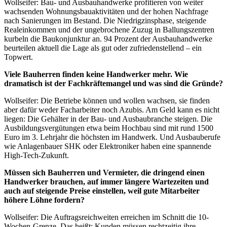
Wollseifer: Bau- und Ausbauhandwerke profitieren von weiter
wachsenden Wohnungsbauaktivitäten und der hohen Nachfrage
nach Sanierungen im Bestand. Die Niedrigzinsphase, steigende
Realeinkommen und der ungebrochene Zuzug in Ballungszentren
kurbeln die Baukonjunktur an. 94 Prozent der Ausbauhandwerke
beurteilen aktuell die Lage als gut oder zufriedenstellend – ein
Topwert.
Viele Bauherren finden keine Handwerker mehr. Wie
dramatisch ist der Fachkräftemangel und was sind die Gründe?
Wollseifer: Die Betriebe können und wollen wachsen, sie finden
aber dafür weder Facharbeiter noch Azubis. Am Geld kann es nicht
liegen: Die Gehälter in der Bau- und Ausbaubranche steigen. Die
Ausbildungsvergütungen etwa beim Hochbau sind mit rund 1500
Euro im 3. Lehrjahr die höchsten im Handwerk. Und Ausbauberufe
wie Anlagenbauer SHK oder Elektroniker haben eine spannende
High-Tech-Zukunft.
Müssen sich Bauherren und Vermieter, die dringend einen
Handwerker brauchen, auf immer längere Wartezeiten und
auch auf steigende Preise einstellen, weil gute Mitarbeiter
höhere Löhne fordern?
Wollseifer: Die Auftragsreichweiten erreichen im Schnitt die 10-
Wochen-Grenze. Das heißt: Kunden müssen rechtzeitig ihre