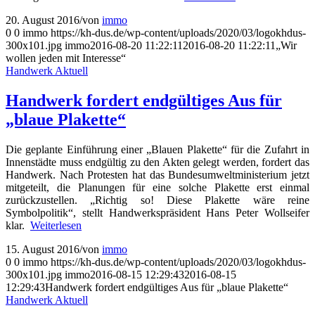
20. August 2016
/
von
immo
0
0
immo
https://kh-dus.de/wp-content/uploads/2020/03/logokhdus-
300x101.jpg
immo
2016-08-20 11:22:11
2016-08-20 11:22:11
„Wir
wollen jeden mit Interesse“
Handwerk Aktuell
Handwerk fordert endgültiges Aus für
„blaue Plakette“
Die geplante Einführung einer „Blauen Plakette“ für die Zufahrt in
Innenstädte muss endgültig zu den Akten gelegt werden, fordert das
Handwerk. Nach Protesten hat das Bundesumweltministerium jetzt
mitgeteilt, die Planungen für eine solche Plakette erst einmal
zurückzustellen. „Richtig so! Diese Plakette wäre reine
Symbolpolitik“, stellt Handwerkspräsident Hans Peter Wollseifer
klar.
Weiterlesen
15. August 2016
/
von
immo
0
0
immo
https://kh-dus.de/wp-content/uploads/2020/03/logokhdus-
300x101.jpg
immo
2016-08-15 12:29:43
2016-08-15
12:29:43
Handwerk fordert endgültiges Aus für „blaue Plakette“
Handwerk Aktuell