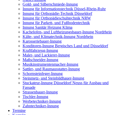
Gold- und Silberschmiede-Innung
Innung für Informationstechnik Düssel-Rhein-Ruhr
Innung für Orthopädie-Technik Düsseldorf
Innung für Orthopädieschuhtechnik NRW
Innung für Parkett- und Fußbodentechnik
Innung Sanitär Heizung Klima
Kachelofen- und Luftheizungsbauer-Innung Nordrhein
Kälte- und Klimatechnik-Innung Nordrhein
Karosseriebauer-Innung
Konditoren-Innung Bergisches Land und Düsseldorf
Kraftfahrzeug-Innung
Maler- und Lackierer-Innung
Maßschneider-Innung
Musikinstrumentenmacher-Innung
Sattler- und Raumausstatter-Innung
Schornsteinfeger-Innung
Steinmetz- und Steinbildhauer-Innung
Stuckateur-Innung Düsseldorf Neuss für Ausbau und
Fassade
Strassenbauer-Innung
Tischler-Innung
Werbetechniker-Innung
Zahntechniker-Innung
Termine