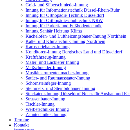
Gold- und Silberschmiede-Innung
Innung für Informationstechnik Düssel-Rhein-Ruhr
Innung für Orthopädie-Technik Düsseldorf
Innung für Orthopädieschuhtechnik NRW
Innung für Parkett- und Fußbodentechnik
Innung Sanitär Heizung Klima
Kachelofen- und Luftheizungsbauer-Innung Nordrhein
Kälte- und Klimatechnik-Innung Nordrhein
Karosseriebauer-Innung
Konditoren-Innung Bergisches Land und Düsseldorf
Kraftfahrzeug-Innung
Maler- und Lackierer-Innung
Maßschneider-Innung
Musikinstrumentenmacher-Innung
Sattler- und Raumausstatter-Innung
Schornsteinfeger-Innung
Steinmetz- und Steinbildhauer-Innung
Stuckateur-Innung Düsseldorf Neuss für Ausbau und Fa
Strassenbauer-Innung
Tischler-Innung
Werbetechniker-Innung
Zahntechniker-Innung
Termine
Kontakt