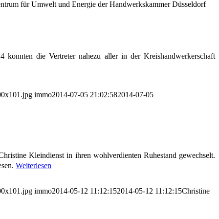
entrum für Umwelt und Energie der Handwerkskammer Düsseldorf
konnten die Vertreter nahezu aller in der Kreishandwerkerschaft
00x101.jpg
immo
2014-07-05 21:02:58
2014-07-05
 Christine Kleindienst in ihren wohlverdienten Ruhestand gewechselt.
esen.
Weiterlesen
00x101.jpg
immo
2014-05-12 11:12:15
2014-05-12 11:12:15
Christine