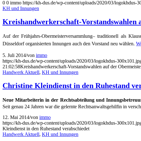
0
0
immo
https://kh-dus.de/wp-content/uploads/2020/03/logokhdus-3
KH und Innungen
Kreishandwerkerschaft-Vorstandswahlen 
Auf der Frühjahrs-Obermeisterversammlung– traditionell als Kla
Düsseldorf organisierten Innungen auch den Vorstand neu wählen.
We
5. Juli 2014
/
von
immo
https://kh-dus.de/wp-content/uploads/2020/03/logokhdus-300x101.jp
21:02:58
Kreishandwerkerschaft-Vorstandswahlen auf der Obermeiste
Handwerk Aktuell
,
KH und Innungen
Christine Kleindienst in den Ruhestand ve
Neue Mitarbeiterin in der Rechtsabteilung und Innungsbetreu
Seit genau 24 Jahren war die gelernte Rechtsanwaltsgehilfin in vers
12. Mai 2014
/
von
immo
https://kh-dus.de/wp-content/uploads/2020/03/logokhdus-300x101.jp
Kleindienst in den Ruhestand verabschiedet
Handwerk Aktuell
,
KH und Innungen