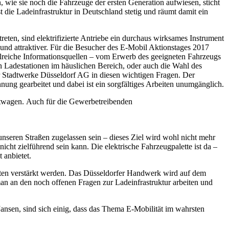
n, wie sie noch die Fahrzeuge der ersten Generation aufwiesen, sticht
t die Ladeinfrastruktur in Deutschland stetig und räumt damit ein
ten, sind elektrifizierte Antriebe ein durchaus wirksames Instrument
nd attraktiver. Für die Besucher des E-Mobil Aktionstages 2017
hlreiche Informationsquellen – vom Erwerb des geeigneten Fahrzeugs
n Ladestationen im häuslichen Bereich, oder auch die Wahl des
r Stadtwerke Düsseldorf AG in diesen wichtigen Fragen. Der
nung gearbeitet und dabei ist ein sorgfältiges Arbeiten unumgänglich.
rtwagen. Auch für die Gewerbetreibenden
nseren Straßen zugelassen sein – dieses Ziel wird wohl nicht mehr
icht zielführend sein kann. Die elektrische Fahrzeugpalette ist da –
 anbietet.
ten verstärkt werden. Das Düsseldorfer Handwerk wird auf dem
man an den noch offenen Fragen zur Ladeinfrastruktur arbeiten und
Jansen, sind sich einig, dass das Thema E-Mobilität im wahrsten