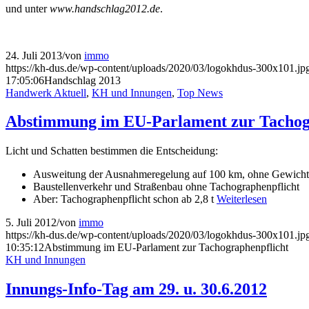
und unter
www.handschlag2012.de
.
24. Juli 2013
/
von
immo
https://kh-dus.de/wp-content/uploads/2020/03/logokhdus-300x101.jp
17:05:06
Handschlag 2013
Handwerk Aktuell
,
KH und Innungen
,
Top News
Abstimmung im EU-Parlament zur Tachog
Licht und Schatten bestimmen die Entscheidung:
Ausweitung der Ausnahmeregelung auf 100 km, ohne Gewicht
Baustellenverkehr und Straßenbau ohne Tachographenpflicht
Aber: Tachographenpflicht schon ab 2,8 t
Weiterlesen
5. Juli 2012
/
von
immo
https://kh-dus.de/wp-content/uploads/2020/03/logokhdus-300x101.jp
10:35:12
Abstimmung im EU-Parlament zur Tachographenpflicht
KH und Innungen
Innungs-Info-Tag am 29. u. 30.6.2012