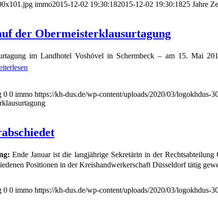
00x101.jpg
immo
2015-12-02 19:30:18
2015-12-02 19:30:18
25 Jahre Z
auf der Obermeisterklausurtagung
usurtagung im Landhotel Voshövel in Schermbeck – am 15. Mai 2014 
iterlesen
g
0
0
immo
https://kh-dus.de/wp-content/uploads/2020/03/logokhdus-3
rklausurtagung
rabschiedet
ung:
Ende Januar ist die langjährige Sekretärin in der Rechtsabteilung
chiedenen Positionen in der Kreishandwerkerschaft Düsseldorf tätig gew
g
0
0
immo
https://kh-dus.de/wp-content/uploads/2020/03/logokhdus-3