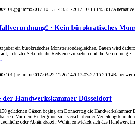
00x101.jpg
immo
2017-10-13 14:33:17
2017-10-13 14:33:17
Alternative
llverordnung! · Kein bürokratisches Monst
geber ein bürokratisches Monster sondergleichen. Bauen wird dadurch n
auf, in letzter Sekunde die Reißleine zu ziehen und die Verordnung zu
n
00x101.jpg
immo
2017-03-22 15:26:14
2017-03-22 15:26:14
Baugewerbe
ie der Handwerkskammer Düsseldorf
it 150 geladenen Gästen beging am Donnerstag die Handwerkskammer Düs
hausen. Vor dem Hintergrund sich verschärfender Verteilungskämpfe 
Augenhöhe oder Abhängigkeit: Wohin entwickelt sich das Handwerk im