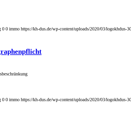
g
0
0
immo
https://kh-dus.de/wp-content/uploads/2020/03/logokhdus-3
raphenpflicht
sbeschränkung
g
0
0
immo
https://kh-dus.de/wp-content/uploads/2020/03/logokhdus-3