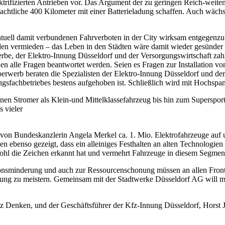
lektrifizierten Antrieben vor. Das Argument der zu geringen Reich-weite
beachtliche 400 Kilometer mit einer Batterieladung schaffen. Auch wächs
ell damit verbundenen Fahrverboten in der City wirksam entgegenzutre
en vermieden – das Leben in den Städten wäre damit wieder gesünder u
be, der Elektro-Innung Düsseldorf und der Versorgungswirtschaft za
en alle Fragen beantwortet werden. Seien es Fragen zur Installation vo
rwerb beraten die Spezialisten der Elektro-Innung Düsseldorf und de
gsfachbetriebes bestens aufgehoben ist. Schließlich wird mit Hochspan
inen Stromer als Klein-und Mittelklassefahrzeug bis hin zum Superspo
s vieler
von Bundeskanzlerin Angela Merkel ca. 1. Mio. Elektrofahrzeuge auf u
n ebenso gezeigt, dass ein alleiniges Festhalten an alten Technologien n
wohl die Zeichen erkannt hat und vermehrt Fahrzeuge in diesem Segment
ionsminderung und auch zur Ressourcenschonung müssen an allen Fron
derung zu meistern. Gemeinsam mit der Stadtwerke Düsseldorf AG will 
z Denken, und der Geschäftsführer der Kfz-Innung Düsseldorf, Horst 