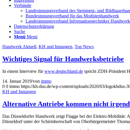
Impressum
Verbände
Landesinnungsverband des Steinmetz- und Bildhauerha
Bundesinnungsverband für das Modistenhandwerk
Landesinnungsverband Informationstechniker Handwe
Datenschutzerklärung
Suche
Menü
Menü
Handwerk Aktuell
,
KH und Innungen
,
Top News
Wichtiges Signal für Handwerksbetriebe
In einem Interview für
www.deutschland.de
spricht ZDH-Präsident Ha
14. Januar 2019
/
von
immo
0
0
immo
https://kh-dus.de/wp-content/uploads/2020/03/logokhdus-3
KH und Innungen
Alternative Antriebe kommen nicht irgendw
Das Düsseldorfer Handwerk zeigt Flagge bei der Elektro-Mobilität: 
Düsseldorf unter der Schirmherrschaft von Oberbürgermeister Thomas