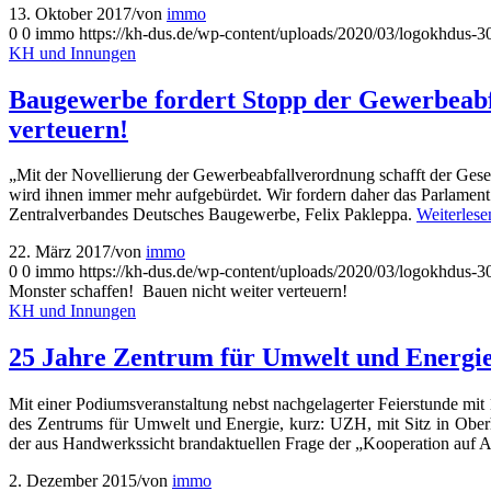
13. Oktober 2017
/
von
immo
0
0
immo
https://kh-dus.de/wp-content/uploads/2020/03/logokhdus-3
KH und Innungen
Baugewerbe fordert Stopp der Gewerbeabfa
verteuern!
„Mit der Novellierung der Gewerbeabfallverordnung schafft der Gesetz
wird ihnen immer mehr aufgebürdet. Wir fordern daher das Parlament 
Zentralverbandes Deutsches Baugewerbe, Felix Pakleppa.
Weiterlese
22. März 2017
/
von
immo
0
0
immo
https://kh-dus.de/wp-content/uploads/2020/03/logokhdus-3
Monster schaffen! Bauen nicht weiter verteuern!
KH und Innungen
25 Jahre Zentrum für Umwelt und Energ
Mit einer Podiumsveranstaltung nebst nachgelagerter Feierstunde m
des Zentrums für Umwelt und Energie, kurz: UZH, mit Sitz in Ober
der aus Handwerkssicht brandaktuellen Frage der „Kooperation auf 
2. Dezember 2015
/
von
immo