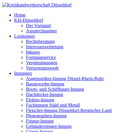
Home
KH-Düsseldorf
Der Vorstand
Ansprechpartner
Leistungen
Rechtsberatung
Interessenvertretung
Inkasso
Formularservice
Vergünstigungen
Versorgungswerk
Innungen
Augenoptiker-Innung Düssel-Rhein-Ruhr
Baugewerbe-Innung
Boots- und Schiffbauer-Innung
Dachdecker-Innung
Elektro-Innung
Fachinnung Stahl und Metall
Fleischer-Innung Düsseldorf-Bergisches Land
Photographen-Innung
Friseur-Innung
Gebäudereiniger-Innung
Glaser-Innung