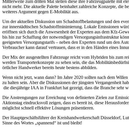
Mittlerweile zum dritten Mal stellen diese ihre Fahrzeugpalette mit e
nicht mehr. Die aktuelle Palette beinhaltet zahlreiche Konzepte, die 
weiteres Argument gegen E-Mobilität aus.
Um der aktuellen Diskussion um Schadstoffbelastungen und den eventu
zur innerstädtischen Schadstoffminimierung. Lokale Emissionen würd
eröffnen sich durch die Anwesenheit der Experten aus dem Kfz-Gewer
bis hin zur Schaffung der notwendigen Versorgungsinfrastruktur könn
geeigneten Versorgungstarifs – neben den Experten rund um den Autoe
Verbraucher kann darauf vertrauen, dass er in den Händen eines Innun
Der Mix der ausgestellten Fahrzeuge reicht vom Hybriden bis zum re
werden Transporterkonzepte zu sehen sein, die das Mobilitätsbedürfni
örtlicher Handwerker bereits heute bestens abbilden.
Wenn nicht jetzt, wann dann? Im Jahre 2020 sollten nach dem Willen 
zu halten sein. Aber die Diskussionen der jüngsten Vergangenheit habe
die diesjährige IAA in Frankfurt hat gezeigt, dass die Branche sehr 
Die Anstrengungen zur Erreichung von definierten Zielen zur Emiss
Aktionstag eindrucksvoll zeigen, dass es bereit ist, diese Herausfor
möglichst schnell effektive Lösungen präsentieren.
Der Hauptgeschäftsführer der Kreishandwerkerschaft Düsseldorf, Lut
Sinne des Wortes „spannend“ ist und bleibt!