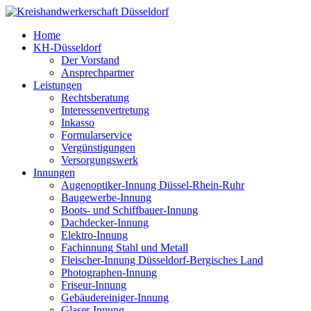
Home
KH-Düsseldorf
Der Vorstand
Ansprechpartner
Leistungen
Rechtsberatung
Interessenvertretung
Inkasso
Formularservice
Vergünstigungen
Versorgungswerk
Innungen
Augenoptiker-Innung Düssel-Rhein-Ruhr
Baugewerbe-Innung
Boots- und Schiffbauer-Innung
Dachdecker-Innung
Elektro-Innung
Fachinnung Stahl und Metall
Fleischer-Innung Düsseldorf-Bergisches Land
Photographen-Innung
Friseur-Innung
Gebäudereiniger-Innung
Glaser-Innung