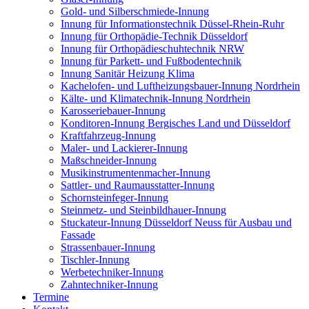
Gold- und Silberschmiede-Innung
Innung für Informationstechnik Düssel-Rhein-Ruhr
Innung für Orthopädie-Technik Düsseldorf
Innung für Orthopädieschuhtechnik NRW
Innung für Parkett- und Fußbodentechnik
Innung Sanitär Heizung Klima
Kachelofen- und Luftheizungsbauer-Innung Nordrhein
Kälte- und Klimatechnik-Innung Nordrhein
Karosseriebauer-Innung
Konditoren-Innung Bergisches Land und Düsseldorf
Kraftfahrzeug-Innung
Maler- und Lackierer-Innung
Maßschneider-Innung
Musikinstrumentenmacher-Innung
Sattler- und Raumausstatter-Innung
Schornsteinfeger-Innung
Steinmetz- und Steinbildhauer-Innung
Stuckateur-Innung Düsseldorf Neuss für Ausbau und
Fassade
Strassenbauer-Innung
Tischler-Innung
Werbetechniker-Innung
Zahntechniker-Innung
Termine