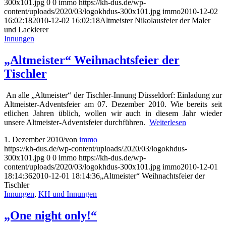
300x101.jpg
0
0
immo
https://kh-dus.de/wp-
content/uploads/2020/03/logokhdus-300x101.jpg
immo
2010-12-02
16:02:18
2010-12-02 16:02:18
Altmeister Nikolausfeier der Maler
und Lackierer
Innungen
„Altmeister“ Weihnachtsfeier der
Tischler
An alle „Altmeister“ der Tischler-Innung Düsseldorf: Einladung zur
Altmeister-Adventsfeier am 07. Dezember 2010. Wie bereits seit
etlichen Jahren üblich, wollen wir auch in diesem Jahr wieder
unsere Altmeister-Adventsfeier durchführen.
Weiterlesen
1. Dezember 2010
/
von
immo
https://kh-dus.de/wp-content/uploads/2020/03/logokhdus-
300x101.jpg
0
0
immo
https://kh-dus.de/wp-
content/uploads/2020/03/logokhdus-300x101.jpg
immo
2010-12-01
18:14:36
2010-12-01 18:14:36
„Altmeister“ Weihnachtsfeier der
Tischler
Innungen
,
KH und Innungen
„One night only!“