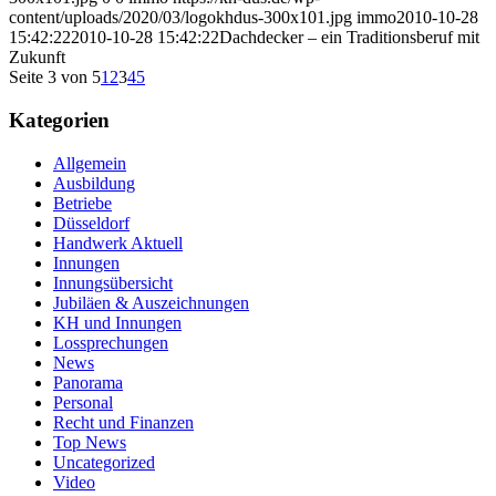
content/uploads/2020/03/logokhdus-300x101.jpg
immo
2010-10-28
15:42:22
2010-10-28 15:42:22
Dachdecker – ein Traditionsberuf mit
Zukunft
Seite 3 von 5
1
2
3
4
5
Kategorien
Allgemein
Ausbildung
Betriebe
Düsseldorf
Handwerk Aktuell
Innungen
Innungsübersicht
Jubiläen & Auszeichnungen
KH und Innungen
Lossprechungen
News
Panorama
Personal
Recht und Finanzen
Top News
Uncategorized
Video