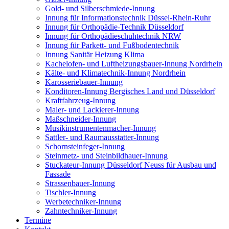
Gold- und Silberschmiede-Innung
Innung für Informationstechnik Düssel-Rhein-Ruhr
Innung für Orthopädie-Technik Düsseldorf
Innung für Orthopädieschuhtechnik NRW
Innung für Parkett- und Fußbodentechnik
Innung Sanitär Heizung Klima
Kachelofen- und Luftheizungsbauer-Innung Nordrhein
Kälte- und Klimatechnik-Innung Nordrhein
Karosseriebauer-Innung
Konditoren-Innung Bergisches Land und Düsseldorf
Kraftfahrzeug-Innung
Maler- und Lackierer-Innung
Maßschneider-Innung
Musikinstrumentenmacher-Innung
Sattler- und Raumausstatter-Innung
Schornsteinfeger-Innung
Steinmetz- und Steinbildhauer-Innung
Stuckateur-Innung Düsseldorf Neuss für Ausbau und
Fassade
Strassenbauer-Innung
Tischler-Innung
Werbetechniker-Innung
Zahntechniker-Innung
Termine