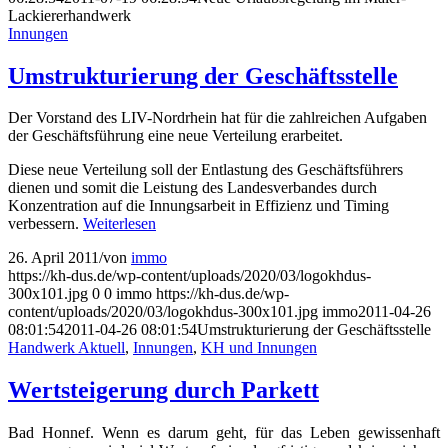
Lackiererhandwerk
Innungen
Umstrukturierung der Geschäftsstelle
Der Vorstand des LIV-Nordrhein hat für die zahlreichen Aufgaben
der Geschäftsführung eine neue Verteilung erarbeitet.
Diese neue Verteilung soll der Entlastung des Geschäftsführers
dienen und somit die Leistung des Landesverbandes durch
Konzentration auf die Innungsarbeit in Effizienz und Timing
verbessern.
Weiterlesen
26. April 2011
/
von
immo
https://kh-dus.de/wp-content/uploads/2020/03/logokhdus-
300x101.jpg
0
0
immo
https://kh-dus.de/wp-
content/uploads/2020/03/logokhdus-300x101.jpg
immo
2011-04-26
08:01:54
2011-04-26 08:01:54
Umstrukturierung der Geschäftsstelle
Handwerk Aktuell
,
Innungen
,
KH und Innungen
Wertsteigerung durch Parkett
Bad Honnef. Wenn es darum geht, für das Leben gewissenhaft