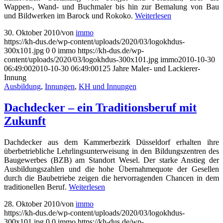
Wappen-, Wand- und Buchmaler bis hin zur Bemalung von Bau
und Bildwerken im Barock und Rokoko.
Weiterlesen
30. Oktober 2010
/
von
immo
https://kh-dus.de/wp-content/uploads/2020/03/logokhdus-
300x101.jpg
0
0
immo
https://kh-dus.de/wp-
content/uploads/2020/03/logokhdus-300x101.jpg
immo
2010-10-30
06:49:00
2010-10-30 06:49:00
125 Jahre Maler- und Lackierer-
Innung
Ausbildung
,
Innungen
,
KH und Innungen
Dachdecker – ein Traditionsberuf mit
Zukunft
Dachdecker aus dem Kammerbezirk Düsseldorf erhalten ihre
überbetriebliche Lehrlingsunterweisung in den Bildungszentren des
Baugewerbes (BZB) am Standort Wesel. Der starke Anstieg der
Ausbildungszahlen und die hohe Übernahmequote der Gesellen
durch die Baubetriebe zeigen die hervorragenden Chancen in dem
traditionellen Beruf.
Weiterlesen
28. Oktober 2010
/
von
immo
https://kh-dus.de/wp-content/uploads/2020/03/logokhdus-
300x101.jpg
0
0
immo
https://kh-dus.de/wp-