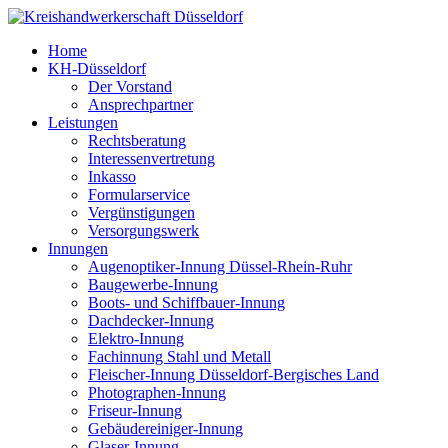
Home
KH-Düsseldorf
Der Vorstand
Ansprechpartner
Leistungen
Rechtsberatung
Interessenvertretung
Inkasso
Formularservice
Vergünstigungen
Versorgungswerk
Innungen
Augenoptiker-Innung Düssel-Rhein-Ruhr
Baugewerbe-Innung
Boots- und Schiffbauer-Innung
Dachdecker-Innung
Elektro-Innung
Fachinnung Stahl und Metall
Fleischer-Innung Düsseldorf-Bergisches Land
Photographen-Innung
Friseur-Innung
Gebäudereiniger-Innung
Glaser-Innung