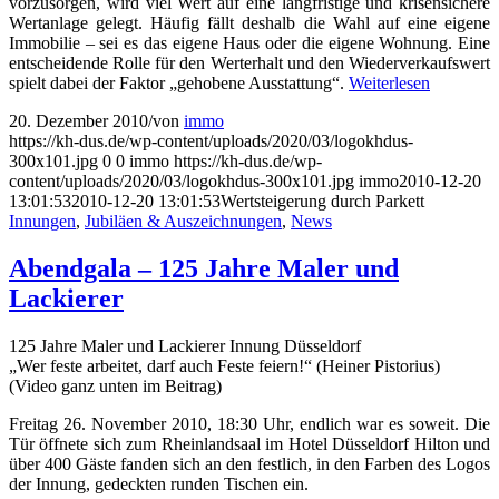
vorzusorgen, wird viel Wert auf eine langfristige und krisensichere
Wertanlage gelegt. Häufig fällt deshalb die Wahl auf eine eigene
Immobilie – sei es das eigene Haus oder die eigene Wohnung. Eine
entscheidende Rolle für den Werterhalt und den Wiederverkaufswert
spielt dabei der Faktor „gehobene Ausstattung“.
Weiterlesen
20. Dezember 2010
/
von
immo
https://kh-dus.de/wp-content/uploads/2020/03/logokhdus-
300x101.jpg
0
0
immo
https://kh-dus.de/wp-
content/uploads/2020/03/logokhdus-300x101.jpg
immo
2010-12-20
13:01:53
2010-12-20 13:01:53
Wertsteigerung durch Parkett
Innungen
,
Jubiläen & Auszeichnungen
,
News
Abendgala – 125 Jahre Maler und
Lackierer
125 Jahre Maler und Lackierer Innung Düsseldorf
„Wer feste arbeitet, darf auch Feste feiern!“ (Heiner Pistorius)
(Video ganz unten im Beitrag)
Freitag 26. November 2010, 18:30 Uhr, endlich war es soweit. Die
Tür öffnete sich zum Rheinlandsaal im Hotel Düsseldorf Hilton und
über 400 Gäste fanden sich an den festlich, in den Farben des Logos
der Innung, gedeckten runden Tischen ein.