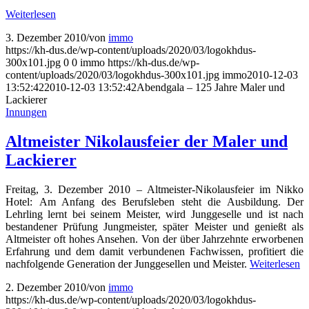
Weiterlesen
3. Dezember 2010
/
von
immo
https://kh-dus.de/wp-content/uploads/2020/03/logokhdus-
300x101.jpg
0
0
immo
https://kh-dus.de/wp-
content/uploads/2020/03/logokhdus-300x101.jpg
immo
2010-12-03
13:52:42
2010-12-03 13:52:42
Abendgala – 125 Jahre Maler und
Lackierer
Innungen
Altmeister Nikolausfeier der Maler und
Lackierer
Freitag, 3. Dezember 2010 – Altmeister-Nikolausfeier im Nikko
Hotel: Am Anfang des Berufsleben steht die Ausbildung. Der
Lehrling lernt bei seinem Meister, wird Junggeselle und ist nach
bestandener Prüfung Jungmeister, später Meister und genießt als
Altmeister oft hohes Ansehen. Von der über Jahrzehnte erworbenen
Erfahrung und dem damit verbundenen Fachwissen, profitiert die
nachfolgende Generation der Junggesellen und Meister.
Weiterlesen
2. Dezember 2010
/
von
immo
https://kh-dus.de/wp-content/uploads/2020/03/logokhdus-