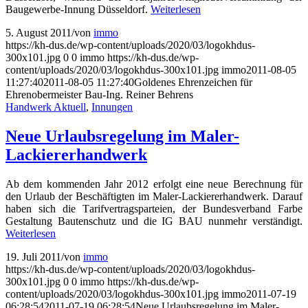
Baugewerbe-Innung Düsseldorf.
Weiterlesen
5. August 2011
/
von
immo
https://kh-dus.de/wp-content/uploads/2020/03/logokhdus-
300x101.jpg
0
0
immo
https://kh-dus.de/wp-
content/uploads/2020/03/logokhdus-300x101.jpg
immo
2011-08-05
11:27:40
2011-08-05 11:27:40
Goldenes Ehrenzeichen für
Ehrenobermeister Bau-Ing. Reiner Behrens
Handwerk Aktuell
,
Innungen
Neue Urlaubsregelung im Maler-
Lackiererhandwerk
Ab dem kommenden Jahr 2012 erfolgt eine neue Berechnung für
den Urlaub der Beschäftigten im Maler-Lackiererhandwerk. Darauf
haben sich die Tarifvertragsparteien, der Bundesverband Farbe
Gestaltung Bautenschutz und die IG BAU nunmehr verständigt.
Weiterlesen
19. Juli 2011
/
von
immo
https://kh-dus.de/wp-content/uploads/2020/03/logokhdus-
300x101.jpg
0
0
immo
https://kh-dus.de/wp-
content/uploads/2020/03/logokhdus-300x101.jpg
immo
2011-07-19
06:28:54
2011-07-19 06:28:54
Neue Urlaubsregelung im Maler-