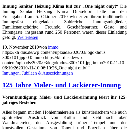
Innung Sanitär Heizung Klima lud zur „One night only!“
Die
Innung Sanitär Heizung Klima Düsseldorf hatte für den
Freitagabend am 5. Oktober 2010 wieder zu ihrem traditionellen
Innungsfest eingeladen. Zahlreiche Innungsmitglieder,
Familienangehörige, Freunde, Geschäftspartner, Gäste und
Ehrengäste, insgesamt rund 250 Personen waren dieser Einladung
gefolgt.
Weiterlesen
10. November 2010
/
von
immo
https://kh-dus.de/wp-content/uploads/2020/03/logokhdus-
300x101.jpg
0
0
immo
https://kh-dus.de/wp-
content/uploads/2020/03/logokhdus-300x101.jpg
immo
2010-11-10
06:10:26
2010-11-10 06:10:26
„One night only!“
Innungen
,
Jubiläen & Auszeichnungen
125 Jahre Maler- und Lackierer-Innung
Vorankündigung: Maler- und Lackiererinnung feiert ihr 125-
jähriges Bestehen
Alles begann mit den Höhlenmalereien als künstlerischem wie auch
spirituellem Ausdruck von Kultur und zieht sich über
Wandmalereien, der Ausgestaltung früher Tempel und der
kunstvollen Gestaltung von Tongut und Porzellan, über die