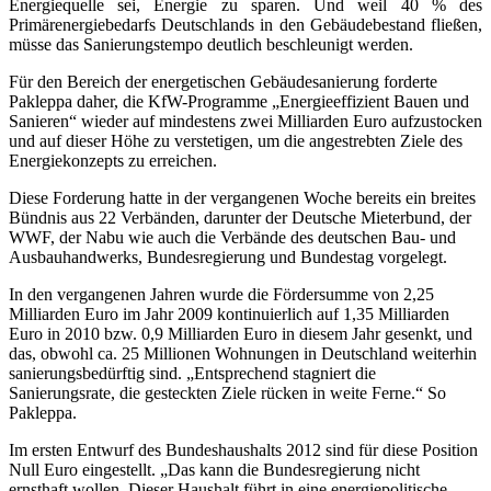
Energiequelle sei, Energie zu sparen.
Und weil 40 % des
Primärenergiebedarfs Deutschlands in den Gebäudebestand fließen,
müsse das Sanierungstempo deutlich beschleunigt werden.
Für den Bereich der energetischen Gebäudesanierung forderte
Pakleppa daher, die KfW-Programme „Energieeffizient Bauen und
Sanieren“ wieder auf mindestens zwei Milliarden Euro aufzustocken
und auf dieser Höhe zu verstetigen, um die angestrebten Ziele des
Energiekonzepts zu erreichen.
Diese Forderung hatte in der vergangenen Woche bereits ein breites
Bündnis aus 22 Verbänden, darunter der Deutsche Mieterbund, der
WWF, der Nabu wie auch die Verbände des deutschen Bau- und
Ausbauhandwerks, Bundesregierung und Bundestag vorgelegt.
In den vergangenen Jahren wurde die Fördersumme von 2,25
Milliarden Euro im Jahr 2009 kontinuierlich auf 1,35 Milliarden
Euro in 2010 bzw. 0,9 Milliarden Euro in diesem Jahr gesenkt, und
das, obwohl ca. 25 Millionen Wohnungen in Deutschland weiterhin
sanierungsbedürftig sind. „Entsprechend stagniert die
Sanierungsrate, die gesteckten Ziele rücken in weite Ferne.“ So
Pakleppa.
Im ersten Entwurf des Bundeshaushalts 2012 sind für diese Position
Null Euro eingestellt. „Das kann die Bundesregierung nicht
ernsthaft wollen. Dieser Haushalt führt in eine energiepolitische