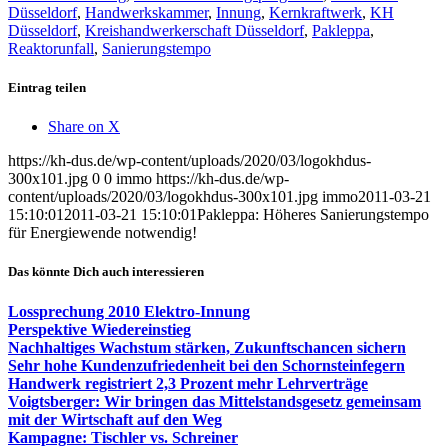
Düsseldorf
,
Handwerkskammer
,
Innung
,
Kernkraftwerk
,
KH
Düsseldorf
,
Kreishandwerkerschaft Düsseldorf
,
Pakleppa
,
Reaktorunfall
,
Sanierungstempo
Eintrag teilen
Share on X
https://kh-dus.de/wp-content/uploads/2020/03/logokhdus-
300x101.jpg
0
0
immo
https://kh-dus.de/wp-
content/uploads/2020/03/logokhdus-300x101.jpg
immo
2011-03-21
15:10:01
2011-03-21 15:10:01
Pakleppa: Höheres Sanierungstempo
für Energiewende notwendig!
Das könnte Dich auch interessieren
Lossprechung 2010 Elektro-Innung
Perspektive Wiedereinstieg
Nachhaltiges Wachstum stärken, Zukunftschancen sichern
Sehr hohe Kundenzufriedenheit bei den Schornsteinfegern
Handwerk registriert 2,3 Prozent mehr Lehrverträge
Voigtsberger: Wir bringen das Mittelstandsgesetz gemeinsam
mit der Wirtschaft auf den Weg
Kampagne: Tischler vs. Schreiner