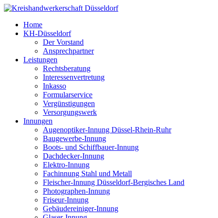
Home
KH-Düsseldorf
Der Vorstand
Ansprechpartner
Leistungen
Rechtsberatung
Interessenvertretung
Inkasso
Formularservice
Vergünstigungen
Versorgungswerk
Innungen
Augenoptiker-Innung Düssel-Rhein-Ruhr
Baugewerbe-Innung
Boots- und Schiffbauer-Innung
Dachdecker-Innung
Elektro-Innung
Fachinnung Stahl und Metall
Fleischer-Innung Düsseldorf-Bergisches Land
Photographen-Innung
Friseur-Innung
Gebäudereiniger-Innung
Glaser-Innung