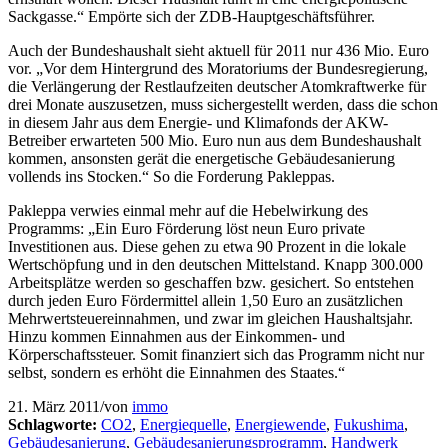
Sackgasse.“ Empörte sich der ZDB-Hauptgeschäftsführer.
Auch der Bundeshaushalt sieht aktuell für 2011 nur 436 Mio. Euro
vor. „Vor dem Hintergrund des Moratoriums der Bundesregierung,
die Verlängerung der Restlaufzeiten deutscher Atomkraftwerke für
drei Monate auszusetzen, muss sichergestellt werden, dass die schon
in diesem Jahr aus dem Energie- und Klimafonds der AKW-
Betreiber erwarteten 500 Mio. Euro nun aus dem Bundeshaushalt
kommen, ansonsten gerät die energetische Gebäudesanierung
vollends ins Stocken.“ So die Forderung Pakleppas.
Pakleppa verwies einmal mehr auf die Hebelwirkung des
Programms: „Ein Euro Förderung löst neun Euro private
Investitionen aus. Diese gehen zu etwa 90 Prozent in die lokale
Wertschöpfung und in den deutschen Mittelstand. Knapp 300.000
Arbeitsplätze werden so geschaffen bzw. gesichert. So entstehen
durch jeden Euro Fördermittel allein 1,50 Euro an zusätzlichen
Mehrwertsteuereinnahmen, und zwar im gleichen Haushaltsjahr.
Hinzu kommen Einnahmen aus der Einkommen- und
Körperschaftssteuer. Somit finanziert sich das Programm nicht nur
selbst, sondern es erhöht die Einnahmen des Staates.“
21. März 2011
/
von
immo
Schlagworte:
CO2
,
Energiequelle
,
Energiewende
,
Fukushima
,
Gebäudesanierung
,
Gebäudesanierungsprogramm
,
Handwerk