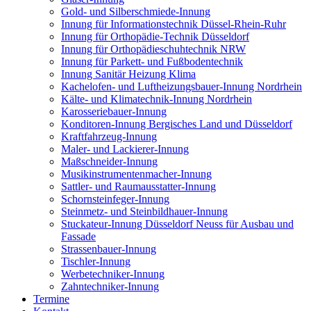
Gold- und Silberschmiede-Innung
Innung für Informationstechnik Düssel-Rhein-Ruhr
Innung für Orthopädie-Technik Düsseldorf
Innung für Orthopädieschuhtechnik NRW
Innung für Parkett- und Fußbodentechnik
Innung Sanitär Heizung Klima
Kachelofen- und Luftheizungsbauer-Innung Nordrhein
Kälte- und Klimatechnik-Innung Nordrhein
Karosseriebauer-Innung
Konditoren-Innung Bergisches Land und Düsseldorf
Kraftfahrzeug-Innung
Maler- und Lackierer-Innung
Maßschneider-Innung
Musikinstrumentenmacher-Innung
Sattler- und Raumausstatter-Innung
Schornsteinfeger-Innung
Steinmetz- und Steinbildhauer-Innung
Stuckateur-Innung Düsseldorf Neuss für Ausbau und
Fassade
Strassenbauer-Innung
Tischler-Innung
Werbetechniker-Innung
Zahntechniker-Innung
Termine