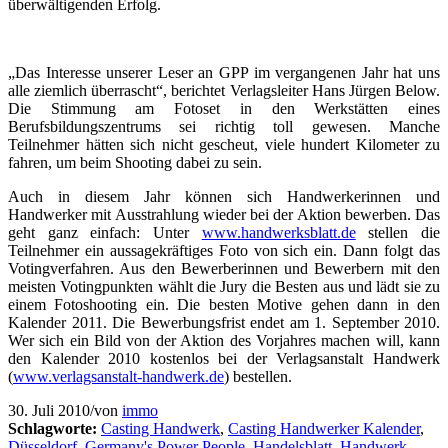
überwältigenden Erfolg.
„Das Interesse unserer Leser an GPP im vergangenen Jahr hat uns
alle ziemlich überrascht“, berichtet Verlagsleiter Hans Jürgen Below.
Die Stimmung am Fotoset in den Werkstätten eines
Berufsbildungszentrums sei richtig toll gewesen. Manche
Teilnehmer hätten sich nicht gescheut, viele hundert Kilometer zu
fahren, um beim Shooting dabei zu sein.
Auch in diesem Jahr können sich Handwerkerinnen und
Handwerker mit Ausstrahlung wieder bei der Aktion bewerben. Das
geht ganz einfach: Unter
www.handwerksblatt.de
stellen die
Teilnehmer ein aussagekräftiges Foto von sich ein. Dann folgt das
Votingverfahren. Aus den Bewerberinnen und Bewerbern mit den
meisten Votingpunkten wählt die Jury die Besten aus und lädt sie zu
einem Fotoshooting ein. Die besten Motive gehen dann in den
Kalender 2011. Die Bewerbungsfrist endet am 1. September 2010.
Wer sich ein Bild von der Aktion des Vorjahres machen will, kann
den Kalender 2010 kostenlos bei der Verlagsanstalt Handwerk
(
www.verlagsanstalt-handwerk.de
) bestellen.
30. Juli 2010
/
von
immo
Schlagworte:
Casting Handwerk
,
Casting Handwerker Kalender
,
Düsseldorf
,
Germany's Power People
,
Handelsblatt
,
Handwerk