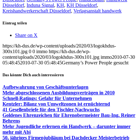
Düsseldorf
,
Induna Signal
,
KH
,
KH Düsseldorf
,
Kreishandwerkerschaft Düsseldorf
,
Verlagsanstalt handwerk
Eintrag teilen
Share on X
https://kh-dus.de/wp-content/uploads/2020/03/logokhdus-
300x101.jpg
0
0
immo
https://kh-dus.de/wp-
content/uploads/2020/03/logokhdus-300x101.jpg
immo
2010-07-30
05:48:45
2010-07-30 05:48:45
Germany’s Power People gesucht
Das könnte Dich auch interessieren
Aufbewahrung von Geschäftsunterlagen
Mehr abgeschlossenen Ausbildungsverträgen in 2010
Schnell-Ratings: Gefahr für Unternehmen
Kentzler: Bilanz von Umweltzonen ist ernüchternd
41 Gesellenbriefe für den Tischler-Nachwuchs
Goldenes Ehrenzeichen für Ehrenobermeister Bau-Ing. Reiner
Behrens
Mehr Jugendliche erlernen ein Handwerk – darunter immer
mehr mit Abi
50. jähriges Firmenjubiläum bei Dachdecker Meisterbetrieb