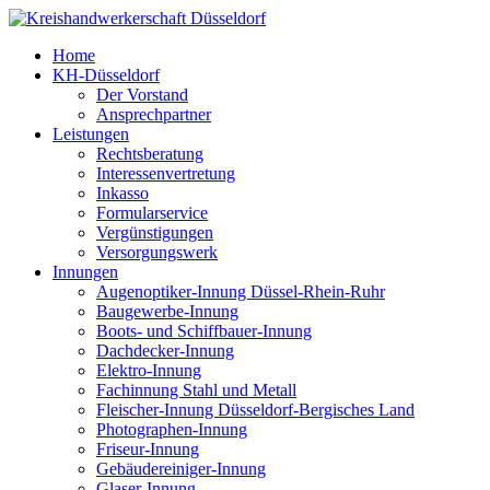
Home
KH-Düsseldorf
Der Vorstand
Ansprechpartner
Leistungen
Rechtsberatung
Interessenvertretung
Inkasso
Formularservice
Vergünstigungen
Versorgungswerk
Innungen
Augenoptiker-Innung Düssel-Rhein-Ruhr
Baugewerbe-Innung
Boots- und Schiffbauer-Innung
Dachdecker-Innung
Elektro-Innung
Fachinnung Stahl und Metall
Fleischer-Innung Düsseldorf-Bergisches Land
Photographen-Innung
Friseur-Innung
Gebäudereiniger-Innung
Glaser-Innung