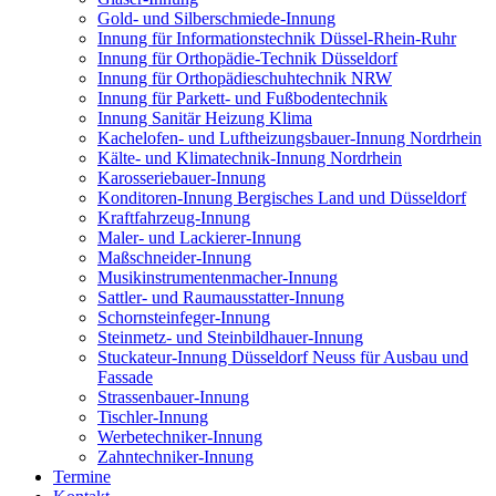
Gold- und Silberschmiede-Innung
Innung für Informationstechnik Düssel-Rhein-Ruhr
Innung für Orthopädie-Technik Düsseldorf
Innung für Orthopädieschuhtechnik NRW
Innung für Parkett- und Fußbodentechnik
Innung Sanitär Heizung Klima
Kachelofen- und Luftheizungsbauer-Innung Nordrhein
Kälte- und Klimatechnik-Innung Nordrhein
Karosseriebauer-Innung
Konditoren-Innung Bergisches Land und Düsseldorf
Kraftfahrzeug-Innung
Maler- und Lackierer-Innung
Maßschneider-Innung
Musikinstrumentenmacher-Innung
Sattler- und Raumausstatter-Innung
Schornsteinfeger-Innung
Steinmetz- und Steinbildhauer-Innung
Stuckateur-Innung Düsseldorf Neuss für Ausbau und
Fassade
Strassenbauer-Innung
Tischler-Innung
Werbetechniker-Innung
Zahntechniker-Innung
Termine