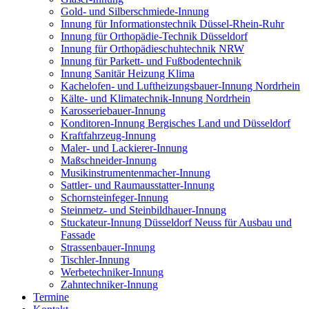
Gold- und Silberschmiede-Innung
Innung für Informationstechnik Düssel-Rhein-Ruhr
Innung für Orthopädie-Technik Düsseldorf
Innung für Orthopädieschuhtechnik NRW
Innung für Parkett- und Fußbodentechnik
Innung Sanitär Heizung Klima
Kachelofen- und Luftheizungsbauer-Innung Nordrhein
Kälte- und Klimatechnik-Innung Nordrhein
Karosseriebauer-Innung
Konditoren-Innung Bergisches Land und Düsseldorf
Kraftfahrzeug-Innung
Maler- und Lackierer-Innung
Maßschneider-Innung
Musikinstrumentenmacher-Innung
Sattler- und Raumausstatter-Innung
Schornsteinfeger-Innung
Steinmetz- und Steinbildhauer-Innung
Stuckateur-Innung Düsseldorf Neuss für Ausbau und
Fassade
Strassenbauer-Innung
Tischler-Innung
Werbetechniker-Innung
Zahntechniker-Innung
Termine