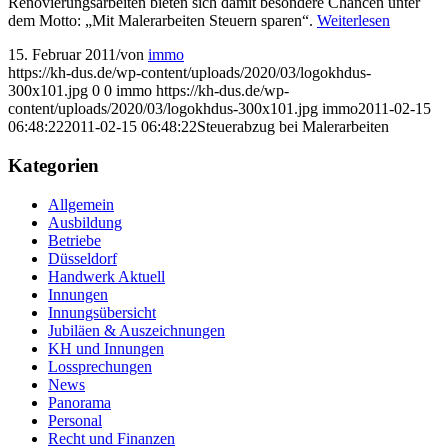
Renovierungsarbeiten bieten sich damit besondere Chancen unter
dem Motto: „Mit Malerarbeiten Steuern sparen“.
Weiterlesen
15. Februar 2011
/
von
immo
https://kh-dus.de/wp-content/uploads/2020/03/logokhdus-
300x101.jpg
0
0
immo
https://kh-dus.de/wp-
content/uploads/2020/03/logokhdus-300x101.jpg
immo
2011-02-15
06:48:22
2011-02-15 06:48:22
Steuerabzug bei Malerarbeiten
Kategorien
Allgemein
Ausbildung
Betriebe
Düsseldorf
Handwerk Aktuell
Innungen
Innungsübersicht
Jubiläen & Auszeichnungen
KH und Innungen
Lossprechungen
News
Panorama
Personal
Recht und Finanzen