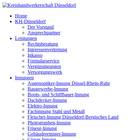
Home
KH-Düsseldorf
Der Vorstand
Ansprechpartner
Leistungen
Rechtsberatung
Interessenvertretung
Inkasso
Formularservice
Vergünstigungen
Versorgungswerk
Innungen
Augenoptiker-Innung Düssel-Rhein-Ruhr
Baugewerbe-Innung
Boots- und Schiffbauer-Innung
Dachdecker-Innung
Elektro-Innung
Fachinnung Stahl und Metall
Fleischer-Innung Düsseldorf-Bergisches Land
Photographen-Innung
Friseur-Innung
Gebäudereiniger-Innung
Glaser-Innung