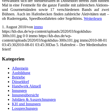
verwandelt sich der MedienHafen in Düsseldorf bereits zum fünften
Mal in eine Festmeile für die ganze Familie mit zahlreichen Aktions-
und Gourmetständen sowie 17 verschiedenen Bands auf zwei
Bühnen. Auch im Hafenbecken finden zahlreiche Aktivitäten statt –
ob Ruderregatta, Speedbootfahrten oder Segeltörns.
Weiterlesen
1. August 2010
/
von
immo
https://kh-dus.de/wp-content/uploads/2020/03/logokhdus-
300x101.jpg
0
0
immo
https://kh-dus.de/wp-
content/uploads/2020/03/logokhdus-300x101.jpg
immo
2010-08-01
03:45:30
2010-08-01 03:45:30
Das 5. Hafenfest – Der Medienhafen
feiert!
Kategorien
Allgemein
Ausbildung
Betriebe
Düsseldorf
Handwerk Aktuell
Innungen
Innungsübersicht
Jubiläen & Auszeichnungen
KH und Innungen
Lossprechungen