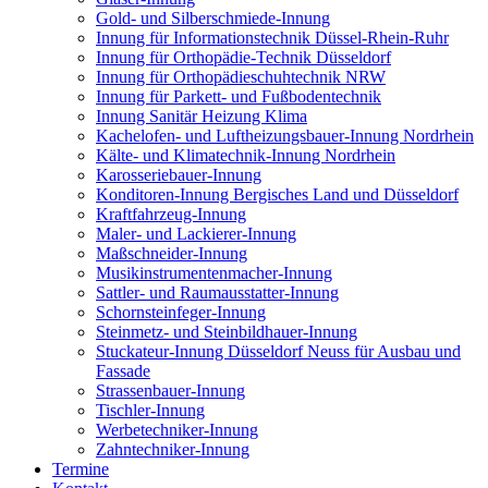
Gold- und Silberschmiede-Innung
Innung für Informationstechnik Düssel-Rhein-Ruhr
Innung für Orthopädie-Technik Düsseldorf
Innung für Orthopädieschuhtechnik NRW
Innung für Parkett- und Fußbodentechnik
Innung Sanitär Heizung Klima
Kachelofen- und Luftheizungsbauer-Innung Nordrhein
Kälte- und Klimatechnik-Innung Nordrhein
Karosseriebauer-Innung
Konditoren-Innung Bergisches Land und Düsseldorf
Kraftfahrzeug-Innung
Maler- und Lackierer-Innung
Maßschneider-Innung
Musikinstrumentenmacher-Innung
Sattler- und Raumausstatter-Innung
Schornsteinfeger-Innung
Steinmetz- und Steinbildhauer-Innung
Stuckateur-Innung Düsseldorf Neuss für Ausbau und
Fassade
Strassenbauer-Innung
Tischler-Innung
Werbetechniker-Innung
Zahntechniker-Innung
Termine