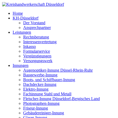
Home
KH-Düsseldorf
Der Vorstand
Ansprechpartner
Leistungen
Rechtsberatung
Interessenvertretung
Inkasso
Formularservice
Vergünstigungen
Versorgungswerk
Innungen
Augenoptiker-Innung Düssel-Rhein-Ruhr
Baugewerbe-Innung
Boots- und Schiffbauer-Innung
Dachdecker-Innung
Elektro-Innung
Fachinnung Stahl und Metall
Fleischer-Innung Düsseldorf-Bergisches Land
Photographen-Innung
Friseur-Innung
Gebäudereiniger-Innung
Glaser-Innung