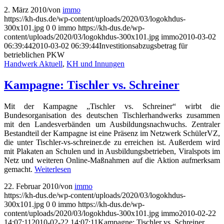
2. März 2010
/
von
immo
https://kh-dus.de/wp-content/uploads/2020/03/logokhdus-
300x101.jpg
0
0
immo
https://kh-dus.de/wp-
content/uploads/2020/03/logokhdus-300x101.jpg
immo
2010-03-02
06:39:44
2010-03-02 06:39:44
Investitionsabzugsbetrag für
betrieblichen PKW
Handwerk Aktuell
,
KH und Innungen
Kampagne: Tischler vs. Schreiner
Mit der Kampagne „Tischler vs. Schreiner“ wirbt die
Bundesorganisation des deutschen Tischlerhandwerks zusammen
mit den Landesverbänden um Ausbildungsnachwuchs. Zentraler
Bestandteil der Kampagne ist eine Präsenz im Netzwerk SchülerVZ,
die unter Tischler-vs-schreiner.de zu erreichen ist. Außerdem wird
mit Plakaten an Schulen und in Ausbildungsbetrieben, Viralspots im
Netz und weiteren Online-Maßnahmen auf die Aktion aufmerksam
gemacht.
Weiterlesen
22. Februar 2010
/
von
immo
https://kh-dus.de/wp-content/uploads/2020/03/logokhdus-
300x101.jpg
0
0
immo
https://kh-dus.de/wp-
content/uploads/2020/03/logokhdus-300x101.jpg
immo
2010-02-22
14:07:11
2010-02-22 14:07:11
Kampagne: Tischler vs. Schreiner