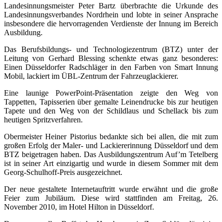
Landesinnungsmeister Peter Bartz überbrachte die Urkunde des
Landesinnungsverbandes Nordrhein und lobte in seiner Ansprache
insbesondere die hervorragenden Verdienste der Innung im Bereich
Ausbildung.
Das Berufsbildungs- und Technologiezentrum (BTZ) unter der
Leitung von Gerhard Blessing schenkte etwas ganz besonderes:
Einen Düsseldorfer Radschläger in den Farben von Smart Innung
Mobil, lackiert im ÜBL-Zentrum der Fahrzeuglackierer.
Eine launige PowerPoint-Präsentation zeigte den Weg von
Tappetten, Tapisserien über gemalte Leinendrucke bis zur heutigen
Tapete und den Weg von der Schildlaus und Schellack bis zum
heutigen Spritzverfahren.
Obermeister Heiner Pistorius bedankte sich bei allen, die mit zum
großen Erfolg der Maler- und Lackiererinnung Düsseldorf und dem
BTZ beigetragen haben. Das Ausbildungszentrum Auf’m Tetelberg
ist in seiner Art einzigartig und wurde in diesem Sommer mit dem
Georg-Schulhoff-Preis ausgezeichnet.
Der neue gestaltete Internetauftritt wurde erwähnt und die große
Feier zum Jubiläum. Diese wird stattfinden am Freitag, 26.
November 2010, im Hotel Hilton in Düsseldorf.