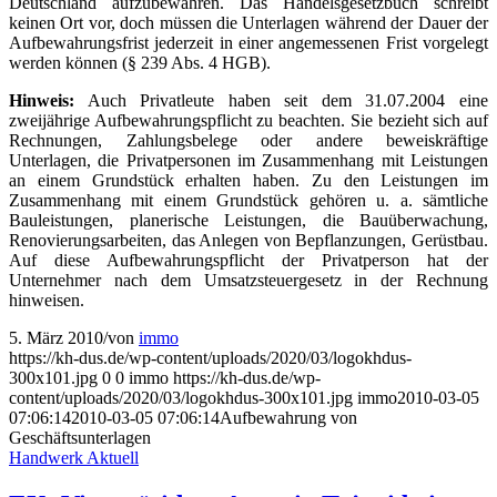
Deutschland aufzubewahren. Das Handelsgesetzbuch schreibt
keinen Ort vor, doch müssen die Unterlagen während der Dauer der
Aufbewahrungsfrist jederzeit in einer angemessenen Frist vorgelegt
werden können (§ 239 Abs. 4 HGB).
Hinweis
:
Auch Privatleute haben seit dem 31.07.2004 eine
zweijährige Aufbewahrungspflicht zu beachten. Sie bezieht sich auf
Rechnungen, Zahlungsbelege oder andere beweiskräftige
Unterlagen, die Privatpersonen im Zusammenhang mit Leistungen
an einem Grundstück erhalten haben. Zu den Leistungen im
Zusammenhang mit einem Grundstück gehören u. a. sämtliche
Bauleistungen, planerische Leistungen, die Bauüberwachung,
Renovierungsarbeiten, das Anlegen von Bepflanzungen, Gerüstbau.
Auf diese Aufbewahrungspflicht der Privatperson hat der
Unternehmer nach dem Umsatzsteuergesetz in der Rechnung
hinweisen.
5. März 2010
/
von
immo
https://kh-dus.de/wp-content/uploads/2020/03/logokhdus-
300x101.jpg
0
0
immo
https://kh-dus.de/wp-
content/uploads/2020/03/logokhdus-300x101.jpg
immo
2010-03-05
07:06:14
2010-03-05 07:06:14
Aufbewahrung von
Geschäftsunterlagen
Handwerk Aktuell