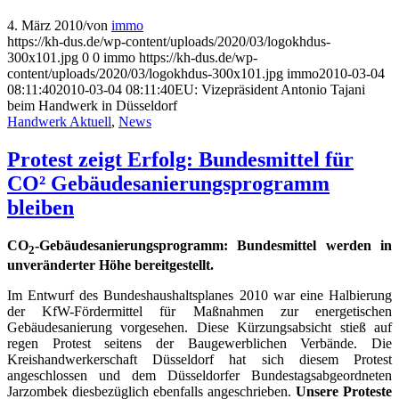
4. März 2010
/
von
immo
https://kh-dus.de/wp-content/uploads/2020/03/logokhdus-
300x101.jpg
0
0
immo
https://kh-dus.de/wp-
content/uploads/2020/03/logokhdus-300x101.jpg
immo
2010-03-04
08:11:40
2010-03-04 08:11:40
EU: Vizepräsident Antonio Tajani
beim Handwerk in Düsseldorf
Handwerk Aktuell
,
News
Protest zeigt Erfolg: Bundesmittel für
CO² Gebäudesanierungsprogramm
bleiben
CO
-Gebäudesanierungsprogramm: Bundesmittel werden in
2
unveränderter Höhe bereitgestellt.
Im Entwurf des Bundeshaushaltsplanes 2010 war eine Halbierung
der KfW-Fördermittel für Maßnahmen zur energetischen
Gebäudesanierung vorgesehen. Diese Kürzungsabsicht stieß auf
regen Protest seitens der Baugewerblichen Verbände. Die
Kreishandwerkerschaft Düsseldorf hat sich diesem Protest
angeschlossen und dem Düsseldorfer Bundestagsabgeordneten
Jarzombek diesbezüglich ebenfalls angeschrieben.
Unsere Proteste