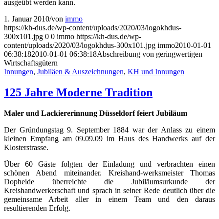
ausgeübt werden kann.
1. Januar 2010
/
von
immo
https://kh-dus.de/wp-content/uploads/2020/03/logokhdus-
300x101.jpg
0
0
immo
https://kh-dus.de/wp-
content/uploads/2020/03/logokhdus-300x101.jpg
immo
2010-01-01
06:38:18
2010-01-01 06:38:18
Abschreibung von geringwertigen
Wirtschaftsgütern
Innungen
,
Jubiläen & Auszeichnungen
,
KH und Innungen
125 Jahre Moderne Tradition
Maler und Lackiererinnung Düsseldorf feiert Jubiläum
Der Gründungstag 9. September 1884 war der Anlass zu einem
kleinen Empfang am 09.09.09 im Haus des Handwerks auf der
Klosterstrasse.
Über 60 Gäste folgten der Einladung und verbrachten einen
schönen Abend miteinander. Kreishand-werksmeister Thomas
Dopheide überreichte die Jubiläumsurkunde der
Kreishandwerkerschaft und sprach in seiner Rede deutlich über die
gemeinsame Arbeit aller in einem Team und den daraus
resultierenden Erfolg.