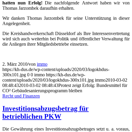
hatten nun Erfolg!
Die nachfolgende Antwort haben wir von
Thomas Jarzombek daraufhin erhalten.
Wir danken Thomas Jarzombek für seine Unterstützung in dieser
Angelegenheit.
Die Kreishandwerkerschaft Düsseldorf als Ihre Interessenvertretung
wird sich auch weiterhin bei Politik und öffentlicher Verwaltung für
die Anliegen ihrer Mitgliedsbetriebe einsetzen.
2. März 2010
/
von
immo
https://kh-dus.de/wp-content/uploads/2020/03/logokhdus-
300x101.jpg
0
0
immo
https://kh-dus.de/wp-
content/uploads/2020/03/logokhdus-300x101.jpg
immo
2010-03-02
08:48:43
2010-03-02 08:48:43
Protest zeigt Erfolg: Bundesmittel für
CO² Gebäudesanierungsprogramm bleiben
Recht und Finanzen
Investitionsabzugsbetrag für
betrieblichen PKW
Die Gewährung eines Investitionsabzugsbetrages setzt u. a. voraus,