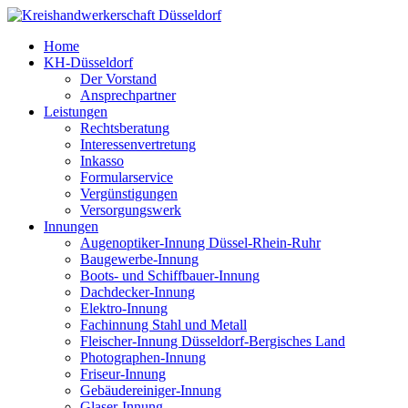
Home
KH-Düsseldorf
Der Vorstand
Ansprechpartner
Leistungen
Rechtsberatung
Interessenvertretung
Inkasso
Formularservice
Vergünstigungen
Versorgungswerk
Innungen
Augenoptiker-Innung Düssel-Rhein-Ruhr
Baugewerbe-Innung
Boots- und Schiffbauer-Innung
Dachdecker-Innung
Elektro-Innung
Fachinnung Stahl und Metall
Fleischer-Innung Düsseldorf-Bergisches Land
Photographen-Innung
Friseur-Innung
Gebäudereiniger-Innung
Glaser-Innung