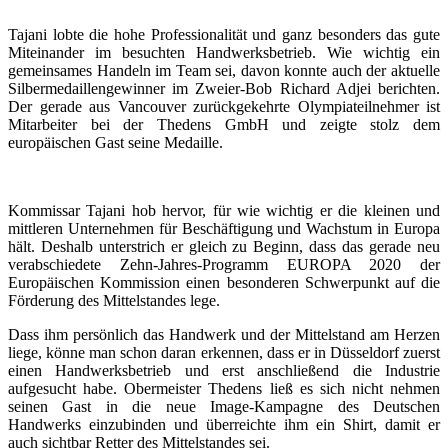
Tajani lobte die hohe Professionalität und ganz besonders das gute
Miteinander im besuchten Handwerksbetrieb. Wie wichtig ein
gemeinsames Handeln im Team sei, davon konnte auch der aktuelle
Silbermedaillengewinner im Zweier-Bob Richard Adjei berichten.
Der gerade aus Vancouver zurückgekehrte Olympiateilnehmer ist
Mitarbeiter bei der Thedens GmbH und zeigte stolz dem
europäischen Gast seine Medaille.
Kommissar Tajani hob hervor, für wie wichtig er die kleinen und
mittleren Unternehmen für Beschäftigung und Wachstum in Europa
hält. Deshalb unterstrich er gleich zu Beginn, dass das gerade neu
verabschiedete Zehn-Jahres-Programm EUROPA 2020 der
Europäischen Kommission einen besonderen Schwerpunkt auf die
Förderung des Mittelstandes lege.
Dass ihm persönlich das Handwerk und der Mittelstand am Herzen
liege, könne man schon daran erkennen, dass er in Düsseldorf zuerst
einen Handwerksbetrieb und erst anschließend die Industrie
aufgesucht habe. Obermeister Thedens ließ es sich nicht nehmen
seinen Gast in die neue Image-Kampagne des Deutschen
Handwerks einzubinden und überreichte ihm ein Shirt, damit er
auch sichtbar Retter des Mittelstandes sei.