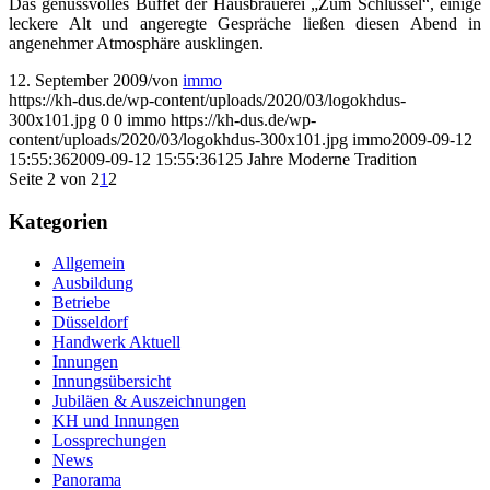
Das genussvolles Buffet der Hausbrauerei „Zum Schlüssel“, einige
leckere Alt und angeregte Gespräche ließen diesen Abend in
angenehmer Atmosphäre ausklingen.
12. September 2009
/
von
immo
https://kh-dus.de/wp-content/uploads/2020/03/logokhdus-
300x101.jpg
0
0
immo
https://kh-dus.de/wp-
content/uploads/2020/03/logokhdus-300x101.jpg
immo
2009-09-12
15:55:36
2009-09-12 15:55:36
125 Jahre Moderne Tradition
Seite 2 von 2
1
2
Kategorien
Allgemein
Ausbildung
Betriebe
Düsseldorf
Handwerk Aktuell
Innungen
Innungsübersicht
Jubiläen & Auszeichnungen
KH und Innungen
Lossprechungen
News
Panorama