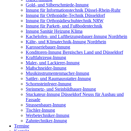
Gold- und Silberschmiede-Innung
Innung für Informationstechnik Düssel-Rhein-Ruhr
Innung für Orthopädie-Technik Düsseldorf
Innung für Orthopädieschuhtechnik NRW
Innung für Parkett- und Fußbodentechnik
Innung Sanitär Heizung Klima
Kachelofen- und Luftheizungsbauer-Innung Nordrhein
Kälte- und Klimatechnik-Innung Nordrhein
Karosseriebauer-Innung
Konditoren-Innung Bergisches Land und Düsseldorf
Kraftfahrzeug-Innung
Maler- und Lackierer-Innung
Maßschneider-Innung
Musikinstrumentenmacher-Innung
Sattler- und Raumausstatter-Innung
Schornsteinfeger-Innung
Steinmetz- und Steinbildhauer-Innung
Stuckateur-Innung Düsseldorf Neuss für Ausbau und
Fassade
Strassenbauer-Innung
Tischler-Innung
Werbetechniker-Innung
Zahntechniker-Innung
Termine