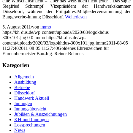
eine Wirtschaftsmacht – „aber das weiß noch nicht jeder“. Das sagte
Siegfried Schrempf, Vizepräsident der Handwerkskammer
Düsseldorf, während der Frühjahres-Mitgliederversammlung der
Baugewerbe-Innung Düsseldorf.
Weiterlesen
5. August 2011
/
von
immo
https://kh-dus.de/wp-content/uploads/2020/03/logokhdus-
300x101.jpg
0
0
immo
https://kh-dus.de/wp-
content/uploads/2020/03/logokhdus-300x101.jpg
immo
2011-08-05
11:27:40
2011-08-05 11:27:40
Goldenes Ehrenzeichen für
Ehrenobermeister Bau-Ing. Reiner Behrens
Kategorien
Allgemein
Ausbildung
Betriebe
Düsseldorf
Handwerk Aktuell
Innungen
Innungsübersicht
Jubiläen & Auszeichnungen
KH und Innungen
Lossprechungen
News