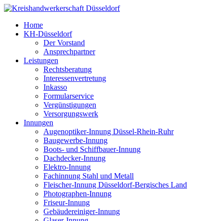
Home
KH-Düsseldorf
Der Vorstand
Ansprechpartner
Leistungen
Rechtsberatung
Interessenvertretung
Inkasso
Formularservice
Vergünstigungen
Versorgungswerk
Innungen
Augenoptiker-Innung Düssel-Rhein-Ruhr
Baugewerbe-Innung
Boots- und Schiffbauer-Innung
Dachdecker-Innung
Elektro-Innung
Fachinnung Stahl und Metall
Fleischer-Innung Düsseldorf-Bergisches Land
Photographen-Innung
Friseur-Innung
Gebäudereiniger-Innung
Glaser-Innung