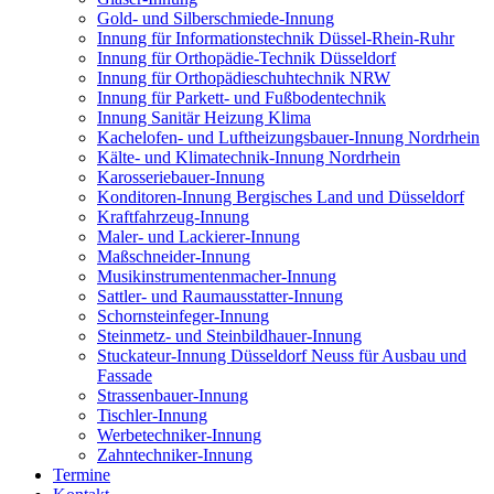
Gold- und Silberschmiede-Innung
Innung für Informationstechnik Düssel-Rhein-Ruhr
Innung für Orthopädie-Technik Düsseldorf
Innung für Orthopädieschuhtechnik NRW
Innung für Parkett- und Fußbodentechnik
Innung Sanitär Heizung Klima
Kachelofen- und Luftheizungsbauer-Innung Nordrhein
Kälte- und Klimatechnik-Innung Nordrhein
Karosseriebauer-Innung
Konditoren-Innung Bergisches Land und Düsseldorf
Kraftfahrzeug-Innung
Maler- und Lackierer-Innung
Maßschneider-Innung
Musikinstrumentenmacher-Innung
Sattler- und Raumausstatter-Innung
Schornsteinfeger-Innung
Steinmetz- und Steinbildhauer-Innung
Stuckateur-Innung Düsseldorf Neuss für Ausbau und
Fassade
Strassenbauer-Innung
Tischler-Innung
Werbetechniker-Innung
Zahntechniker-Innung
Termine