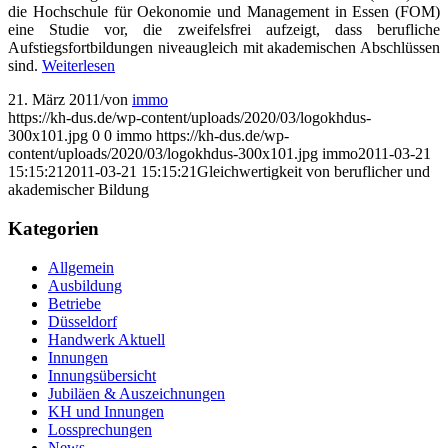
die Hochschule für Oekonomie und Management in Essen (FOM)
eine Studie vor, die zweifelsfrei aufzeigt, dass berufliche
Aufstiegsfortbildungen niveaugleich mit akademischen Abschlüssen
sind.
Weiterlesen
21. März 2011
/
von
immo
https://kh-dus.de/wp-content/uploads/2020/03/logokhdus-
300x101.jpg
0
0
immo
https://kh-dus.de/wp-
content/uploads/2020/03/logokhdus-300x101.jpg
immo
2011-03-21
15:15:21
2011-03-21 15:15:21
Gleichwertigkeit von beruflicher und
akademischer Bildung
Kategorien
Allgemein
Ausbildung
Betriebe
Düsseldorf
Handwerk Aktuell
Innungen
Innungsübersicht
Jubiläen & Auszeichnungen
KH und Innungen
Lossprechungen
News