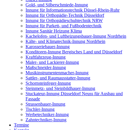
Gold- und Silberschmiede-Innung
Innung für Informationstechnik Düssel-Rhein-Ruhr
Innung für Orthopädie-Technik Düsseldorf
Innung für Orthopädieschuhtechnik NRW
Innung für Parkett- und Fußbodentechnik
Innung Sanitär Heizung Klima
Kachelofen- und Luftheizungsbauer-Innung Nordrhein
Kälte- und Klimatechnik-Innung Nordrhein
Karosseriebauer-Innung
Konditoren-Innung Bergisches Land und Düsseldorf
Kraftfahrzeug-Innung
Maler- und Lackierer-Innung
Maßschneider-Innung
Musikinstrumentenmacher-Innung
Sattler- und Raumausstatter-Innung
Schornsteinfeger-Innung
Steinmetz- und Steinbildhauer-Innung
Stuckateur-Innung Düsseldorf Neuss für Ausbau und
Fassade
Strassenbauer-Innung
Tischler-Innung
Werbetechniker-Innung
Zahntechniker-Innung
Termine