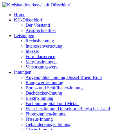
Home
KH-Düsseldorf
Der Vorstand
Ansprechpartner
Leistungen
Rechtsberatung
Interessenvertretung
Inkasso
Formularservice
Vergünstigungen
Versorgungswerk
Innungen
Augenoptiker-Innung Düssel-Rhein-Ruhr
Baugewerbe-Innung
Boots- und Schiffbauer-Innung
Dachdecker-Innung
Elektro-Innung
Fachinnung Stahl und Metall
Fleischer-Innung Düsseldorf-Bergisches Land
Photographen-Innung
Friseur-Innung
Gebäudereiniger-Innung
Glaser-Innung