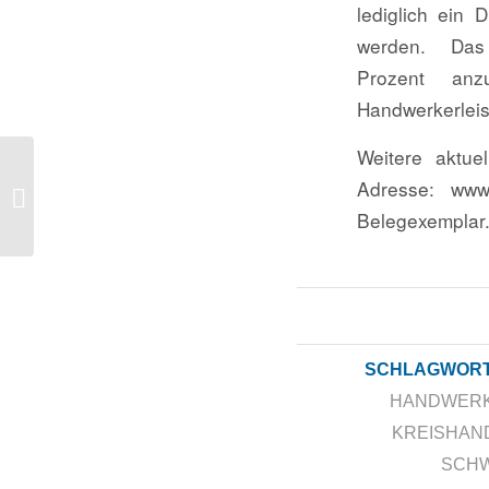
lediglich ein 
werden. Das 
Prozent anz
Handwerkerleis
Weitere aktue
Adresse: www
Die Elektro-Innung lädt herzlich ein!
Belegexemplar
SCHLAGWORT
HANDWERK
KREISHAN
SCHW