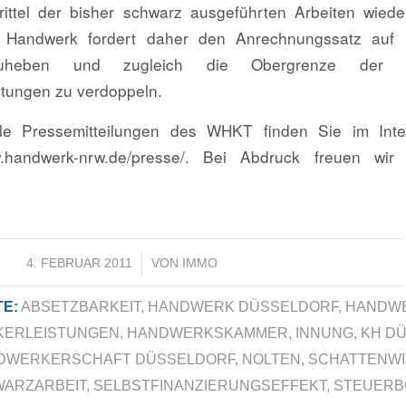
Drittel der bisher schwarz ausgeführten Arbeiten wieder
Handwerk fordert daher den Anrechnungssatz auf 
uheben und zugleich die Obergrenze der a
tungen zu verdoppeln.
lle Pressemitteilungen des WHKT finden Sie im Inte
.handwerk-nrw.de/presse/. Bei Abdruck freuen wir
.
/
4. FEBRUAR 2011
VON
IMMO
E:
ABSETZBARKEIT
,
HANDWERK DÜSSELDORF
,
HANDW
ERLEISTUNGEN
,
HANDWERKSKAMMER
,
INNUNG
,
KH D
DWERKERSCHAFT DÜSSELDORF
,
NOLTEN
,
SCHATTENWI
ARZARBEIT
,
SELBSTFINANZIERUNGSEFFEKT
,
STEUERB