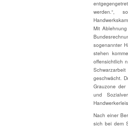
entgegengetr
werden.“, s
Handwerkskam
Mit Ablehnung 
Bundesrechnun
sogenannter H
stehen komme.
offensichtlich
Schwarzarbei
geschwächt. D
Grauzone der 
und Sozialve
Handwerkerlei
Nach einer Be
sich bei dem S