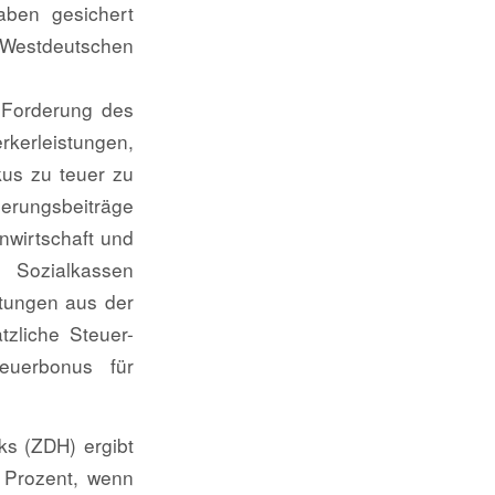
ben gesichert
estdeutschen
e Forderung des
kerleistungen,
us zu teuer zu
erungsbeiträge
nwirtschaft und
 Sozialkassen
tungen aus der
zliche Steuer-
euerbonus für
s (ZDH) ergibt
0 Prozent, wenn