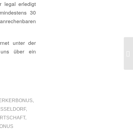
 legal erledigt
mindestens 30
nrechenbaren
rnet unter der
Ju
 uns über ein
Dü
ERKERBONUS
,
ÜSSELDORF
,
RTSCHAFT
,
ONUS