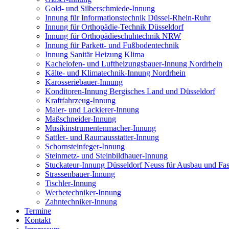
Gold- und Silberschmiede-Innung
Innung für Informationstechnik Düssel-Rhein-Ruhr
Innung für Orthopädie-Technik Düsseldorf
Innung für Orthopädieschuhtechnik NRW
Innung für Parkett- und Fußbodentechnik
Innung Sanitär Heizung Klima
Kachelofen- und Luftheizungsbauer-Innung Nordrhein
Kälte- und Klimatechnik-Innung Nordrhein
Karosseriebauer-Innung
Konditoren-Innung Bergisches Land und Düsseldorf
Kraftfahrzeug-Innung
Maler- und Lackierer-Innung
Maßschneider-Innung
Musikinstrumentenmacher-Innung
Sattler- und Raumausstatter-Innung
Schornsteinfeger-Innung
Steinmetz- und Steinbildhauer-Innung
Stuckateur-Innung Düsseldorf Neuss für Ausbau und Fa
Strassenbauer-Innung
Tischler-Innung
Werbetechniker-Innung
Zahntechniker-Innung
Termine
Kontakt