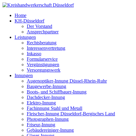
Home
KH-Düsseldorf
Der Vorstand
Ansprechpartner
Leistungen
Rechtsberatung
Interessenvertretung
Inkasso
Formularservice
Vergünstigungen
Versorgungswerk
Innungen
Augenoptiker-Innung Düssel-Rhein-Ruhr
Baugewerbe-Innung
Boots- und Schiffbauer-Innung
Dachdecker-Innung
Elektro-Innung
Fachinnung Stahl und Metall
Fleischer-Innung Düsseldorf-Bergisches Land
Photographen-Innung
Friseur-Innung
Gebäudereiniger-Innung
Glaser-Innung