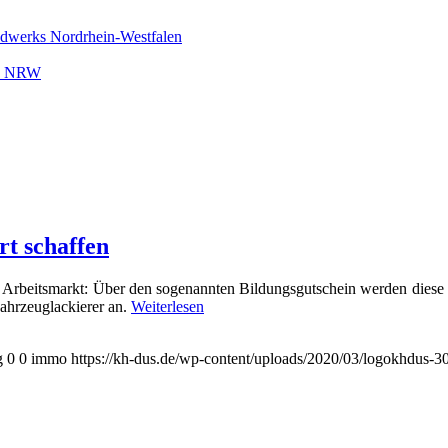
ndwerks Nordrhein-Westfalen
rk NRW
t schaffen
rbeitsmarkt: Über den sogenannten Bildungsgutschein werden diese 
ahrzeuglackierer an.
Weiterlesen
g
0
0
immo
https://kh-dus.de/wp-content/uploads/2020/03/logokhdus-3