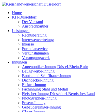
Home
KH-Düsseldorf
Der Vorstand
Ansprechpartner
Leistungen
Rechtsberatung
Interessenvertretung
Inkasso
Formularservice
Vergünstigungen
Versorgungswerk
Innungen
Augenoptiker-Innung Düssel-Rhein-Ruhr
Baugewerbe-Innung
Boots- und Schiffbauer-Innung
Dachdecker-Innung
Elektro-Innung
Fachinnung Stahl und Metall
Fleischer-Innung Düsseldorf-Bergisches Land
Photographen-Innung
Friseur-Innung
Gebäudereiniger-Innung
Glaser-Innung