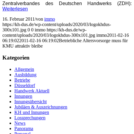
Zentralverbandes des Deutschen Handwerks (ZDH):
Weiterlesen
16. Februar 2011
/
von
immo
https://kh-dus.de/wp-content/uploads/2020/03/logokhdus-
300x101.jpg
0
0
immo
https://kh-dus.de/wp-
content/uploads/2020/03/logokhdus-300x101.jpg
immo
2011-02-16
06:19:02
2011-02-16 06:19:02
Betriebliche Altersvorsorge muss für
KMU attraktiv bleibe
Kategorien
Allgemein
Ausbildung
Betriebe
Düsseldorf
Handwerk Aktuell
Innungen
Innungsübersicht
Jubiläen & Auszeichnungen
KH und Innungen
Lossprechungen
News
Panorama
Personal