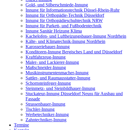
Gold- und Silberschmiede-Innung
Innung für Informationstechnik Düssel-Rhein-Ruhr
Innung für Orthopädie-Technik Düsseldorf
Innung für Orthopädieschuhtechnik NRW
Innung für Parkett- und Fußbodentechnik
Innung Sanitär Heizung Klima
Kachelofen- und Luftheizungsbauer-Innung Nordrhein
Kälte- und Klimatechnik-Innung Nordrhein
Karosseriebauer-Innung
Konditoren-Innung Bergisches Land und Düsseldorf
Kraftfahrzeug-Innung
Maler- und Lackierer-Innung
Maßschneider-Innung
Musikinstrumentenmacher-Innung
Sattler- und Raumausstatter-Innung
Schornsteinfeger-Innung
Steinmetz- und Steinbildhauer-Innung
Stuckateur-Innung Düsseldorf Neuss für Ausbau und
Fassade
Strassenbauer-Innung
Tischler-Innung
Werbetechniker-Innung
Zahntechniker-Innung
Termine