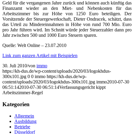
Geld für die vergangenen Jahre zurück und können auch künftig das
Finanzamt wieder an den Miet- und Nebenkosten für das
Arbeitszimmer bis zur Höhe von 1250 Euro beteiligen. Der
Vorsitzende der Steuergewerkschaft, Dieter Ondracek, schätzt, dass
das Urteil zu Mindereinnahmen in Höhe von rund 700 Mio. Euro
pro Jahr führen wird. Im Schnitt würde jeder Steuerzahler dann pro
Jahr zwischen 500 und 1000 Euro Steuern sparen.
Quelle: Welt Online – 23.07.2010
Link zum ganzen Artikel mit Beispielen
30. Juli 2010
/
von
immo
https://kh-dus.de/wp-content/uploads/2020/03/logokhdus-
300x101.jpg
0
0
immo
https://kh-dus.de/wp-
content/uploads/2020/03/logokhdus-300x101.jpg
immo
2010-07-30
06:51:14
2010-07-30 06:51:14
Verfassungsgericht kippt
Arbeitszimmer-Regel
Kategorien
Allgemein
Ausbildung
Betriebe
Düsseldorf