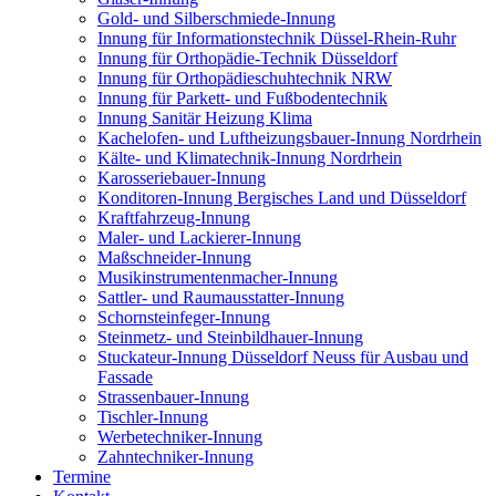
Gold- und Silberschmiede-Innung
Innung für Informationstechnik Düssel-Rhein-Ruhr
Innung für Orthopädie-Technik Düsseldorf
Innung für Orthopädieschuhtechnik NRW
Innung für Parkett- und Fußbodentechnik
Innung Sanitär Heizung Klima
Kachelofen- und Luftheizungsbauer-Innung Nordrhein
Kälte- und Klimatechnik-Innung Nordrhein
Karosseriebauer-Innung
Konditoren-Innung Bergisches Land und Düsseldorf
Kraftfahrzeug-Innung
Maler- und Lackierer-Innung
Maßschneider-Innung
Musikinstrumentenmacher-Innung
Sattler- und Raumausstatter-Innung
Schornsteinfeger-Innung
Steinmetz- und Steinbildhauer-Innung
Stuckateur-Innung Düsseldorf Neuss für Ausbau und
Fassade
Strassenbauer-Innung
Tischler-Innung
Werbetechniker-Innung
Zahntechniker-Innung
Termine