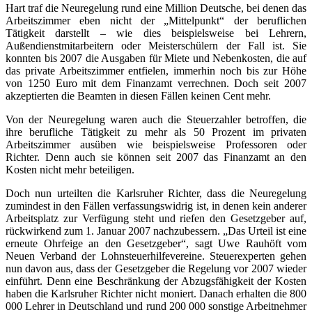
Hart traf die Neuregelung rund eine Million Deutsche, bei denen das
Arbeitszimmer eben nicht der „Mittelpunkt“ der beruflichen
Tätigkeit darstellt – wie dies beispielsweise bei Lehrern,
Außendienstmitarbeitern oder Meisterschülern der Fall ist. Sie
konnten bis 2007 die Ausgaben für Miete und Nebenkosten, die auf
das private Arbeitszimmer entfielen, immerhin noch bis zur Höhe
von 1250 Euro mit dem Finanzamt verrechnen. Doch seit 2007
akzeptierten die Beamten in diesen Fällen keinen Cent mehr.
Von der Neuregelung waren auch die Steuerzahler betroffen, die
ihre berufliche Tätigkeit zu mehr als 50 Prozent im privaten
Arbeitszimmer ausüben wie beispielsweise Professoren oder
Richter. Denn auch sie können seit 2007 das Finanzamt an den
Kosten nicht mehr beteiligen.
Doch nun urteilten die Karlsruher Richter, dass die Neuregelung
zumindest in den Fällen verfassungswidrig ist, in denen kein anderer
Arbeitsplatz zur Verfügung steht und riefen den Gesetzgeber auf,
rückwirkend zum 1. Januar 2007 nachzubessern. „Das Urteil ist eine
erneute Ohrfeige an den Gesetzgeber“, sagt Uwe Rauhöft vom
Neuen Verband der Lohnsteuerhilfevereine. Steuerexperten gehen
nun davon aus, dass der Gesetzgeber die Regelung vor 2007 wieder
einführt. Denn eine Beschränkung der Abzugsfähigkeit der Kosten
haben die Karlsruher Richter nicht moniert. Danach erhalten die 800
000 Lehrer in Deutschland und rund 200 000 sonstige Arbeitnehmer