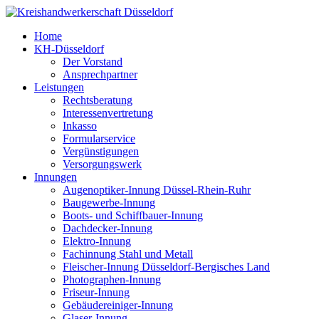
Home
KH-Düsseldorf
Der Vorstand
Ansprechpartner
Leistungen
Rechtsberatung
Interessenvertretung
Inkasso
Formularservice
Vergünstigungen
Versorgungswerk
Innungen
Augenoptiker-Innung Düssel-Rhein-Ruhr
Baugewerbe-Innung
Boots- und Schiffbauer-Innung
Dachdecker-Innung
Elektro-Innung
Fachinnung Stahl und Metall
Fleischer-Innung Düsseldorf-Bergisches Land
Photographen-Innung
Friseur-Innung
Gebäudereiniger-Innung
Glaser-Innung