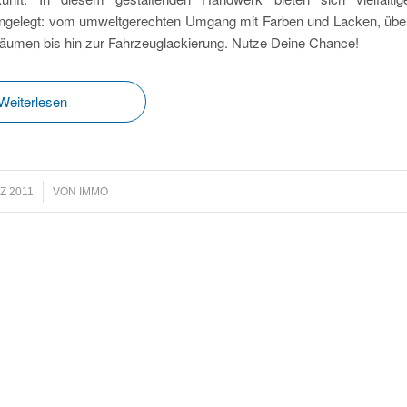
t angelegt: vom umweltgerechten Umgang mit Farben und Lacken, übe
men bis hin zur Fahrzeuglackierung. Nutze Deine Chance!
Weiterlesen
Z 2011
VON
IMMO