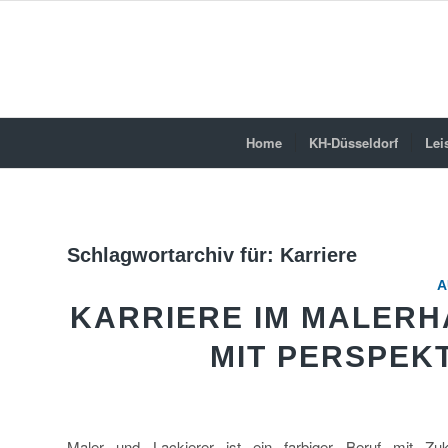
Home
KH-Düsseldorf
Lei
Schlagwortarchiv für:
Karriere
A
KARRIERE IM MALER
MIT PERSPEK
Maler und Lackierer ist ein farbiger Beruf mit Zuk