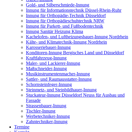
Gold- und Silberschmiede-Innung
Innung für Informationstechnik Düssel-Rhein-Ruhr
Innung für Orthopädie-Technik Düsseldorf
Innung für Orthopädieschuhtechnik NRW
Innung für Parkett- und Fußbodentechnik
Innung Sanitär Heizung Klima
Kachelofen- und Luftheizungsbauer-Innung Nordrhein
Kälte- und Klimatechnik-Innung Nordrhein
Karosseriebauer-Innung
Konditoren-Innung Bergisches Land und Düsseldorf
Kraftfahrzeug-Innung
Maler- und Lackierer-Innung
Maßschneider-Innung
Musikinstrumentenmacher-Innung
Sattler- und Raumausstatter-Innung
Schornsteinfeger-Innung
Steinmetz- und Steinbildhauer-Innung
Stuckateur-Innung Düsseldorf Neuss für Ausbau und
Fassade
Strassenbauer-Innung
Tischler-Innung
Werbetechniker-Innung
Zahntechniker-Innung
Termine