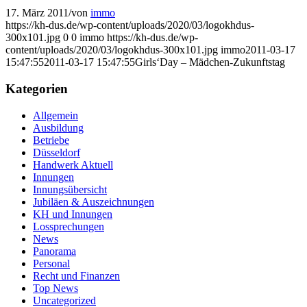
17. März 2011
/
von
immo
https://kh-dus.de/wp-content/uploads/2020/03/logokhdus-
300x101.jpg
0
0
immo
https://kh-dus.de/wp-
content/uploads/2020/03/logokhdus-300x101.jpg
immo
2011-03-17
15:47:55
2011-03-17 15:47:55
Girls‘Day – Mädchen-Zukunftstag
Kategorien
Allgemein
Ausbildung
Betriebe
Düsseldorf
Handwerk Aktuell
Innungen
Innungsübersicht
Jubiläen & Auszeichnungen
KH und Innungen
Lossprechungen
News
Panorama
Personal
Recht und Finanzen
Top News
Uncategorized