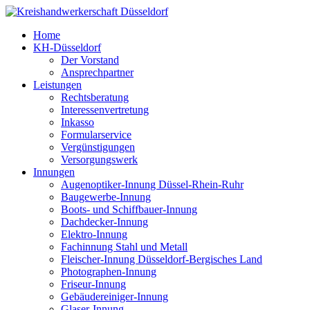
Home
KH-Düsseldorf
Der Vorstand
Ansprechpartner
Leistungen
Rechtsberatung
Interessenvertretung
Inkasso
Formularservice
Vergünstigungen
Versorgungswerk
Innungen
Augenoptiker-Innung Düssel-Rhein-Ruhr
Baugewerbe-Innung
Boots- und Schiffbauer-Innung
Dachdecker-Innung
Elektro-Innung
Fachinnung Stahl und Metall
Fleischer-Innung Düsseldorf-Bergisches Land
Photographen-Innung
Friseur-Innung
Gebäudereiniger-Innung
Glaser-Innung