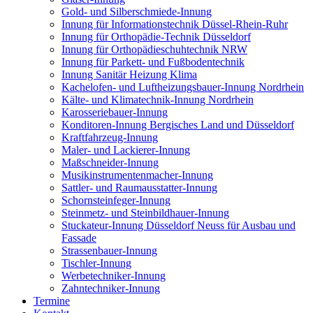
Gold- und Silberschmiede-Innung
Innung für Informationstechnik Düssel-Rhein-Ruhr
Innung für Orthopädie-Technik Düsseldorf
Innung für Orthopädieschuhtechnik NRW
Innung für Parkett- und Fußbodentechnik
Innung Sanitär Heizung Klima
Kachelofen- und Luftheizungsbauer-Innung Nordrhein
Kälte- und Klimatechnik-Innung Nordrhein
Karosseriebauer-Innung
Konditoren-Innung Bergisches Land und Düsseldorf
Kraftfahrzeug-Innung
Maler- und Lackierer-Innung
Maßschneider-Innung
Musikinstrumentenmacher-Innung
Sattler- und Raumausstatter-Innung
Schornsteinfeger-Innung
Steinmetz- und Steinbildhauer-Innung
Stuckateur-Innung Düsseldorf Neuss für Ausbau und
Fassade
Strassenbauer-Innung
Tischler-Innung
Werbetechniker-Innung
Zahntechniker-Innung
Termine