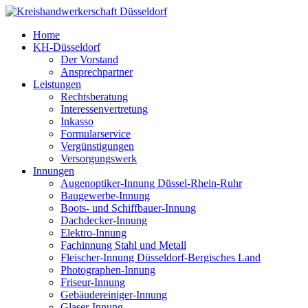
Home
KH-Düsseldorf
Der Vorstand
Ansprechpartner
Leistungen
Rechtsberatung
Interessenvertretung
Inkasso
Formularservice
Vergünstigungen
Versorgungswerk
Innungen
Augenoptiker-Innung Düssel-Rhein-Ruhr
Baugewerbe-Innung
Boots- und Schiffbauer-Innung
Dachdecker-Innung
Elektro-Innung
Fachinnung Stahl und Metall
Fleischer-Innung Düsseldorf-Bergisches Land
Photographen-Innung
Friseur-Innung
Gebäudereiniger-Innung
Glaser-Innung