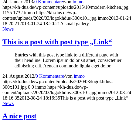
24. Januar 2013
/
0 Kommentare
/
von
immo
https://kh-dus.de/wp-content/uploads/2015/10/modern-kitchen.jpg
1155
1732
immo
https://kh-dus.de/wp-
content/uploads/2020/03/logokhdus-300x101.jpg
immo
2013-01-24
18:20:21
2013-01-24 18:20:21
A small gallery
News
This is a post with post type „Link“
Entries with this post type link to a different page with
their headline. Lorem ipsum dolor sit amet, consectetuer
adipiscing elit. Aenean commodo ligula eget dolor.
24. August 2012
/
0 Kommentare
/
von
immo
https://kh-dus.de/wp-content/uploads/2020/03/logokhdus-
300x101.jpg
0
0
immo
https://kh-dus.de/wp-
content/uploads/2020/03/logokhdus-300x101.jpg
immo
2012-08-24
18:16:35
2012-08-24 18:16:35
This is a post with post type „Link“
News
A nice post