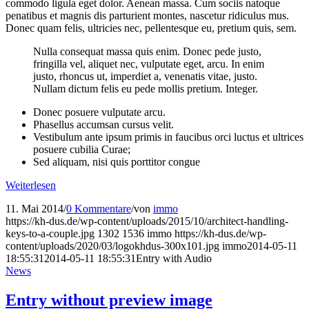
commodo ligula eget dolor. Aenean massa. Cum sociis natoque
penatibus et magnis dis parturient montes, nascetur ridiculus mus.
Donec quam felis, ultricies nec, pellentesque eu, pretium quis, sem.
Nulla consequat massa quis enim. Donec pede justo,
fringilla vel, aliquet nec, vulputate eget, arcu. In enim
justo, rhoncus ut, imperdiet a, venenatis vitae, justo.
Nullam dictum felis eu pede mollis pretium. Integer.
Donec posuere vulputate arcu.
Phasellus accumsan cursus velit.
Vestibulum ante ipsum primis in faucibus orci luctus et ultrices
posuere cubilia Curae;
Sed aliquam, nisi quis porttitor congue
Weiterlesen
11. Mai 2014
/
0 Kommentare
/
von
immo
https://kh-dus.de/wp-content/uploads/2015/10/architect-handling-
keys-to-a-couple.jpg
1302
1536
immo
https://kh-dus.de/wp-
content/uploads/2020/03/logokhdus-300x101.jpg
immo
2014-05-11
18:55:31
2014-05-11 18:55:31
Entry with Audio
News
Entry without preview image