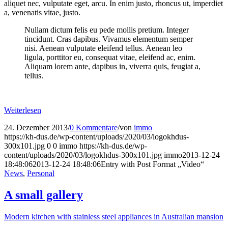
aliquet nec, vulputate eget, arcu. In enim justo, rhoncus ut, imperdiet
a, venenatis vitae, justo.
Nullam dictum felis eu pede mollis pretium. Integer
tincidunt. Cras dapibus. Vivamus elementum semper
nisi. Aenean vulputate eleifend tellus. Aenean leo
ligula, porttitor eu, consequat vitae, eleifend ac, enim.
Aliquam lorem ante, dapibus in, viverra quis, feugiat a,
tellus.
Weiterlesen
24. Dezember 2013
/
0 Kommentare
/
von
immo
https://kh-dus.de/wp-content/uploads/2020/03/logokhdus-
300x101.jpg
0
0
immo
https://kh-dus.de/wp-
content/uploads/2020/03/logokhdus-300x101.jpg
immo
2013-12-24
18:48:06
2013-12-24 18:48:06
Entry with Post Format „Video“
News
,
Personal
A small gallery
Modern kitchen with stainless steel appliances in Australian mansion