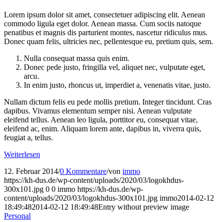
Lorem ipsum dolor sit amet, consectetuer adipiscing elit. Aenean
commodo ligula eget dolor. Aenean massa. Cum sociis natoque
penatibus et magnis dis parturient montes, nascetur ridiculus mus.
Donec quam felis, ultricies nec, pellentesque eu, pretium quis, sem.
Nulla consequat massa quis enim.
Donec pede justo, fringilla vel, aliquet nec, vulputate eget,
arcu.
In enim justo, rhoncus ut, imperdiet a, venenatis vitae, justo.
Nullam dictum felis eu pede mollis pretium. Integer tincidunt. Cras
dapibus. Vivamus elementum semper nisi. Aenean vulputate
eleifend tellus. Aenean leo ligula, porttitor eu, consequat vitae,
eleifend ac, enim. Aliquam lorem ante, dapibus in, viverra quis,
feugiat a, tellus.
Weiterlesen
12. Februar 2014
/
0 Kommentare
/
von
immo
https://kh-dus.de/wp-content/uploads/2020/03/logokhdus-
300x101.jpg
0
0
immo
https://kh-dus.de/wp-
content/uploads/2020/03/logokhdus-300x101.jpg
immo
2014-02-12
18:49:48
2014-02-12 18:49:48
Entry without preview image
Personal