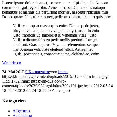
Lorem ipsum dolor sit amet, consectetuer adipiscing elit. Aenean
commodo ligula eget dolor. Aenean massa. Cum sociis natoque
penatibus et magnis dis parturient montes, nascetur ridiculus mus.
Donec quam felis, ultricies nec, pellentesque eu, pretium quis, sem.
Nulla consequat massa quis enim. Donec pede justo,
fringilla vel, aliquet nec, vulputate eget, arcu. In enim
justo, rhoncus ut, imperdiet a, venenatis vitae, justo.
Nullam dictum felis eu pede mollis pretium. Integer
tincidunt. Cras dapibus. Vivamus elementum semper
nisi. Aenean vulputate eleifend tellus. Aenean leo
ligula, porttitor eu, consequat vitae, eleifend ac, enim.
Weiterlesen
24. Mai 2012
/
0 Kommentare
/
von
immo
https://kh-dus.de/wp-content/uploads/2015/10/modern-home.jpg
1155
1732
immo
https://kh-dus.de/wp-
content/uploads/2020/03/logokhdus-300x101.jpg
immo
2012-05-24
18:59:53
2012-05-24 18:59:53
A nice post
Kategorien
Allgemein
Ausbildung