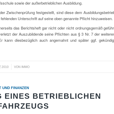
rufsschule sowie der außerbetrieblichen Ausbildung.
der Zwischenprüfung festgestellt, sind diese dem Ausbildungsbetrie
r fehlenden Unterschrift auf seine oben genannte Pflicht hinzuweisen.
erseits das Berichtsheft gar nicht oder nicht ordnungsgemäß geführ
verletzt der Auszubildende seine Pflichten aus § 3 Nr. 7 der weitere
Er kann diesbezüglich auch angemahnt und später ggf. gekündig
Z 2010
VON
IMMO
T UND FINANZEN
 EINES BETRIEBLICHEN
FAHRZEUGS