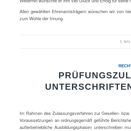
Weiterhin wünschte er ihm viel Glück und Erfolg für seine
Allen gewählten Ehrenamtsträgern wünschen wir von hie
zum Wohle der Innung.
/
5. MAI
RECH
PRÜFUNGSZUL
UNTERSCHRIFTEN
Im Rahmen des Zulassungsverfahren zur Gesellen- bzw. 
Voraussetzungen an ordnungsgemäß geführte Berichtshefte
außerbetriebliche Ausbildungsphasen unterschreiben mu