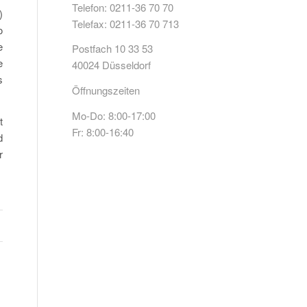
Telefon: 0211-36 70 70
)
Telefax: 0211-36 70 713
o
e
Postfach 10 33 53
e
40024 Düsseldorf
s
Öffnungszeiten
Mo-Do: 8:00-17:00
t
Fr: 8:00-16:40
d
r