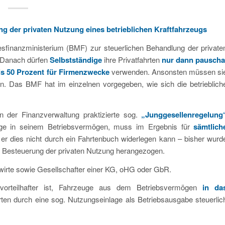
g der privaten Nutzung eines betrieblichen Kraftfahrzeugs
sfinanzministerium (BMF) zur steuerlichen Behandlung der private
. Danach dürfen
Selbstständige
ihre Privatfahrten
nur dann pauscha
ls 50 Prozent für Firmenzwecke
verwenden. Ansonsten müssen si
en. Das BMF hat im einzelnen vorgegeben, wie sich die betrieblich
 der Finanzverwaltung praktizierte sog.
„Junggesellenregelung
euge in seinem Betriebsvermögen, muss im Ergebnis für
sämtlich
 er dies nicht durch ein Fahrtenbuch widerlegen kann – bisher wurd
e Besteuerung der privaten Nutzung herangezogen.
dwirte sowie Gesellschafter einer KG, oHG oder GbR.
orteilhafter ist, Fahrzeuge aus dem Betriebsvermögen
in da
rten durch eine sog. Nutzungseinlage als Betriebsausgabe steuerlic