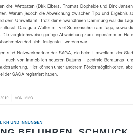
en drei Wettpaten (Dirk Elbers, Thomas Dopheide und Dirk Jansen
ten. Warum jedoch die Abweichung zwischen Tipp und Ergebnis s
und dem Umweltamt: Trotz der einwandfreien Dämmung war die Lag
influsst: Das gute Wetter mit viel Sonnenschein am Tage, sowie di
n. Die vergleichsweise geringe Abweichung zum ungedämmten Hau
Abschmelze dort nicht festgestellt worden war.
ngen sind Netzwerkpartner der SAGA, die beim Umweltamt der Stad
er – auch von Immobilien neueren Datums – zentrale Beratungs- un
bäudesanierung. Hier können unter anderem Fördermöglichkeiten, abe
ei der SAGA registriert haben.
I 2010
VON
IMMO
N
,
KH UND INNUNGEN
NG BEI UHREN, SCHMUCK