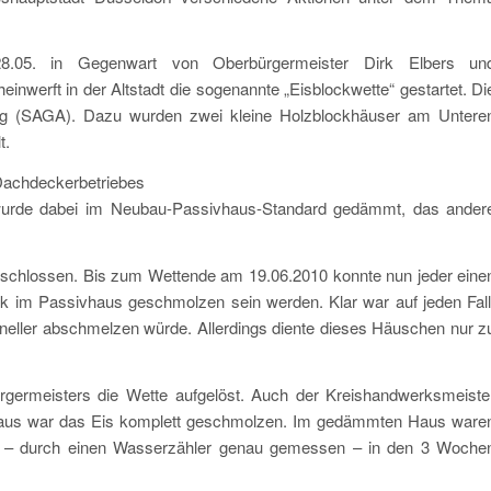
8.05. in Gegenwart von Oberbürgermeister Dirk Elbers un
erft in der Altstadt die sogenannte „Eisblockwette“ gestartet. Di
ung (SAGA). Dazu wurden zwei kleine Holzblockhäuser am Untere
t.
achdeckerbetriebes
wurde dabei im Neubau-Passivhaus-Standard gedämmt, das ander
geschlossen. Bis zum Wettende am 19.06.2010 konnte nun jeder eine
ock im Passivhaus geschmolzen sein werden. Klar war auf jeden Fall
eller abschmelzen würde. Allerdings diente dieses Häuschen nur z
ermeisters die Wette aufgelöst. Auch der Kreishandwerksmeiste
aus war das Eis komplett geschmolzen. Im gedämmten Haus ware
rs – durch einen Wasserzähler genau gemessen – in den 3 Woche