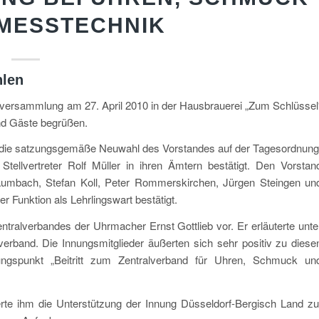
TMESSTECHNIK
hlen
versammlung am 27. April 2010 in der Hausbrauerei „Zum Schlüssel
und Gäste begrüßen.
die satzungsgemäße Neuwahl des Vorstandes auf der Tagesordnung
ellvertreter Rolf Müller in ihren Ämtern bestätigt. Den Vorstan
aumbach, Stefan Koll, Peter Rommerskirchen, Jürgen Steingen un
 Funktion als Lehrlingswart bestätigt.
entralverbandes der Uhrmacher Ernst Gottlieb vor. Er erläuterte unte
verband. Die Innungsmitglieder äußerten sich sehr positiv zu diese
ungspunkt „Beitritt zum Zentralverband für Uhren, Schmuck un
.
rte ihm die Unterstützung der Innung Düsseldorf-Bergisch Land zu