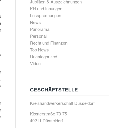
Jubiläen & Auszeichnungen
KH und Innungen
Lossprechungen
d
News
e
Panorama
n
Personal
Recht und Finanzen
Top News
e
Uncategorized
Video
n
,
u
GESCHÄFTSTELLE
r
Kreishandwerkerschaft Düsseldorf
n
Klosterstraße 73-75
n
40211 Düsseldorf