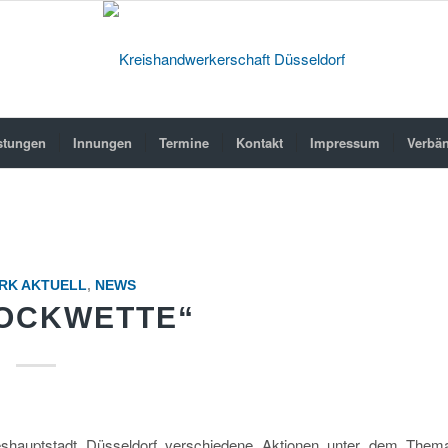
stungen
Innungen
Termine
Kontakt
Impressum
Verbä
RK AKTUELL
,
NEWS
LOCKWETTE“
shauptstadt Düsseldorf verschiedene Aktionen unter dem Them