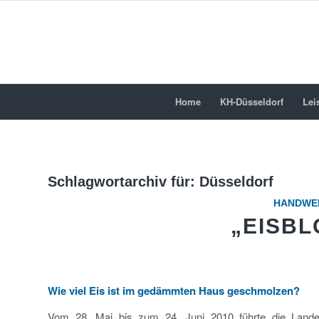
Home
KH-Düsseldorf
Lei
Schlagwortarchiv für:
Düsseldorf
HANDWE
„EISB
Wie viel Eis ist im gedämmten Haus geschmolzen?
Vom 28. Mai bis zum 24. Juni 2010 führte die Lande