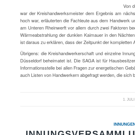
Von d
war der Kreishandwerksmeister dem Ergebnis am nächs
hoch war, erläuterten die Fachleute aus dem Handwerk 
am Unteren Rheinwerft vor allem durch zwei Faktoren bee
Wärmeabstrahlung der dunklen Kaimauer in den Nächte
ist daraus zu erklären, dass der Zeitpunkt der kompletten 
Übrigens: die Kreishandwerkerschaft und einzelne Innu
Düsseldorf beheimatet ist. Die SAGA ist für Hausbesitz
Informationsstelle bei allen Fragen zur energetischen Ge
auch Listen von Handwerkern abgefragt werden, die sich b
/
1. JUL
INNUNGE
INNUNGSVERSAMMLU