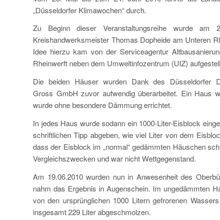
„Düsseldorfer Klimawochen“ durch.
Zu Beginn dieser Veranstaltungsreihe wurde am 2
Kreishandwerksmeister Thomas Dopheide am Unteren Rheinw
Idee hierzu kam von der Serviceagentur Altbausanier
Rheinwerft neben dem Umweltinfozentrum (UIZ) aufgestell
Die beiden Häuser wurden Dank des Düsseldorfer D
Gross GmbH zuvor aufwendig überarbeitet. Ein Haus 
wurde ohne besondere Dämmung errichtet.
In jedes Haus wurde sodann ein 1000-Liter-Eisblock ein
schriftlichen Tipp abgeben, wie viel Liter von dem Eisbl
dass der Eisblock im „normal“ gedämmten Häuschen schn
Vergleichszwecken und war nicht Wettgegenstand.
Am 19.06.2010 wurden nun in Anwesenheit des Oberbürg
nahm das Ergebnis in Augenschein. Im ungedämmten H
von den ursprünglichen 1000 Litern gefrorenen Wasse
insgesamt 229 Liter abgeschmolzen.