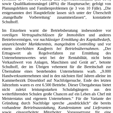
sowie Qualifikationsmängel (48%) die Hauptursache; gefolgt von
Planungsfehlern und Familienproblemen (je 3 von 10 Fälle). „Die
erstgenannten drei Hauptdefizite lassen sich unter der Überschrift
‚mangelhafte Vorbereitung‘ zusammenfassen“, konstatierte
Schulhoff.
Im Einzelnen warnt die Betriebsberatung insbesondere vor
voreiligen Vertragsabschlüssen für Immobilien
und anderes
Betriebsvermögen, vor
nachlässiger Ermittlung des Kapitalbedarfs
,
unzureichender Marktkenntnis
,
mangelndem Controlling
und vor
einem
überhöhten Kaufpreis bei Betriebsübernahmen
. „Der
Ertragswert als Regelverfahren zur Ermittlung des
Unternehmenswertes setzt bei der Rentabilität, nicht beim
Verkaufswert von Anlagen, Maschinen und Gerät an“, betonte
Schulhoff, der im Übrigen vehement für die Bereitschaft zur
Übernahme eines bestehenden Unternehmens warb. „9.000
Handwerksunternehmen sind in den nächsten fünf Jahren alleine im
Kammerbezirk Düsseldorf auf Nachfolgersuche. Ende des letzten
Jahrzehnts waren es erst 6.500 Betriebe. Dieser Übergabestau bietet
nicht zuletzt leistungsstarken Schulabgängern aus den
weiterführenden Schulen große Chancen auf ein Leben als Chef mit
Meisterstatus und eigenem Unternehmen.“ Für die Variante der
Gründung durch Nachfolge spreche „ausdrücklich“ die bereits
vorhandene
Betriebsausstattung, Kundenstamm und Lieferanten
sowie
eingearbeitete Mitarbeiter
. Voraussetzung für eine