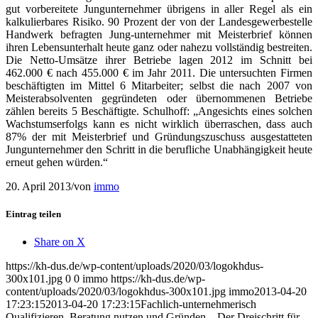
gut vorbereitete Jungunternehmer übrigens in aller Regel als ein
kalkulierbares Risiko. 90 Prozent der von der Landesgewerbestelle
Handwerk befragten Jung-unternehmer mit Meisterbrief können
ihren Lebensunterhalt heute ganz oder nahezu vollständig bestreiten.
Die Netto-Umsätze ihrer Betriebe lagen 2012 im Schnitt bei
462.000 € nach 455.000 € im Jahr 2011. Die untersuchten Firmen
beschäftigten im Mittel 6 Mitarbeiter; selbst die nach 2007 von
Meisterabsolventen gegründeten oder übernommenen Betriebe
zählen bereits 5 Beschäftigte. Schulhoff: „Angesichts eines solchen
Wachstumserfolgs kann es nicht wirklich überraschen, dass auch
87% der mit Meisterbrief und Gründungszuschuss ausgestatteten
Jungunternehmer den Schritt in die berufliche Unabhängigkeit heute
erneut gehen würden.“
20. April 2013
/
von
immo
Eintrag teilen
Share on X
https://kh-dus.de/wp-content/uploads/2020/03/logokhdus-
300x101.jpg
0
0
immo
https://kh-dus.de/wp-
content/uploads/2020/03/logokhdus-300x101.jpg
immo
2013-04-20
17:23:15
2013-04-20 17:23:15
Fachlich-unternehmerisch
Qualifizieren, Beratung nutzen und Gründen – Der Dreischritt für