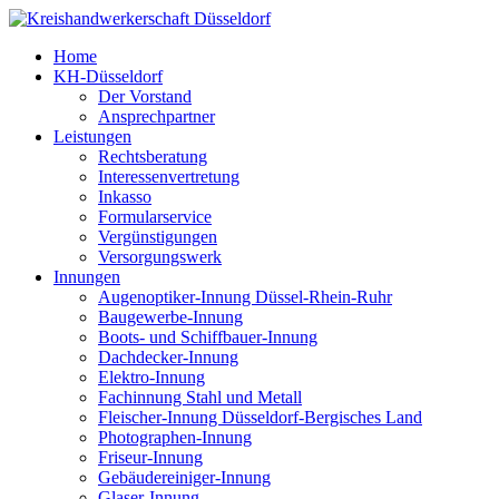
Home
KH-Düsseldorf
Der Vorstand
Ansprechpartner
Leistungen
Rechtsberatung
Interessenvertretung
Inkasso
Formularservice
Vergünstigungen
Versorgungswerk
Innungen
Augenoptiker-Innung Düssel-Rhein-Ruhr
Baugewerbe-Innung
Boots- und Schiffbauer-Innung
Dachdecker-Innung
Elektro-Innung
Fachinnung Stahl und Metall
Fleischer-Innung Düsseldorf-Bergisches Land
Photographen-Innung
Friseur-Innung
Gebäudereiniger-Innung
Glaser-Innung