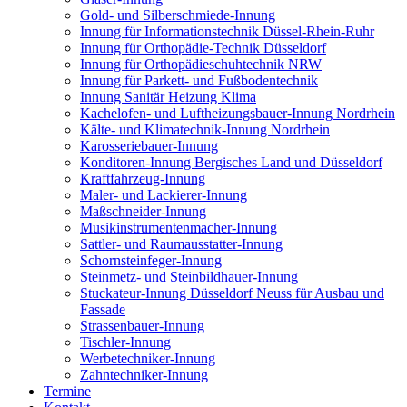
Gold- und Silberschmiede-Innung
Innung für Informationstechnik Düssel-Rhein-Ruhr
Innung für Orthopädie-Technik Düsseldorf
Innung für Orthopädieschuhtechnik NRW
Innung für Parkett- und Fußbodentechnik
Innung Sanitär Heizung Klima
Kachelofen- und Luftheizungsbauer-Innung Nordrhein
Kälte- und Klimatechnik-Innung Nordrhein
Karosseriebauer-Innung
Konditoren-Innung Bergisches Land und Düsseldorf
Kraftfahrzeug-Innung
Maler- und Lackierer-Innung
Maßschneider-Innung
Musikinstrumentenmacher-Innung
Sattler- und Raumausstatter-Innung
Schornsteinfeger-Innung
Steinmetz- und Steinbildhauer-Innung
Stuckateur-Innung Düsseldorf Neuss für Ausbau und
Fassade
Strassenbauer-Innung
Tischler-Innung
Werbetechniker-Innung
Zahntechniker-Innung
Termine