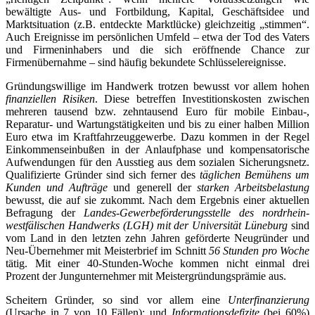
bewältigte Aus- und Fortbildung, Kapital, Geschäftsidee und
Marktsituation (z.B. entdeckte Marktlücke) gleichzeitig „stimmen“.
Auch Ereignisse im persönlichen Umfeld – etwa der Tod des Vaters
und Firmeninhabers und die sich eröffnende Chance zur
Firmenübernahme – sind häufig bekundete Schlüsselereignisse.
Gründungswillige im Handwerk trotzen bewusst vor allem hohen
finanziellen Risiken
. Diese betreffen Investitionskosten zwischen
mehreren tausend bzw. zehntausend Euro für mobile Einbau-,
Reparatur- und Wartungstätigkeiten und bis zu einer halben Million
Euro etwa im Kraftfahrzeuggewerbe. Dazu kommen in der Regel
Einkommenseinbußen in der Anlaufphase und kompensatorische
Aufwendungen für den Ausstieg aus dem sozialen Sicherungsnetz.
Qualifizierte Gründer sind sich ferner des
täglichen Bemühens um
Kunden und Aufträge
und generell der
starken Arbeitsbelastung
bewusst, die auf sie zukommt. Nach dem Ergebnis einer aktuellen
Befragung der
Landes-Gewerbeförderungsstelle des nordrhein-
westfälischen Handwerks (LGH)
mit der Universität Lüneburg
sind
vom Land in den letzten zehn Jahren geförderte Neugründer und
Neu-Übernehmer mit Meisterbrief im Schnitt
56 Stunden pro Woche
tätig. Mit einer 40-Stunden-Woche kommen nicht einmal drei
Prozent der Jungunternehmer mit Meistergründungsprämie aus.
Scheitern Gründer, so sind vor allem eine
Unterfinanzierung
(Ursache in 7 von 10 Fällen); und
Informationsdefizite
(bei 60%)