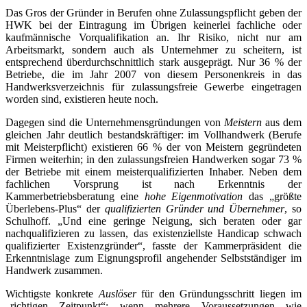
Das Gros der Gründer in Berufen ohne Zulassungspflicht geben der
HWK bei der Eintragung im Übrigen keinerlei fachliche oder
kaufmännische Vorqualifikation an. Ihr Risiko, nicht nur am
Arbeitsmarkt, sondern auch als Unternehmer zu scheitern, ist
entsprechend überdurchschnittlich stark ausgeprägt. Nur 36 % der
Betriebe, die im Jahr 2007 von diesem Personenkreis in das
Handwerksverzeichnis für zulassungsfreie Gewerbe eingetragen
worden sind, existieren heute noch.
Dagegen sind die Unternehmensgründungen von
Meistern
aus dem
gleichen Jahr deutlich bestandskräftiger: im Vollhandwerk (Berufe
mit Meisterpflicht) existieren 66 % der von Meistern gegründeten
Firmen weiterhin; in den zulassungsfreien Handwerken sogar 73 %
der Betriebe mit einem meisterqualifizierten Inhaber. Neben dem
fachlichen Vorsprung ist nach Erkenntnis der
Kammerbetriebsberatung eine
hohe Eigenmotivation
das „größte
Überlebens-Plus“ der
qualifizierten Gründer und Übernehmer
, so
Schulhoff. „Und eine geringe Neigung, sich beraten oder gar
nachqualifizieren zu lassen, das existenziellste Handicap schwach
qualifizierter Existenzgründer“, fasste der Kammerpräsident die
Erkenntnislage zum Eignungsprofil angehender Selbstständiger im
Handwerk zusammen.
Wichtigste konkrete
Auslöser
für den Gründungsschritt liegen im
„richtigen Zeitpunkt“: wenn mehrere Voraussetzungen wie