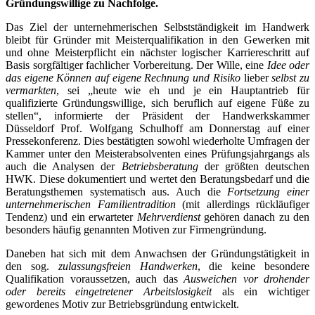
Gründungswillige zu Nachfolge.
Das Ziel der unternehmerischen Selbstständigkeit im Handwerk
bleibt für Gründer mit Meisterqualifikation in den Gewerken mit
und ohne Meisterpflicht ein nächster logischer Karriereschritt auf
Basis sorgfältiger fachlicher Vorbereitung. Der Wille, eine
Idee oder
das eigene Können auf eigene Rechnung und Risiko
lieber
selbst zu
vermarkten
, sei „heute wie eh und je ein Hauptantrieb für
qualifizierte Gründungswillige, sich beruflich auf eigene Füße zu
stellen“, informierte der Präsident der Handwerkskammer
Düsseldorf Prof. Wolfgang Schulhoff am Donnerstag auf einer
Pressekonferenz. Dies bestätigten sowohl wiederholte Umfragen der
Kammer unter den Meisterabsolventen eines Prüfungsjahrgangs als
auch die Analysen der
Betriebsberatung
der größten deutschen
HWK. Diese dokumentiert und wertet den Beratungsbedarf und die
Beratungsthemen systematisch aus. Auch die
Fortsetzung einer
unternehmerischen Familientradition
(mit allerdings rückläufiger
Tendenz) und ein erwarteter
Mehrverdienst
gehören danach zu den
besonders häufig genannten Motiven zur Firmengründung.
Daneben hat sich mit dem Anwachsen der Gründungstätigkeit in
den sog.
zulassungsfreien Handwerken
, die keine besondere
Qualifikation voraussetzen, auch das
Ausweichen vor drohender
oder bereits eingetretener Arbeitslosigkeit
als ein wichtiger
gewordenes Motiv zur Betriebsgründung entwickelt.