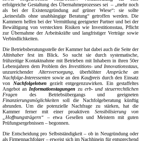
erfolgreiche Gestaltung des Übernahmeprozesses sei – „mehr noch
als bei der Existenzgründung auf grüner Wiese“: sie sollte
„keinesfalls ohne unabhängige Beratung“ getroffen werden. Die
Kammern helfen bei der Vermittlung geeigneter Partner und bei der
Bewältigung von versteckten Risiken wie Investitionsstau, Pflicht
zur Übernahme der Arbeitskräfte und langfristiger Verträge sowie
Verbindlichkeiten.
Die Betriebsberatungsstelle der Kammer hat dabei auch die Seite der
Altinhaber
fest im Blick. So sucht sie durch systematische,
frühzeitige Kontaktnahme mit Betrieben mit Inhabern in ihren 50er
Lebensjahren dem Problem des
Investitions- und Innovationsstaus
,
unzureichender
Altersversorgung
, überhöhter
Ansprüche an
Nachfolge-Interessenten
sowie an den
Kaufpreis
durch den Einsatz
von
Nachfolgelotsen
gezielt entgegenzuwirken. Ein gestaffeltes
Angebot an
Informationstagungen
zu
erb- und steuerrechtlichen
Fragen
des Betriebsübergangs und geeigneten
Finanzierungsmöglichkeiten
soll die Nachfolgeberatung künftig
abrunden. Um die potenzielle Nachfrage zu stärken, hat die
Kammer ferner mit einer proaktiven
Sensibilisierung von
„Hoffnungsträgern“
– etwa Gesellen und Meistern mit guten
Prüfungsergebnissen – begonnen.
Die Entscheidung pro Selbstständigkeit – ob in Neugründung oder
als Firmennachfolger – erweist sich im Nachhinein für entsprechend