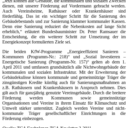
„Jetzt können alle Gebäude, die kommunalen und sozialen Zwecken
dienen, mit unserer Förderung auf Vordermann gebracht werden.
Auch Vereinsheime, Rathäuser oder Krankenhäuser sind
förderfähig. Das ist ein wichtiger Schritt für die Sanierung des
Gebäudebestands und zur Sanierung klammer kommunaler Kassen.
Denn eine Sanierung reduziert die Nebenkosten auf lange Sicht
erheblich,“ erläutert Bundesbauminister Dr. Peter Ramsauer die
Entscheidung, die ein weiterer Schritt zur Umsetzung der im
Energiekonzept formulierten Ziele sei.
Die beiden KfW-Programme „Energieeffizient Sanieren –
Kommunen (Programm-Nr.: 218)“ und „Sozial Investieren –
Energetische Sanierung (Programm-Nr. 157)“ gelten ab dem 1.
April 2011 und umfassen grundsätzlich alle Nichtwohngebäude der
kommunalen und sozialen Infrastruktur. Mit der Erweiterung der
Gebäudekulisse können kommunale und gemeinnützige Träger die
zinsgünstigen Kredite künftig auch für Sanierungsmaßnahmen an
z.B. Rathäusern und Krankenhäusern in Anspruch nehmen. Dies
gilt auch für ganzjährig genutzte Vereinsgebäude. Durch die breitere
Förderung werden Kommunen sowie gemeinnützige
Organisationen und Vereine in ihrem Einsatz für Klimaschutz und
Umwelt stärker unterstützt. Zugleich werden Vereine und nicht-
kommunale Träger gesellschaftlicher Einrichtungen in die
Förderung einbezogen.