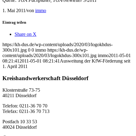
Quelle: TGA Fachplaner, TGA-Newletter 3-2011
1. Mai 2011
/
von
immo
Eintrag teilen
Share on X
https://kh-dus.de/wp-content/uploads/2020/03/logokhdus-
300x101.jpg
0
0
immo
https://kh-dus.de/wp-
content/uploads/2020/03/logokhdus-300x101.jpg
immo
2011-05-01
08:21:41
2011-05-01 08:21:41
Ausweitung der KfW-Förderung seit
1. April 2011
Kreishandwerkerschaft Düsseldorf
Klosterstraße 73-75
40211 Düsseldorf
Telefon: 0211-36 70 70
Telefax: 0211-36 70 713
Postfach 10 33 53
40024 Düsseldorf