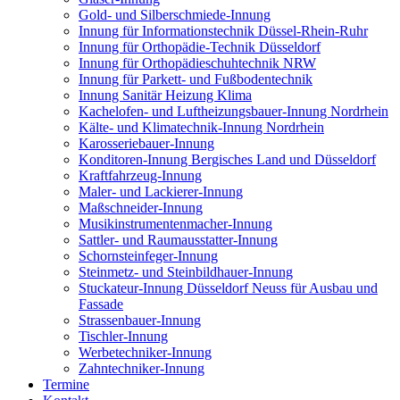
Gold- und Silberschmiede-Innung
Innung für Informationstechnik Düssel-Rhein-Ruhr
Innung für Orthopädie-Technik Düsseldorf
Innung für Orthopädieschuhtechnik NRW
Innung für Parkett- und Fußbodentechnik
Innung Sanitär Heizung Klima
Kachelofen- und Luftheizungsbauer-Innung Nordrhein
Kälte- und Klimatechnik-Innung Nordrhein
Karosseriebauer-Innung
Konditoren-Innung Bergisches Land und Düsseldorf
Kraftfahrzeug-Innung
Maler- und Lackierer-Innung
Maßschneider-Innung
Musikinstrumentenmacher-Innung
Sattler- und Raumausstatter-Innung
Schornsteinfeger-Innung
Steinmetz- und Steinbildhauer-Innung
Stuckateur-Innung Düsseldorf Neuss für Ausbau und
Fassade
Strassenbauer-Innung
Tischler-Innung
Werbetechniker-Innung
Zahntechniker-Innung
Termine