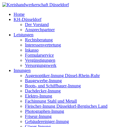
Home
KH-Düsseldorf
Der Vorstand
Ansprechpartner
Leistungen
Rechtsberatung
Interessenvertretung
Inkasso
Formularservice
Vergünstigungen
Versorgungswerk
Innungen
Augenoptiker-Innung Düssel-Rhein-Ruhr
Baugewerbe-Innung
Boots- und Schiffbauer-Innung
Dachdecker-Innung
Elektro-Innung
Fachinnung Stahl und Metall
Fleischer-Innung Düsseldorf-Bergisches Land
Photographen-Innung
Friseur-Innung
Gebäudereiniger-Innung
Glaser-Innung