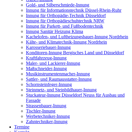
Gold- und Silberschmiede-Innung
Innung für Informationstechnik Düssel-Rhein-Ruhr
Innung für Orthopädie-Technik Düsseldorf
Innung für Orthopädieschuhtechnik NRW
Innung für Parkett- und Fußbodentechnik
Innung Sanitär Heizung Klima
Kachelofen- und Luftheizungsbauer-Innung Nordrhein
Kälte- und Klimatechnik-Innung Nordrhein
Karosseriebauer-Innung
Konditoren-Innung Bergisches Land und Düsseldorf
Kraftfahrzeug-Innung
Maler- und Lackierer-Innung
Maßschneider-Innung
Musikinstrumentenmacher-Innung
Sattler- und Raumausstatter-Innung
Schornsteinfeger-Innung
Steinmetz- und Steinbildhauer-Innung
Stuckateur-Innung Düsseldorf Neuss für Ausbau und
Fassade
Strassenbauer-Innung
Tischler-Innung
Werbetechniker-Innung
Zahntechniker-Innung
Termine