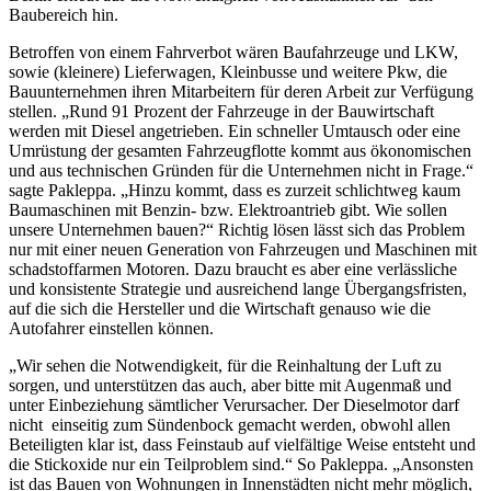
Baubereich hin.
Betroffen von einem Fahrverbot wären Baufahrzeuge und LKW,
sowie (kleinere) Lieferwagen, Kleinbusse und weitere Pkw, die
Bauunternehmen ihren Mitarbeitern für deren Arbeit zur Verfügung
stellen. „Rund 91 Prozent der Fahrzeuge in der Bauwirtschaft
werden mit Diesel angetrieben. Ein schneller Umtausch oder eine
Umrüstung der gesamten Fahrzeugflotte kommt aus ökonomischen
und aus technischen Gründen für die Unternehmen nicht in Frage.“
sagte Pakleppa. „Hinzu kommt, dass es zurzeit schlichtweg kaum
Baumaschinen mit Benzin- bzw. Elektroantrieb gibt. Wie sollen
unsere Unternehmen bauen?“ Richtig lösen lässt sich das Problem
nur mit einer neuen Generation von Fahrzeugen und Maschinen mit
schadstoffarmen Motoren. Dazu braucht es aber eine verlässliche
und konsistente Strategie und ausreichend lange Übergangsfristen,
auf die sich die Hersteller und die Wirtschaft genauso wie die
Autofahrer einstellen können.
„Wir sehen die Notwendigkeit, für die Reinhaltung der Luft zu
sorgen, und unterstützen das auch, aber bitte mit Augenmaß und
unter Einbeziehung sämtlicher Verursacher. Der Dieselmotor darf
nicht einseitig zum Sündenbock gemacht werden, obwohl allen
Beteiligten klar ist, dass Feinstaub auf vielfältige Weise entsteht und
die Stickoxide nur ein Teilproblem sind.“ So Pakleppa. „Ansonsten
ist das Bauen von Wohnungen in Innenstädten nicht mehr möglich,