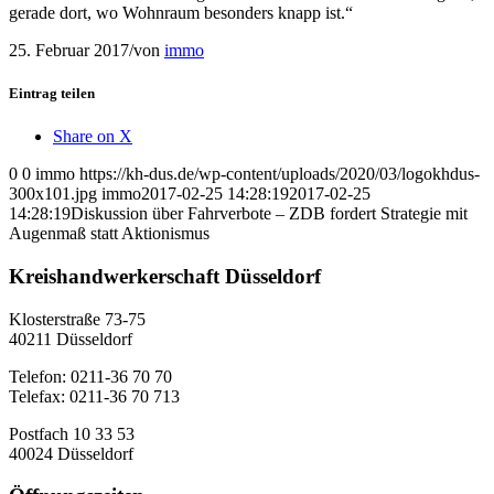
gerade dort, wo Wohnraum besonders knapp ist.“
25. Februar 2017
/
von
immo
Eintrag teilen
Share on X
0
0
immo
https://kh-dus.de/wp-content/uploads/2020/03/logokhdus-
300x101.jpg
immo
2017-02-25 14:28:19
2017-02-25
14:28:19
Diskussion über Fahrverbote – ZDB fordert Strategie mit
Augenmaß statt Aktionismus
Kreishandwerkerschaft Düsseldorf
Klosterstraße 73-75
40211 Düsseldorf
Telefon: 0211-36 70 70
Telefax: 0211-36 70 713
Postfach 10 33 53
40024 Düsseldorf