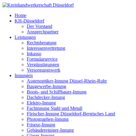
Home
KH-Düsseldorf
Der Vorstand
Ansprechpartner
Leistungen
Rechtsberatung
Interessenvertretung
Inkasso
Formularservice
Vergünstigungen
Versorgungswerk
Innungen
Augenoptiker-Innung Düssel-Rhein-Ruhr
Baugewerbe-Innung
Boots- und Schiffbauer-Innung
Dachdecker-Innung
Elektro-Innung
Fachinnung Stahl und Metall
Fleischer-Innung Düsseldorf-Bergisches Land
Photographen-Innung
Friseur-Innung
Gebäudereiniger-Innung
Glaser-Innung