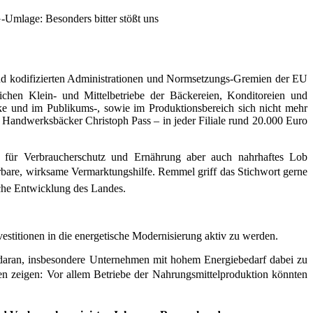
G-Umlage: Besonders bitter stößt uns
nd kodifizierten Administrationen und
Normsetzungs-Gremien der EU
ichen Klein- und Mittelbetriebe der
Bäckereien, Konditoreien und
heke und im Publikums-,
sowie im Produktionsbereich sich nicht mehr
r
Handwerksbäcker Christoph Pass – in jeder Filiale rund 20.000 Euro
 für Verbraucherschutz und Ernährung aber auch nahrhaftes Lob
ürbare, wirksame Vermarktungshilfe.
Remmel griff das Stichwort gerne
liche Entwicklung des Landes.
vestitionen in die energetische Modernisierung aktiv zu werden.
 daran, insbesondere Unternehmen mit hohem Energiebedarf dabei zu
n zeigen: Vor allem Betriebe der Nahrungsmittelproduktion könnten