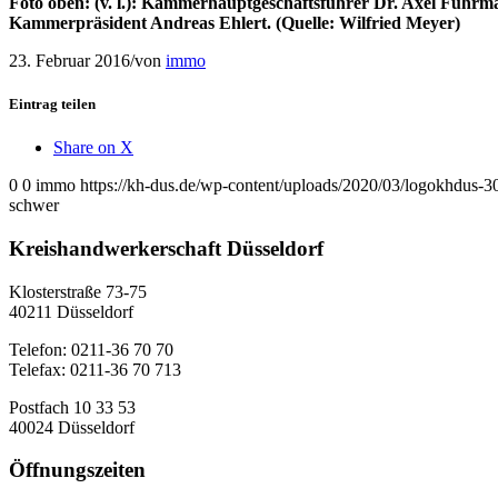
Foto oben: (v. l.): Kammerhauptgeschäftsführer Dr. Axel Fuhr
Kammerpräsident Andreas Ehlert. (Quelle: Wilfried Meyer)
23. Februar 2016
/
von
immo
Eintrag teilen
Share on X
0
0
immo
https://kh-dus.de/wp-content/uploads/2020/03/logokhdus-3
schwer
Kreishandwerkerschaft Düsseldorf
Klosterstraße 73-75
40211 Düsseldorf
Telefon: 0211-36 70 70
Telefax: 0211-36 70 713
Postfach 10 33 53
40024 Düsseldorf
Öffnungszeiten