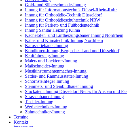
Gold- und Silberschmiede-Innung
Innung für Informationstechnik Düssel-Rhein-Ruhr
Innung für Orthopädie-Technik Düsseldorf
Innung für Orthopädieschuhtechnik NRW
Innung für Parkett- und Fußbodentechnik
Innung Sanitär Heizung Klima
Kachelofen- und Luftheizungsbauer-Innung Nordrhein
Kälte- und Klimatechnik-Innung Nordrhein
Karosseriebauer-Innung
Konditoren-Innung Bergisches Land und Düsseldorf
Kraftfahrzeug-Innung
Maler- und Lackierer-Innung
Maßschneider-Innung
Musikinstrumentenmacher-Innung
Sattler- und Raumausstatter-Innung
Schornsteinfeger-Innung
Steinmetz- und Steinbildhauer-Innung
Stuckateur-Innung Düsseldorf Neuss für Ausbau und Fa
Strassenbauer-Innung
Tischler-Innung
Werbetechniker-Innung
Zahntechniker-Innung
Termine
Kontakt