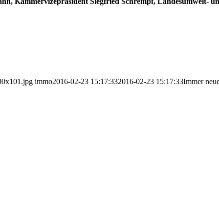
mann, Kammervizepräsident Siegfried Schrempf,
Landesumwelt- un
00x101.jpg
immo
2016-02-23 15:17:33
2016-02-23 15:17:33
Immer neue