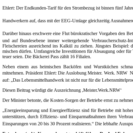
Ehlert: Der Endkunden-Tarif für den Strombezug ist binnen fünf Jah
Handwerkern auf, dass mit der EEG-Umlage gleichzeitig Ausnahmereg
Darüber hinaus erschwere eine Flut bürokratischer Vorgaben den Be
und auf Bundesebene immer weitergehende Verbraucherschutz-Int
Fleischereien ausreichend ins Kalkül zu ziehen. Jüngstes Beispiel
mischen dürfen. Umfangreiche Investitionen für Absaugung oder für T
teuer seien. Die Bäckerei Pass zählt 16 Filialen.
Neben einem aus heimischen Backöfen und Wurstküchen schmackh
mitnehmen.
Präsident Ehlert: Die Auslobung Meister. Werk. NRW  N
auf: „Das Lebensmittelhandwerk ist nicht nur für die Lebensmittelpro
Diesen Beitrag würdigt die Auszeichnung ,Meister.Werk.NRW‘
Der Minister betonte, die Kosten-Sorgen der Betriebe ernst zu nehmen,
„Energieeinsparung und Energieeffizienz sind für Betriebe mit ho
unterstützen,
durch Effizienz- und Einsparmaßnahmen ihren Verbrau
Einsparungen
von 20 bis 30 Prozent realisieren.“ Die lebhafte Aussp