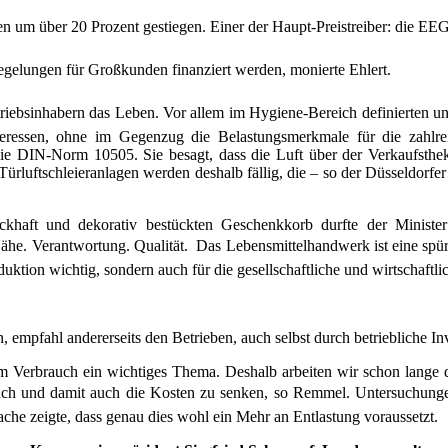
ren um über 20 Prozent
gestiegen. Einer der Haupt-Preistreiber: die EE
elungen für Großkunden finanziert werden, monierte Ehlert.
triebsinhabern das Leben. Vor allem im Hygiene-Bereich definierten u
eressen, ohne im Gegenzug die Belastungsmerkmale für die zahlre
: die DIN-Norm 10505. Sie besagt, dass die Luft über der Verkaufst
ürluftschleieranlagen werden deshalb fällig, die – so der Düsseldorfe
aft und dekorativ bestückten Geschenkkorb durfte der Minister
ähe. Verantwortung. Qualität.  Das Lebensmittelhandwerk ist eine sp
duktion wichtig, sondern auch für die gesellschaftliche und wirtschaft
 empfahl andererseits den Betrieben, auch selbst durch betriebliche In
hem Verbrauch ein wichtiges Thema. Deshalb arbeiten wir schon lange
ch und damit auch die Kosten zu senken, so Remmel. Untersuchunge
rache zeigte, dass genau dies wohl ein Mehr an Entlastung voraussetzt.