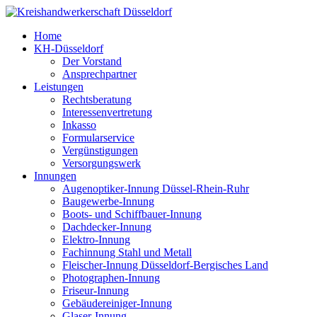
Home
KH-Düsseldorf
Der Vorstand
Ansprechpartner
Leistungen
Rechtsberatung
Interessenvertretung
Inkasso
Formularservice
Vergünstigungen
Versorgungswerk
Innungen
Augenoptiker-Innung Düssel-Rhein-Ruhr
Baugewerbe-Innung
Boots- und Schiffbauer-Innung
Dachdecker-Innung
Elektro-Innung
Fachinnung Stahl und Metall
Fleischer-Innung Düsseldorf-Bergisches Land
Photographen-Innung
Friseur-Innung
Gebäudereiniger-Innung
Glaser-Innung