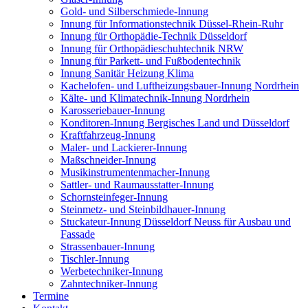
Gold- und Silberschmiede-Innung
Innung für Informationstechnik Düssel-Rhein-Ruhr
Innung für Orthopädie-Technik Düsseldorf
Innung für Orthopädieschuhtechnik NRW
Innung für Parkett- und Fußbodentechnik
Innung Sanitär Heizung Klima
Kachelofen- und Luftheizungsbauer-Innung Nordrhein
Kälte- und Klimatechnik-Innung Nordrhein
Karosseriebauer-Innung
Konditoren-Innung Bergisches Land und Düsseldorf
Kraftfahrzeug-Innung
Maler- und Lackierer-Innung
Maßschneider-Innung
Musikinstrumentenmacher-Innung
Sattler- und Raumausstatter-Innung
Schornsteinfeger-Innung
Steinmetz- und Steinbildhauer-Innung
Stuckateur-Innung Düsseldorf Neuss für Ausbau und
Fassade
Strassenbauer-Innung
Tischler-Innung
Werbetechniker-Innung
Zahntechniker-Innung
Termine