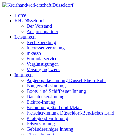
Home
KH-Düsseldorf
Der Vorstand
Ansprechpartner
Leistungen
Rechtsberatung
Interessenvertretung
Inkasso
Formularservice
Vergünstigungen
Versorgungswerk
Innungen
Augenoptiker-Innung Düssel-Rhein-Ruhr
Baugewerbe-Innung
Boots- und Schiffbauer-Innung
Dachdecker-Innung
Elektro-Innung
Fachinnung Stahl und Metall
Fleischer-Innung Düsseldorf-Bergisches Land
Photographen-Innung
Friseur-Innung
Gebäudereiniger-Innung
Glaser-Innung