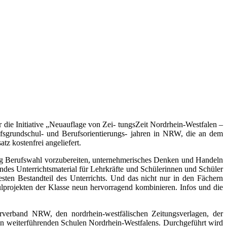
r die Initiative „Neuauflage von Zei- tungsZeit Nordrhein-Westfalen –
fsgrundschul- und Berufsorientierungs- jahren in NRW, die an dem
tz kostenfrei angeliefert.
htung Berufswahl vorzubereiten, unternehmerisches Denken und Handeln
des Unterrichtsmaterial für Lehrkräfte und Schülerinnen und Schüler
ten Bestandteil des Unterrichts. Und das nicht nur in den Fächern
hulprojekten der Klasse neun hervorragend kombinieren. Infos und die
erband NRW, den nordrhein-westfälischen Zeitungsverlagen, der
n weiterführenden Schulen Nordrhein-Westfalens. Durchgeführt wird