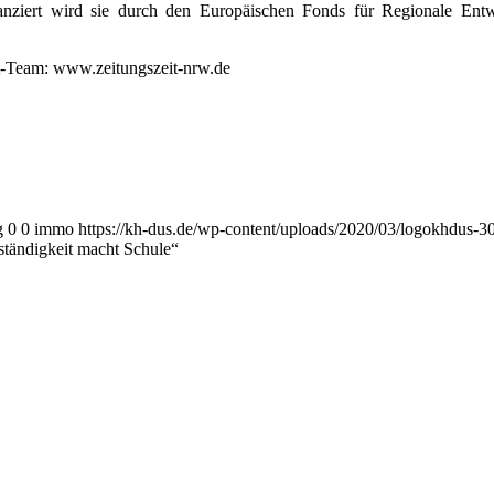
anziert wird sie durch den Europäischen Fonds für Regionale En
it-Team: www.zeitungszeit-nrw.de
g
0
0
immo
https://kh-dus.de/wp-content/uploads/2020/03/logokhdus-3
tändigkeit macht Schule“