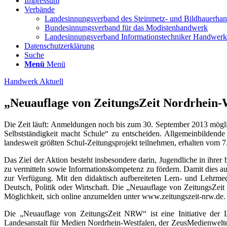
Impressum
Verbände
Landesinnungsverband des Steinmetz- und Bildhauerha
Bundesinnungsverband für das Modistenhandwerk
Landesinnungsverband Informationstechniker Handwe
Datenschutzerklärung
Suche
Menü
Menü
Handwerk Aktuell
„Neuauflage von ZeitungsZeit Nordrhein-We
Die Zeit läuft: Anmeldungen noch bis zum 30. September 2013 möglic
Selbstständigkeit macht Schule“ zu entscheiden.
Allgemeinbildende
landesweit größten Schul-Zeitungsprojekt teilnehmen, erhalten vom 7.
Das Ziel der Aktion besteht insbesondere darin, Jugendliche in ihre
zu vermitteln sowie Informationskompetenz zu fördern. Damit dies auf 
zur Verfügung. Mit den didaktisch aufbereiteten Lern- und Lehrme
Deutsch, Politik oder Wirtschaft. Die „Neuauflage von ZeitungsZeit 
Möglichkeit, sich online anzumelden unter www.zeitungszeit-nrw.de.
Die „Neuauflage von ZeitungsZeit NRW“ ist eine Initiative der
Landesanstalt für Medien Nordrhein-Westfalen, der ZeusMedienwelte