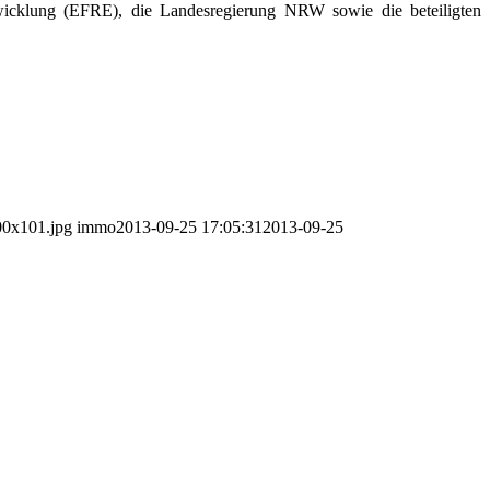
twicklung (EFRE), die Landesregierung NRW sowie die beteiligten
00x101.jpg
immo
2013-09-25 17:05:31
2013-09-25