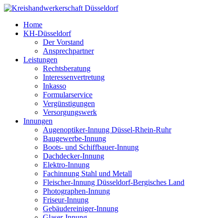
Home
KH-Düsseldorf
Der Vorstand
Ansprechpartner
Leistungen
Rechtsberatung
Interessenvertretung
Inkasso
Formularservice
Vergünstigungen
Versorgungswerk
Innungen
Augenoptiker-Innung Düssel-Rhein-Ruhr
Baugewerbe-Innung
Boots- und Schiffbauer-Innung
Dachdecker-Innung
Elektro-Innung
Fachinnung Stahl und Metall
Fleischer-Innung Düsseldorf-Bergisches Land
Photographen-Innung
Friseur-Innung
Gebäudereiniger-Innung
Glaser-Innung