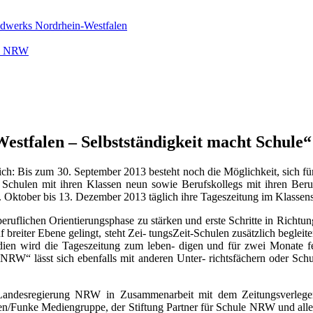
ndwerks Nordrhein-Westfalen
rk NRW
stfalen – Selbstständigkeit macht Schule“
h: Bis zum 30. September 2013 besteht noch die Möglichkeit, sich fü
 Schulen mit ihren Klassen neun sowie Berufskollegs mit ihren Beru
 Oktober bis 13. Dezember 2013 täglich ihre Tageszeitung im Klassensa
r beruflichen Orientierungsphase zu stärken und erste Schritte in Ric
breiter Ebene gelingt, steht Zei- tungsZeit-Schulen zusätzlich begleiten
dien wird die Tageszeitung zum leben- digen und für zwei Monate fes
NRW“ lässt sich ebenfalls mit anderen Unter- richtsfächern oder Sc
 Landesregierung NRW in Zusammenarbeit mit dem Zeitungsverlegerv
n/Funke Mediengruppe, der Stiftung Partner für Schule NRW und alle