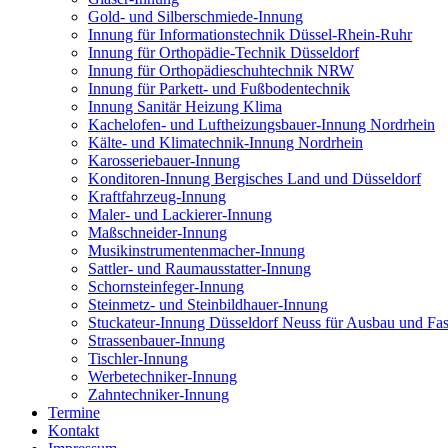
Gold- und Silberschmiede-Innung
Innung für Informationstechnik Düssel-Rhein-Ruhr
Innung für Orthopädie-Technik Düsseldorf
Innung für Orthopädieschuhtechnik NRW
Innung für Parkett- und Fußbodentechnik
Innung Sanitär Heizung Klima
Kachelofen- und Luftheizungsbauer-Innung Nordrhein
Kälte- und Klimatechnik-Innung Nordrhein
Karosseriebauer-Innung
Konditoren-Innung Bergisches Land und Düsseldorf
Kraftfahrzeug-Innung
Maler- und Lackierer-Innung
Maßschneider-Innung
Musikinstrumentenmacher-Innung
Sattler- und Raumausstatter-Innung
Schornsteinfeger-Innung
Steinmetz- und Steinbildhauer-Innung
Stuckateur-Innung Düsseldorf Neuss für Ausbau und Fa
Strassenbauer-Innung
Tischler-Innung
Werbetechniker-Innung
Zahntechniker-Innung
Termine
Kontakt