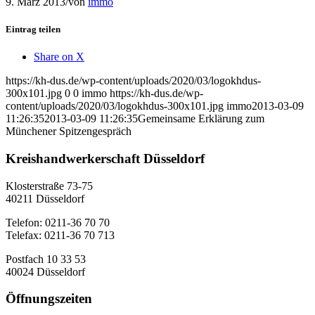
9. März 2013
/
von
immo
Eintrag teilen
Share on X
https://kh-dus.de/wp-content/uploads/2020/03/logokhdus-
300x101.jpg
0
0
immo
https://kh-dus.de/wp-
content/uploads/2020/03/logokhdus-300x101.jpg
immo
2013-03-09
11:26:35
2013-03-09 11:26:35
Gemeinsame Erklärung zum
Münchener Spitzengespräch
Kreishandwerkerschaft Düsseldorf
Klosterstraße 73-75
40211 Düsseldorf
Telefon: 0211-36 70 70
Telefax: 0211-36 70 713
Postfach 10 33 53
40024 Düsseldorf
Öffnungszeiten