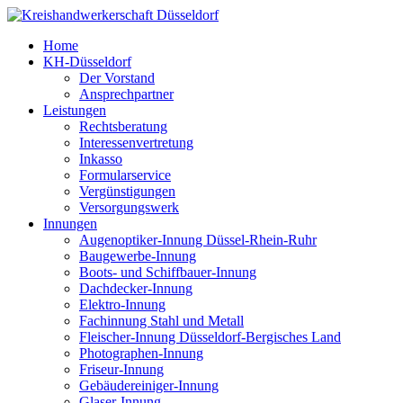
Home
KH-Düsseldorf
Der Vorstand
Ansprechpartner
Leistungen
Rechtsberatung
Interessenvertretung
Inkasso
Formularservice
Vergünstigungen
Versorgungswerk
Innungen
Augenoptiker-Innung Düssel-Rhein-Ruhr
Baugewerbe-Innung
Boots- und Schiffbauer-Innung
Dachdecker-Innung
Elektro-Innung
Fachinnung Stahl und Metall
Fleischer-Innung Düsseldorf-Bergisches Land
Photographen-Innung
Friseur-Innung
Gebäudereiniger-Innung
Glaser-Innung