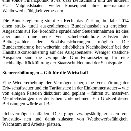
eine solide Finanzpolitik ist es, dass Deutschland und die anderen
EU- Mitgliedstaaten weiter konsequent ihre internationale
Wettbewerbsfähigkeit verbessern.
Die Bundesregierung strebt zu Recht das Ziel an, im Jahr 2014
einen struk- turell ausgeglichenen Bundeshaushalt zu erreichen.
Angesichts auf Re- kordhöhe sprudelnder Steuereinnahmen ist dies
aber auch ohne neue Ver- schiebebahnhöfe zulasten der
Beitragszahler der Sozialversicherungen möglich. Die
Bundesregierung hat weiterhin erheblichen Nachholbedarf bei der
Haushaltskonsolidierung auf der Ausgabenseite. Weniger staatliche
Ausgaben sind die zwingende Grundvoraussetzung für eine
nachhaltige Rückführung der Staatsschulden und der Staatsquote.
Steuererhöhungen – Gift für die Wirtschaft
Eine Wiedererhebung der Vermögensteuer, eine Verschärfung der
Erb- schaftsteuer und ein Tarifanstieg in der Einkommensteuer – wie
von einigen Parteien diskutiert und geplant – führen zu massiven
Mehrbelastungen der deutschen Unternehmen. Ein Großteil dieser
Belastungen würde auf Be
triebsvermögen entfallen. Dies ginge zwangsläufig zulasten von
Investitio- nen und damit zulasten von Wettbewerbsfähigkeit,
Wachstum und Arbeits- plätzen.