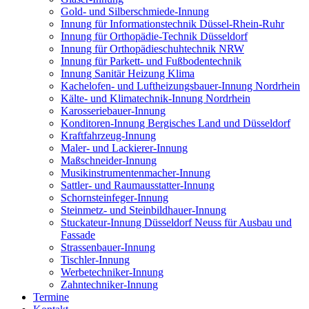
Gold- und Silberschmiede-Innung
Innung für Informationstechnik Düssel-Rhein-Ruhr
Innung für Orthopädie-Technik Düsseldorf
Innung für Orthopädieschuhtechnik NRW
Innung für Parkett- und Fußbodentechnik
Innung Sanitär Heizung Klima
Kachelofen- und Luftheizungsbauer-Innung Nordrhein
Kälte- und Klimatechnik-Innung Nordrhein
Karosseriebauer-Innung
Konditoren-Innung Bergisches Land und Düsseldorf
Kraftfahrzeug-Innung
Maler- und Lackierer-Innung
Maßschneider-Innung
Musikinstrumentenmacher-Innung
Sattler- und Raumausstatter-Innung
Schornsteinfeger-Innung
Steinmetz- und Steinbildhauer-Innung
Stuckateur-Innung Düsseldorf Neuss für Ausbau und
Fassade
Strassenbauer-Innung
Tischler-Innung
Werbetechniker-Innung
Zahntechniker-Innung
Termine