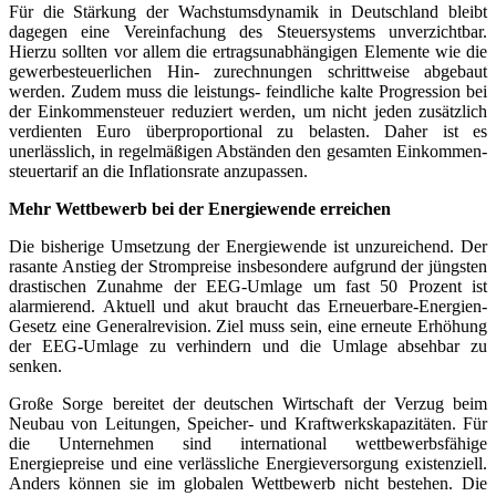
Für die Stärkung der Wachstumsdynamik in Deutschland bleibt
dagegen eine Vereinfachung des Steuersystems unverzichtbar.
Hierzu sollten vor allem die ertragsunabhängigen Elemente wie die
gewerbesteuerlichen Hin- zurechnungen schrittweise abgebaut
werden. Zudem muss die leistungs- feindliche kalte Progression bei
der Einkommensteuer reduziert werden, um nicht jeden zusätzlich
verdienten Euro überproportional zu belasten. Daher ist es
unerlässlich, in regelmäßigen Abständen den gesamten Einkommen-
steuertarif an die Inflationsrate anzupassen.
Mehr Wettbewerb bei der Energiewende erreichen
Die bisherige Umsetzung der Energiewende ist unzureichend. Der
rasante Anstieg der Strompreise insbesondere aufgrund der jüngsten
drastischen Zunahme der EEG-Umlage um fast 50 Prozent ist
alarmierend. Aktuell und akut braucht das Erneuerbare-Energien-
Gesetz eine Generalrevision. Ziel muss sein, eine erneute Erhöhung
der EEG-Umlage zu verhindern und die Umlage absehbar zu
senken.
Große Sorge bereitet der deutschen Wirtschaft der Verzug beim
Neubau von Leitungen, Speicher- und Kraftwerkskapazitäten. Für
die Unternehmen sind international wettbewerbsfähige
Energiepreise und eine verlässliche Energieversorgung existenziell.
Anders können sie im globalen Wettbewerb nicht bestehen. Die