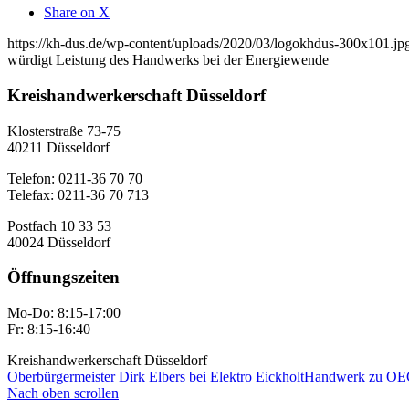
Share on X
https://kh-dus.de/wp-content/uploads/2020/03/logokhdus-300x101.jp
würdigt Leistung des Handwerks bei der Energiewende
Kreishandwerkerschaft Düsseldorf
Klosterstraße 73-75
40211 Düsseldorf
Telefon: 0211-36 70 70
Telefax: 0211-36 70 713
Postfach 10 33 53
40024 Düsseldorf
Öffnungszeiten
Mo-Do: 8:15-17:00
Fr: 8:15-16:40
Kreishandwerkerschaft Düsseldorf
Oberbürgermeister Dirk Elbers bei Elektro Eickholt
Handwerk zu OECD
Nach oben scrollen