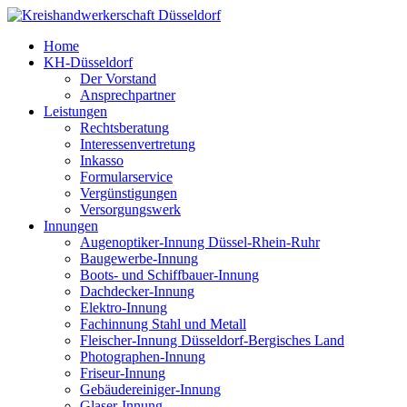
Home
KH-Düsseldorf
Der Vorstand
Ansprechpartner
Leistungen
Rechtsberatung
Interessenvertretung
Inkasso
Formularservice
Vergünstigungen
Versorgungswerk
Innungen
Augenoptiker-Innung Düssel-Rhein-Ruhr
Baugewerbe-Innung
Boots- und Schiffbauer-Innung
Dachdecker-Innung
Elektro-Innung
Fachinnung Stahl und Metall
Fleischer-Innung Düsseldorf-Bergisches Land
Photographen-Innung
Friseur-Innung
Gebäudereiniger-Innung
Glaser-Innung