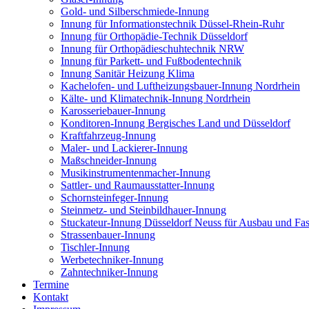
Gold- und Silberschmiede-Innung
Innung für Informationstechnik Düssel-Rhein-Ruhr
Innung für Orthopädie-Technik Düsseldorf
Innung für Orthopädieschuhtechnik NRW
Innung für Parkett- und Fußbodentechnik
Innung Sanitär Heizung Klima
Kachelofen- und Luftheizungsbauer-Innung Nordrhein
Kälte- und Klimatechnik-Innung Nordrhein
Karosseriebauer-Innung
Konditoren-Innung Bergisches Land und Düsseldorf
Kraftfahrzeug-Innung
Maler- und Lackierer-Innung
Maßschneider-Innung
Musikinstrumentenmacher-Innung
Sattler- und Raumausstatter-Innung
Schornsteinfeger-Innung
Steinmetz- und Steinbildhauer-Innung
Stuckateur-Innung Düsseldorf Neuss für Ausbau und Fa
Strassenbauer-Innung
Tischler-Innung
Werbetechniker-Innung
Zahntechniker-Innung
Termine
Kontakt