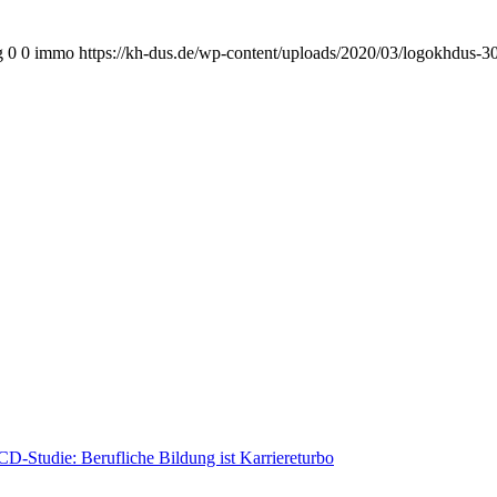
g
0
0
immo
https://kh-dus.de/wp-content/uploads/2020/03/logokhdus-3
-Studie: Berufliche Bildung ist Karriereturbo