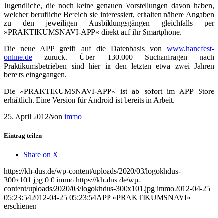
Jugendliche, die noch keine genauen Vorstellungen davon haben,
welcher berufliche Bereich sie interessiert, erhalten nähere Angaben
zu den jeweiligen Ausbildungsgängen gleichfalls per
»PRAKTIKUMSNAVI-APP« direkt auf ihr Smartphone.
Die neue APP greift auf die Datenbasis von
www.handfest-
online.de
zurück. Über 130.000 Suchanfragen nach
Praktikumsbetrieben sind hier in den letzten etwa zwei Jahren
bereits eingegangen.
Die »PRAKTIKUMSNAVI-APP« ist ab sofort im APP Store
erhältlich. Eine Version für Android ist bereits in Arbeit.
25. April 2012
/
von
immo
Eintrag teilen
Share on X
https://kh-dus.de/wp-content/uploads/2020/03/logokhdus-
300x101.jpg
0
0
immo
https://kh-dus.de/wp-
content/uploads/2020/03/logokhdus-300x101.jpg
immo
2012-04-25
05:23:54
2012-04-25 05:23:54
APP »PRAKTIKUMSNAVI«
erschienen