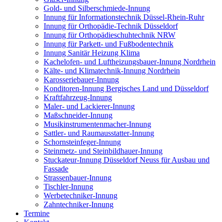
Gold- und Silberschmiede-Innung
Innung für Informationstechnik Düssel-Rhein-Ruhr
Innung für Orthopädie-Technik Düsseldorf
Innung für Orthopädieschuhtechnik NRW
Innung für Parkett- und Fußbodentechnik
Innung Sanitär Heizung Klima
Kachelofen- und Luftheizungsbauer-Innung Nordrhein
Kälte- und Klimatechnik-Innung Nordrhein
Karosseriebauer-Innung
Konditoren-Innung Bergisches Land und Düsseldorf
Kraftfahrzeug-Innung
Maler- und Lackierer-Innung
Maßschneider-Innung
Musikinstrumentenmacher-Innung
Sattler- und Raumausstatter-Innung
Schornsteinfeger-Innung
Steinmetz- und Steinbildhauer-Innung
Stuckateur-Innung Düsseldorf Neuss für Ausbau und
Fassade
Strassenbauer-Innung
Tischler-Innung
Werbetechniker-Innung
Zahntechniker-Innung
Termine