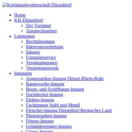
Home
KH-Düsseldorf
Der Vorstand
Ansprechpartner
Leistungen
Rechtsberatung
Interessenvertretung
Inkasso
Formularservice
Vergünstigungen
Versorgungswerk
Innungen
Augenoptiker-Innung Düssel-Rhein-Ruhr
Baugewerbe-Innung
Boots- und Schiffbauer-Innung
Dachdecker-Innung
Elektro-Innung
Fachinnung Stahl und Metall
Fleischer-Innung Düsseldorf-Bergisches Land
Photographen-Innung
Friseur-Innung
Gebäudereiniger-Innung
Glaser-Innung