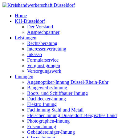
Home
KH-Düsseldorf
Der Vorstand
Ansprechpartner
Leistungen
Rechtsberatung
Interessenvertretung
Inkasso
Formularservice
Vergünstigungen
Versorgungswerk
Innungen
Augenoptiker-Innung Düssel-Rhein-Ruhr
Baugewerbe-Innung
Boots- und Schiffbauer-Innung
Dachdecker-Innung
Elektro-Innung
Fachinnung Stahl und Metall
Fleischer-Innung Düsseldorf-Bergisches Land
Photographen-Innung
Friseur-Innung
Gebäudereiniger-Innung
Glaser-Innung