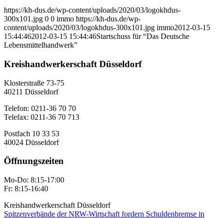
https://kh-dus.de/wp-content/uploads/2020/03/logokhdus-
300x101.jpg
0
0
immo
https://kh-dus.de/wp-
content/uploads/2020/03/logokhdus-300x101.jpg
immo
2012-03-15
15:44:46
2012-03-15 15:44:46
Startschuss für “Das Deutsche
Lebensmittelhandwerk”
Kreishandwerkerschaft Düsseldorf
Klosterstraße 73-75
40211 Düsseldorf
Telefon: 0211-36 70 70
Telefax: 0211-36 70 713
Postfach 10 33 53
40024 Düsseldorf
Öffnungszeiten
Mo-Do: 8:15-17:00
Fr: 8:15-16:40
Kreishandwerkerschaft Düsseldorf
Spitzenverbände der NRW-Wirtschaft fordern Schuldenbremse in