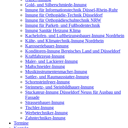
Gold- und Silberschmiede-Innung
Innung für Informationstechnik Düssel-Rhein-Ruhr
Innung für Orthopädie-Technik Düsseldorf
Innung für Orthopädieschuhtechnik NRW
Innung für Parkett- und Fußbodentechnik
Innung Sanitär Heizung Klima
Kachelofen- und Luftheizungsbauer-Innung Nordrhein
Kälte- und Klimatechnik-Innung Nordrhein
Karosseriebauer-Innung
Konditoren-Innung Bergisches Land und Düsseldorf
Kraftfahrzeug-Innung
Maler- und Lackierer-Innung
Maßschneider-Innung
Musikinstrumentenmacher-Innung
Sattler- und Raumausstatter-Innung
Schornsteinfeger-Innung
Steinmetz- und Steinbildhauer-Innung
Stuckateur-Innung Düsseldorf Neuss für Ausbau und
Fassade
Strassenbauer-Innung
Tischler-Innung
Werbetechniker-Innung
Zahntechniker-Innung
Termine