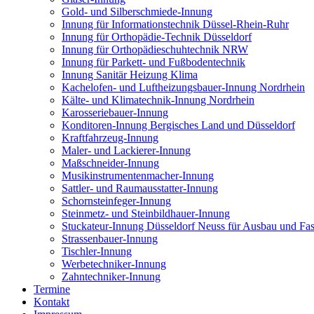
Gold- und Silberschmiede-Innung
Innung für Informationstechnik Düssel-Rhein-Ruhr
Innung für Orthopädie-Technik Düsseldorf
Innung für Orthopädieschuhtechnik NRW
Innung für Parkett- und Fußbodentechnik
Innung Sanitär Heizung Klima
Kachelofen- und Luftheizungsbauer-Innung Nordrhein
Kälte- und Klimatechnik-Innung Nordrhein
Karosseriebauer-Innung
Konditoren-Innung Bergisches Land und Düsseldorf
Kraftfahrzeug-Innung
Maler- und Lackierer-Innung
Maßschneider-Innung
Musikinstrumentenmacher-Innung
Sattler- und Raumausstatter-Innung
Schornsteinfeger-Innung
Steinmetz- und Steinbildhauer-Innung
Stuckateur-Innung Düsseldorf Neuss für Ausbau und Fa
Strassenbauer-Innung
Tischler-Innung
Werbetechniker-Innung
Zahntechniker-Innung
Termine
Kontakt