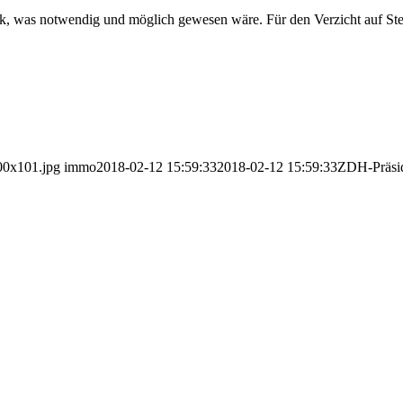
ück, was notwendig und möglich gewesen wäre. Für den Verzicht auf St
00x101.jpg
immo
2018-02-12 15:59:33
2018-02-12 15:59:33
ZDH-Präside