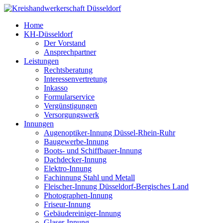
Home
KH-Düsseldorf
Der Vorstand
Ansprechpartner
Leistungen
Rechtsberatung
Interessenvertretung
Inkasso
Formularservice
Vergünstigungen
Versorgungswerk
Innungen
Augenoptiker-Innung Düssel-Rhein-Ruhr
Baugewerbe-Innung
Boots- und Schiffbauer-Innung
Dachdecker-Innung
Elektro-Innung
Fachinnung Stahl und Metall
Fleischer-Innung Düsseldorf-Bergisches Land
Photographen-Innung
Friseur-Innung
Gebäudereiniger-Innung
Glaser-Innung