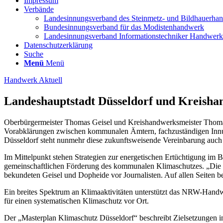
Impressum
Verbände
Landesinnungsverband des Steinmetz- und Bildhauerha
Bundesinnungsverband für das Modistenhandwerk
Landesinnungsverband Informationstechniker Handwe
Datenschutzerklärung
Suche
Menü
Menü
Handwerk Aktuell
Landeshauptstadt Düsseldorf und Kreisha
Oberbürgermeister Thomas Geisel und Kreishandwerksmeister Thoma
Vorabklärungen zwischen kommunalen Ämtern, fachzuständigen Inn
Düsseldorf steht nunmehr diese zukunftsweisende Vereinbarung auch 
Im Mittelpunkt stehen Strategien zur energetischen Ertüchtigung im 
gemeinschaftlichen Förderung des kommunalen Klimaschutzes. „Die 
bekundeten Geisel und Dopheide vor Journalisten. Auf allen Seiten be
Ein breites Spektrum an Klimaaktivitäten unterstützt das NRW-Hand
für einen systematischen Klimaschutz vor Ort.
Der „Masterplan Klimaschutz Düsseldorf“ beschreibt Zielsetzungen in