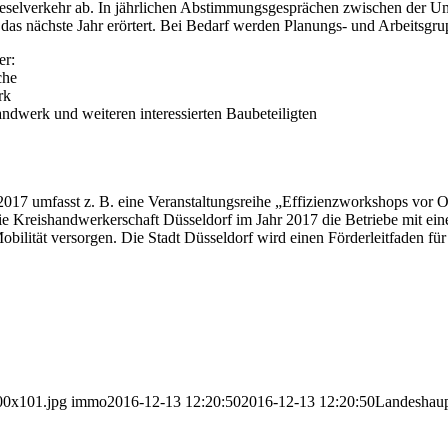
elverkehr ab. In jährlichen Abstimmungsgesprächen zwischen der Um
das nächste Jahr erörtert. Bei Bedarf werden Planungs- und Arbeitsgru
er:
che
rk
ndwerk und weiteren interessierten Baubeteiligten
 2017 umfasst z. B. eine Veranstaltungsreihe „Effizienzworkshops vor 
ie Kreishandwerkerschaft Düsseldorf im Jahr 2017 die Betriebe mit e
obilität versorgen. Die Stadt Düsseldorf wird einen Förderleitfaden f
00x101.jpg
immo
2016-12-13 12:20:50
2016-12-13 12:20:50
Landeshaup