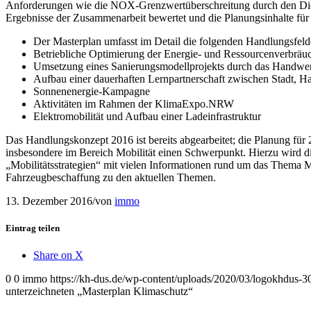
Anforderungen wie die NOX-Grenzwertüberschreitung durch den Dies
Ergebnisse der Zusammenarbeit bewertet und die Planungsinhalte für 
Der Masterplan umfasst im Detail die folgenden Handlungsfeld
Betriebliche Optimierung der Energie- und Ressourcenverbräu
Umsetzung eines Sanierungsmodellprojekts durch das Handwe
Aufbau einer dauerhaften Lernpartnerschaft zwischen Stadt, Ha
Sonnenenergie-Kampagne
Aktivitäten im Rahmen der KlimaExpo.NRW
Elektromobilität und Aufbau einer Ladeinfrastruktur
Das Handlungskonzept 2016 ist bereits abgearbeitet; die Planung für
insbesondere im Bereich Mobilität einen Schwerpunkt. Hierzu wird d
„Mobilitätsstrategien“ mit vielen Informationen rund um das Thema M
Fahrzeugbeschaffung zu den aktuellen Themen.
13. Dezember 2016
/
von
immo
Eintrag teilen
Share on X
0
0
immo
https://kh-dus.de/wp-content/uploads/2020/03/logokhdus-3
unterzeichneten „Masterplan Klimaschutz“