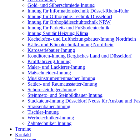
Gold- und Silberschmiede-Innung
Innung für Informationstechnik Düssel-Rhein-Ruhr
Innung für Orthopädie-Technik Düsseldorf
Innung für Orthopädieschuhtechnik NRW
Innung für Parkett- und Fußbodentechnik
Innung Sanitär Heizung Klima
Kachelofen- und Luftheizungsbauer-Innung Nordrhein
Kälte- und Klimatechnik-Innung Nordrhein
Karosseriebauer-Innung
Konditoren-Innung Bergisches Land und Düsseldorf
Kraftfahrzeug-Innung
Maler- und Lackierer-Innung
Maßschneider-Innung
Musikinstrumentenmacher-Innung
Sattler- und Raumausstatter-Innung
Schornsteinfeger-Innung
Steinmetz- und Steinbildhauer-Innung
Stuckateur-Innung Düsseldorf Neuss für Ausbau und Fa
Strassenbauer-Innung
Tischler-Innung
Werbetechniker-Innung
Zahntechniker-Innung
Termine
Kontakt