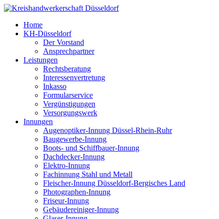
Home
KH-Düsseldorf
Der Vorstand
Ansprechpartner
Leistungen
Rechtsberatung
Interessenvertretung
Inkasso
Formularservice
Vergünstigungen
Versorgungswerk
Innungen
Augenoptiker-Innung Düssel-Rhein-Ruhr
Baugewerbe-Innung
Boots- und Schiffbauer-Innung
Dachdecker-Innung
Elektro-Innung
Fachinnung Stahl und Metall
Fleischer-Innung Düsseldorf-Bergisches Land
Photographen-Innung
Friseur-Innung
Gebäudereiniger-Innung
Glaser-Innung