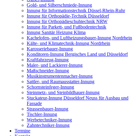
Gold- und Silberschmiede-Innung
Innung für Informationstechnik Düssel-Rhein-Ruhr
Innung für Orthopädie-Technik Düsseldorf
Innung für Orthopädieschuhtechnik NRW
Innung für Parkett- und Fußbodentechnik
Innung Sanitär Heizung Klima
Kachelofen- und Luftheizungsbauer-Innung Nordrhein
Kälte- und Klimatechnik-Innung Nordrhein
Karosseriebauer-Innung
Konditoren-Innung Bergisches Land und Düsseldorf
Kraftfahrzeug-Innung
Maler- und Lackierer-Innung
Maßschneider-Innung
Musikinstrumentenmacher-Innung
Sattler- und Raumausstatter-Innung
Schornsteinfeger-Innung
Steinmetz- und Steinbildhauer-Innung
Stuckateur-Innung Düsseldorf Neuss für Ausbau und
Fassade
Strassenbauer-Innung
Tischler-Innung
Werbetechniker-Innung
Zahntechniker-Innung
Termine