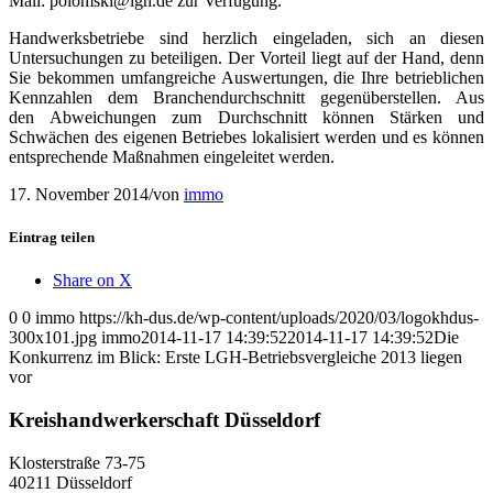
Mail: polomski@lgh.de zur Verfügung.
Handwerksbetriebe sind herzlich eingeladen, sich an diesen
Untersuchungen zu beteiligen. Der Vorteil liegt auf der Hand, denn
Sie bekommen umfangreiche Auswertungen, die Ihre betrieblichen
Kennzahlen dem Branchendurchschnitt gegenüberstellen. Aus
den Abweichungen zum Durchschnitt können Stärken und
Schwächen des eigenen Betriebes lokalisiert werden und es können
entsprechende Maßnahmen eingeleitet werden.
17. November 2014
/
von
immo
Eintrag teilen
Share on X
0
0
immo
https://kh-dus.de/wp-content/uploads/2020/03/logokhdus-
300x101.jpg
immo
2014-11-17 14:39:52
2014-11-17 14:39:52
Die
Konkurrenz im Blick: Erste LGH-Betriebsvergleiche 2013 liegen
vor
Kreishandwerkerschaft Düsseldorf
Klosterstraße 73-75
40211 Düsseldorf