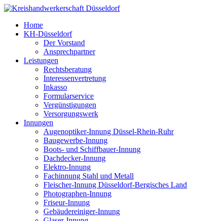
Home
KH-Düsseldorf
Der Vorstand
Ansprechpartner
Leistungen
Rechtsberatung
Interessenvertretung
Inkasso
Formularservice
Vergünstigungen
Versorgungswerk
Innungen
Augenoptiker-Innung Düssel-Rhein-Ruhr
Baugewerbe-Innung
Boots- und Schiffbauer-Innung
Dachdecker-Innung
Elektro-Innung
Fachinnung Stahl und Metall
Fleischer-Innung Düsseldorf-Bergisches Land
Photographen-Innung
Friseur-Innung
Gebäudereiniger-Innung
Glaser-Innung