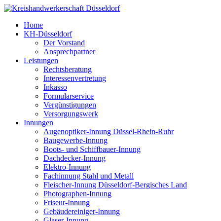
Home
KH-Düsseldorf
Der Vorstand
Ansprechpartner
Leistungen
Rechtsberatung
Interessenvertretung
Inkasso
Formularservice
Vergünstigungen
Versorgungswerk
Innungen
Augenoptiker-Innung Düssel-Rhein-Ruhr
Baugewerbe-Innung
Boots- und Schiffbauer-Innung
Dachdecker-Innung
Elektro-Innung
Fachinnung Stahl und Metall
Fleischer-Innung Düsseldorf-Bergisches Land
Photographen-Innung
Friseur-Innung
Gebäudereiniger-Innung
Glaser-Innung