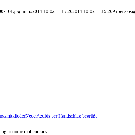
00x101.jpg
immo
2014-10-02 11:15:26
2014-10-02 11:15:26
Arbeitslosi
gsmitglieder
Neue Azubis per Handschlag begrüßt
ing to our use of cookies.