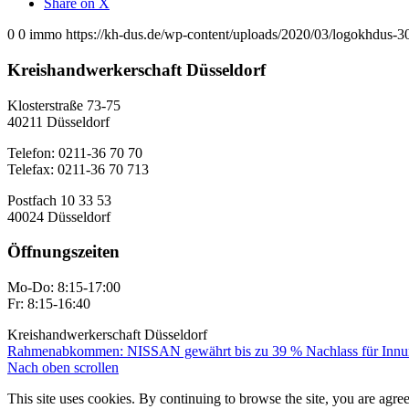
Share on X
0
0
immo
https://kh-dus.de/wp-content/uploads/2020/03/logokhdus-3
Kreishandwerkerschaft Düsseldorf
Klosterstraße 73-75
40211 Düsseldorf
Telefon: 0211-36 70 70
Telefax: 0211-36 70 713
Postfach 10 33 53
40024 Düsseldorf
Öffnungszeiten
Mo-Do: 8:15-17:00
Fr: 8:15-16:40
Kreishandwerkerschaft Düsseldorf
Rahmenabkommen: NISSAN gewährt bis zu 39 % Nachlass für Innun
Nach oben scrollen
This site uses cookies. By continuing to browse the site, you are agree