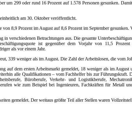
mber um 299 oder rund 16 Prozent auf 1.578 Personen gesunken. Damit l
nheitlich am 30. Oktober veröffentlicht.
te von 8,9 Prozent im August auf 8,6 Prozent im September gesunken. V
g in verschiedenen Betrachtungen aus. Die gesamte Unterbeschäftigung,
schäftigungsquote ist gegenüber dem Vorjahr von 11,5 Prozent 
iger als vor einem Jahr.
t, 339 weniger als im August. Die Zahl der Arbeitslosen, die vom Job
gung auf dem ersten Arbeitsmarkt gemeldet, 18 weniger als im August
iterhin alle Qualifikationen – vom Fachhelfer bis zur Führungskraft.
eitsberufe, Büroberufe, Verkehr- und Logistikberufe, Mechatronik
ufen wie zum Beispiel bei Ingenieuren, Fachkräften für Metall und
eiten gemeldet. Der weitaus größte Teil aller Stellen waren Vollzeitstel