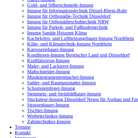
Gold- und Silberschmiede-Innung
Innung für Informationstechnik Düssel-Rhein-Ruhr
Innung für Orthopädie-Technik Düsseldorf
Innung für Orthopädieschuhtechnik NRW
Innung für Parkett- und Fußbodentechnik
Innung Sanitär Heizung Klima
Kachelofen- und Luftheizungsbauer-Innung Nordrhein
Kälte- und Klimatechnik-Innung Nordrhein
Karosseriebauer-Innung
Konditoren-Innung Bergisches Land und Düsseldorf
Kraftfahrzeug-Innung
Maler- und Lackierer-Innung
Maßschneider-Innung
Musikinstrumentenmacher-Innung
Sattler- und Raumausstatter-Innung
Schornsteinfeger-Innung
Steinmetz- und Steinbildhauer-Innung
Stuckateur-Innung Düsseldorf Neuss für Ausbau und Fa
Strassenbauer-Innung
Tischler-Innung
Werbetechniker-Innung
Zahntechniker-Innung
Termine
Kontakt