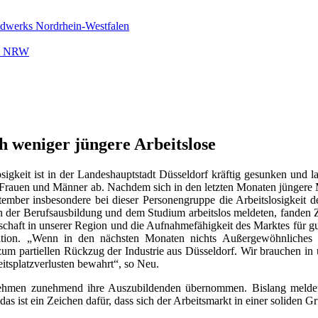
ndwerks Nordrhein-Westfalen
rk NRW
ch weniger jüngere Arbeitslose
osigkeit ist in der Landeshauptstadt Düsseldorf kräftig gesunken und
Frauen und Männer ab. Nachdem sich in den letzten Monaten jüngere 
tember insbesondere bei dieser Personengruppe die Arbeitslosigkeit 
ach der Berufsausbildung und dem Studium arbeitslos meldeten, fand
reitschaft in unserer Region und die Aufnahmefähigkeit des Marktes für
tuation. „Wenn in den nächsten Monaten nichts Außergewöhnliches
 zum partiellen Rückzug der Industrie aus Düsseldorf. Wir brauchen in 
eitsplatzverlusten bewahrt“, so Neu.
nehmen zunehmend ihre Auszubildenden übernommen. Bislang melde
 das ist ein Zeichen dafür, dass sich der Arbeitsmarkt in einer soliden 