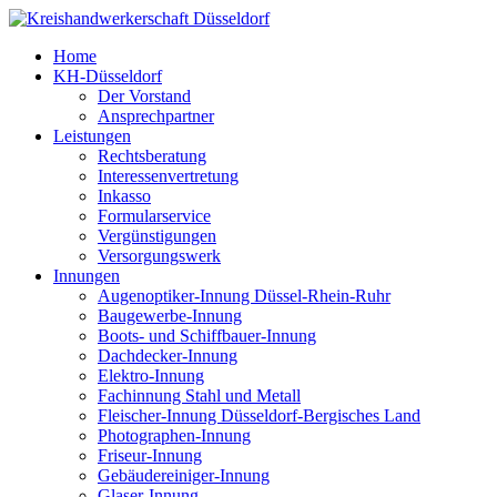
Home
KH-Düsseldorf
Der Vorstand
Ansprechpartner
Leistungen
Rechtsberatung
Interessenvertretung
Inkasso
Formularservice
Vergünstigungen
Versorgungswerk
Innungen
Augenoptiker-Innung Düssel-Rhein-Ruhr
Baugewerbe-Innung
Boots- und Schiffbauer-Innung
Dachdecker-Innung
Elektro-Innung
Fachinnung Stahl und Metall
Fleischer-Innung Düsseldorf-Bergisches Land
Photographen-Innung
Friseur-Innung
Gebäudereiniger-Innung
Glaser-Innung