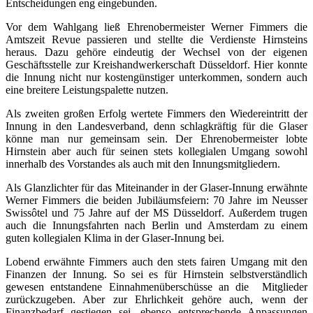
Entscheidungen eng eingebunden.
Vor dem Wahlgang ließ Ehrenobermeister Werner Fimmers die
Amtszeit Revue passieren und stellte die Verdienste Hirnsteins
heraus. Dazu gehöre eindeutig der Wechsel von der eigenen
Geschäftsstelle zur Kreishandwerkerschaft Düsseldorf. Hier konnte
die Innung nicht nur kostengünstiger unterkommen, sondern auch
eine breitere Leistungspalette nutzen.
Als zweiten großen Erfolg wertete Fimmers den Wiedereintritt der
Innung in den Landesverband, denn schlagkräftig für die Glaser
könne man nur gemeinsam sein. Der Ehrenobermeister lobte
Hirnstein aber auch für seinen stets kollegialen Umgang sowohl
innerhalb des Vorstandes als auch mit den Innungsmitgliedern.
Als Glanzlichter für das Miteinander in der Glaser-Innung erwähnte
Werner Fimmers die beiden Jubiläumsfeiern: 70 Jahre im Neusser
Swissôtel und 75 Jahre auf der MS Düsseldorf. Außerdem trugen
auch die Innungsfahrten nach Berlin und Amsterdam zu einem
guten kollegialen Klima in der Glaser-Innung bei.
Lobend erwähnte Fimmers auch den stets fairen Umgang mit den
Finanzen der Innung. So sei es für Hirnstein selbstverständlich
gewesen entstandene Einnahmenüberschüsse an die Mitglieder
zurückzugeben. Aber zur Ehrlichkeit gehöre auch, wenn der
Finanzbedarf gestiegen sei, ebenso entsprechende Anpassungen