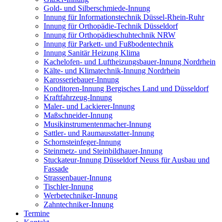
Gold- und Silberschmiede-Innung
Innung für Informationstechnik Düssel-Rhein-Ruhr
Innung für Orthopädie-Technik Düsseldorf
Innung für Orthopädieschuhtechnik NRW
Innung für Parkett- und Fußbodentechnik
Innung Sanitär Heizung Klima
Kachelofen- und Luftheizungsbauer-Innung Nordrhein
Kälte- und Klimatechnik-Innung Nordrhein
Karosseriebauer-Innung
Konditoren-Innung Bergisches Land und Düsseldorf
Kraftfahrzeug-Innung
Maler- und Lackierer-Innung
Maßschneider-Innung
Musikinstrumentenmacher-Innung
Sattler- und Raumausstatter-Innung
Schornsteinfeger-Innung
Steinmetz- und Steinbildhauer-Innung
Stuckateur-Innung Düsseldorf Neuss für Ausbau und
Fassade
Strassenbauer-Innung
Tischler-Innung
Werbetechniker-Innung
Zahntechniker-Innung
Termine