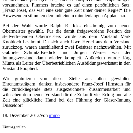
vorzunehmen. Fimmers brachte es auf einen persönlichen Satz:
„Franz-Josef, das war eine sehr gute Zeit unter deiner Regie!“ Die
Anwesenden stimmten dem mit einem minutenlangen Applaus zu.
Bei der Wahl wurde Ralph R. Icks einstimmig zum neuen
Obermeister gewählt. Für die damit freigewordene Position des
stellvertretenden Obermeisters wurde aus dem Vorstand Mark
Knobloch bestimmt. Da sich auch Uwe Hertel aus dem Vorstand
zurückzog, waren anschließend zwei Beisitzer nachzuwählen. Mit
Gabriele Schmitz-Bredick und Jürgen Werner war der
Innungsvorstand dann wieder komplett. Außerdem wurde Jörg
Müntz als Leiter der Überbetrieblichen Ausbildungswerkstatt in den
Vorstand kooptiert.
Wir gratulieren von dieser Stelle aus allen gewählten
Ehrenamtsträgern, danken insbesondere Franz-Josef Hirnstein für
die zurückliegende stets ausgezeichnete Zusammenarbeit und
wünschen dem neuen Vorstand für die Zukunft viel Erfolg und alle
Zeit eine glückliche Hand bei der Führung der Glaser-Innung
Düsseldorf
18. Dezember 2013
/
von
immo
Eintrag teilen