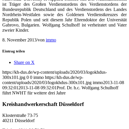
ist Träger des Großen Verdienstordens des Verdienstordens der
Bundesrepublik Deutschland und des Verdienstordens des Landes
Nordrhein-Westfalen sowie des Goldenen Verdienstkreuzes der
Republik Polen und seit diesem Jahr Ehrendoktor der Universität
Gabrovo, Bulgarien. Wolfgang Schulhoff ist verheiratet und Vater
zweier Kinder.
8. November 2013
/
von
immo
Eintrag teilen
Share on X
https://kh-dus.de/wp-content/uploads/2020/03/logokhdus-
300x101.jpg
0
0
immo
https://kh-dus.de/wp-
content/uploads/2020/03/logokhdus-300x101.jpg
immo
2013-11-08
09:32:01
2013-11-08 09:32:01
Prof. Dr. h.c. Wolfgang Schulhoff
führt NWHT für weitere drei Jahre
Kreishandwerkerschaft Düsseldorf
Klosterstraße 73-75
40211 Düsseldorf