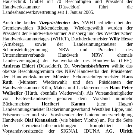
Haustechnik GmbH mit 70 Beschäftigten und Präsident der
Handwerkskammer Düsseldorf führt die
Landeshandwerksvertretung seit 1. Januar 2005.
Auch die beiden
Vizepräsidenten
des NWHT erhielten bei den
Gremienwahlen Rückendeckung. Wiedergewählt wurden der
Präsident der Handwerkskammer Arnsberg und des Westdeutschen
Handwerkskammertages (WHKT), Dachdeckermeister
Willy Hesse
(Arnsberg), sowie der Landesinnungsmeister der
Schornsteinfegerinnung NRW und Präsident des
Unternehmerverbands Handwerk NRW, ehemals
Landesvereinigung der Fachverbände des Handwerks (LFH),
Andreas Ehlert
(Düsseldorf). Zu
Vorstandsbeisitzern
wählte das
oberste Beschlussgremium des NRW-Handwerks den Präsidenten
der Handwerkskammer Münster, Schornsteinfegermeister
Hans
Rath
(Münster; Wiederwahl) und den Präsidenten der
Handwerkskammer Köln, Maler- und Lackierermeister
Hans Peter
Wollseifer
(Hürth, ebenfalls Wiederwahl). Als Vorstandsmitglieder
von Fachverbandsseite gehören dem Vorstand nunmehr
Bäckermeister
Heribert Kamm
(neu; Hagen)
Landesinnungsmeister Bäckerinnungsverband Westfalen-Lippe, und
Friseurmeister und stv. Vorsitzender der Unternehmervereinigung
Handwerk
Olaf Krausslach
(wie bisher; Vlotho) an. Für die Seite
der Gemeinschaftseinrichtungen komplettiert der
Vorstandsvorsitzende der SIGNAL IDUNA AG,
Ulrich