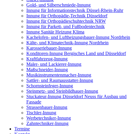
Gold- und Silberschmiede-Innung
Innung für Informationstechnik Düssel-Rhein-Ruhr
Innung für Orthopädie-Technik Düsseldorf
Innung für Orthopädieschuhtechnik NRW
Innung für Parkett- und Fußbodentechnik
Innung Sanitär Heizung Klima
Kachelofen- und Luftheizungsbauer-Innung Nordrhein
Kälte- und Klimatechnik-Innung Nordrhein
Karosseriebauer-Innung
Konditoren-Innung Bergisches Land und Düsseldorf
Kraftfahrzeug-Innung
Maler- und Lackierer-Innung
Maßschneider-Innung
Musikinstrumentenmacher-Innung
Sattler- und Raumausstatter-Innung
Schornsteinfeger-Innung
Steinmetz- und Steinbildhauer-Innung
Stuckateur-Innung Düsseldorf Neuss für Ausbau und
Fassade
Strassenbauer-Innung
Tischler-Innung
Werbetechniker-Innung
Zahntechniker-Innung
Termine