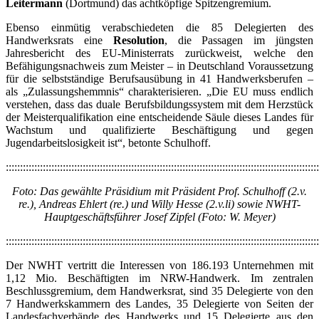
Leitermann
(Dortmund) das achtköpfige Spitzengremium.
Ebenso einmütig verabschiedeten die 85 Delegierten des
Handwerksrats eine
Resolution
, die Passagen im jüngsten
Jahresbericht des EU-Ministerrats zurückweist, welche den
Befähigungsnachweis zum Meister – in Deutschland Voraussetzung
für die selbstständige Berufsausübung in 41 Handwerksberufen –
als „Zulassungshemmnis“ charakterisieren. „Die EU muss endlich
verstehen, dass das duale Berufsbildungssystem mit dem Herzstück
der Meisterqualifikation eine entscheidende Säule dieses Landes für
Wachstum und qualifizierte Beschäftigung und gegen
Jugendarbeitslosigkeit ist“, betonte Schulhoff.
::::::::::::::::::::::::::::::::::::::::::::::::::::::::::::::::::::::::::::::::::::::::::::::::::::::::::::::
Foto: Das gewählte Präsidium mit Präsident Prof. Schulhoff (2.v.
re.), Andreas Ehlert (re.) und Willy Hesse (2.v.li) sowie NWHT-
Hauptgeschäftsführer Josef Zipfel
(Foto: W. Meyer)
::::::::::::::::::::::::::::::::::::::::::::::::::::::::::::::::::::::::::::::::::::::::::::::::::::::::::::::
Der NWHT vertritt die Interessen von 186.193 Unternehmen mit
1,12 Mio. Beschäftigten im NRW-Handwerk. Im zentralen
Beschlussgremium, dem Handwerksrat, sind 35 Delegierte von den
7 Handwerkskammern des Landes, 35 Delegierte von Seiten der
Landesfachverbände des Handwerks und 15 Delegierte aus den