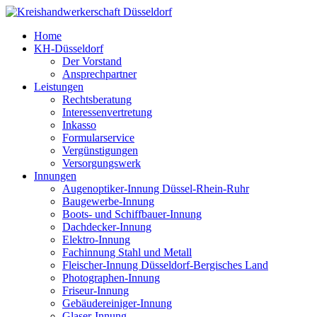
Home
KH-Düsseldorf
Der Vorstand
Ansprechpartner
Leistungen
Rechtsberatung
Interessenvertretung
Inkasso
Formularservice
Vergünstigungen
Versorgungswerk
Innungen
Augenoptiker-Innung Düssel-Rhein-Ruhr
Baugewerbe-Innung
Boots- und Schiffbauer-Innung
Dachdecker-Innung
Elektro-Innung
Fachinnung Stahl und Metall
Fleischer-Innung Düsseldorf-Bergisches Land
Photographen-Innung
Friseur-Innung
Gebäudereiniger-Innung
Glaser-Innung