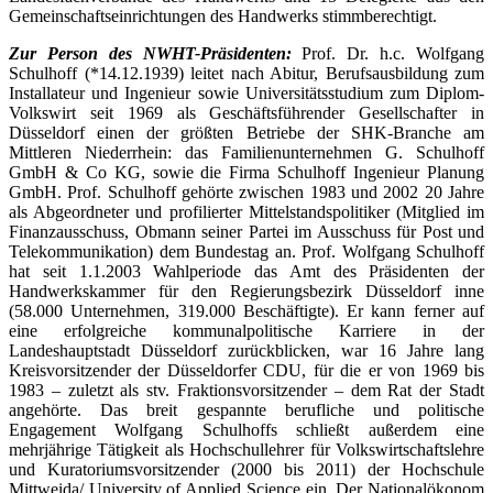
Gemeinschaftseinrichtungen des Handwerks stimmberechtigt.
Zur Person des NWHT-Präsidenten:
Prof. Dr. h.c. Wolfgang
Schulhoff (*14.12.1939) leitet nach Abitur, Berufsausbildung zum
Installateur und Ingenieur sowie Universitätsstudium zum Diplom-
Volkswirt seit 1969 als Geschäftsführender Gesellschafter in
Düsseldorf einen der größten Betriebe der SHK-Branche am
Mittleren Niederrhein: das Familienunternehmen G. Schulhoff
GmbH & Co KG, sowie die Firma Schulhoff Ingenieur Planung
GmbH. Prof. Schulhoff gehörte zwischen 1983 und 2002 20 Jahre
als Abgeordneter und profilierter Mittelstandspolitiker (Mitglied im
Finanzausschuss, Obmann seiner Partei im Ausschuss für Post und
Telekommunikation) dem Bundestag an. Prof. Wolfgang Schulhoff
hat seit 1.1.2003 Wahlperiode das Amt des Präsidenten der
Handwerkskammer für den Regierungsbezirk Düsseldorf inne
(58.000 Unternehmen, 319.000 Beschäftigte). Er kann ferner auf
eine erfolgreiche kommunalpolitische Karriere in der
Landeshauptstadt Düsseldorf zurückblicken, war 16 Jahre lang
Kreisvorsitzender der Düsseldorfer CDU, für die er von 1969 bis
1983 – zuletzt als stv. Fraktionsvorsitzender – dem Rat der Stadt
angehörte. Das breit gespannte berufliche und politische
Engagement Wolfgang Schulhoffs schließt außerdem eine
mehrjährige Tätigkeit als Hochschullehrer für Volkswirtschaftslehre
und Kuratoriumsvorsitzender (2000 bis 2011) der Hochschule
Mittweida/ University of Applied Science ein. Der Nationalökonom