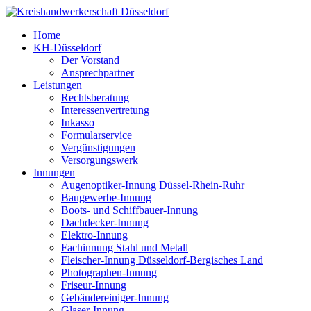
Home
KH-Düsseldorf
Der Vorstand
Ansprechpartner
Leistungen
Rechtsberatung
Interessenvertretung
Inkasso
Formularservice
Vergünstigungen
Versorgungswerk
Innungen
Augenoptiker-Innung Düssel-Rhein-Ruhr
Baugewerbe-Innung
Boots- und Schiffbauer-Innung
Dachdecker-Innung
Elektro-Innung
Fachinnung Stahl und Metall
Fleischer-Innung Düsseldorf-Bergisches Land
Photographen-Innung
Friseur-Innung
Gebäudereiniger-Innung
Glaser-Innung