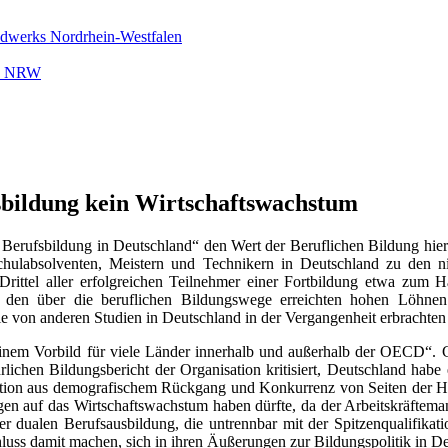
ndwerks Nordrhein-Westfalen
rk NRW
bildung kein Wirtschaftswachstum
erufsbildung in Deutschland“ den Wert der Beruflichen Bildung hierzul
chschulabsolventen, Meistern und Technikern in Deutschland zu de
rittel aller erfolgreichen Teilnehmer einer Fortbildung etwa zum H
n über die beruflichen Bildungswege erreichten hohen Löhnen erk
 von anderen Studien in Deutschland in der Vergangenheit erbrachten
inem Vorbild für viele Länder innerhalb und außerhalb der OECD“. G
ichen Bildungsbericht der Organisation kritisiert, Deutschland habe
ation aus demografischem Rückgang und Konkurrenz von Seiten der H
 auf das Wirtschaftswachstum haben dürfte, da der Arbeitskräfteman
alen Berufsausbildung, die untrennbar mit der Spitzenqualifikation 
hluss damit machen, sich in ihren Äußerungen zur Bildungspolitik in D