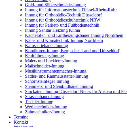
Gold- und Silberschmiede-Innung
Innung für Informationstechnik Düssel-Rhein-Ruhr
Innung für Orthopädie-Technik Düsseldorf
Innung für Orthopädieschuhtechnik NRW
Innung für Parkett- und Fußbodentechnik
Innung Sanitär Heizung Klima
Kachelofen- und Luftheizungsbauer-Innung Nordrhein
Kälte- und Klimatechnik-Innung Nordrhein
Karosseriebauer-Innung
Konditoren-Innung Bergisches Land und Düsseldorf
Kraftfahrzeug-Innung
Maler- und Lackierer-Innung
Maßschneider-Innung
Musikinstrumentenmacher-Innung
Sattler- und Raumausstatter-Innung
Schornsteinfeger-Innung
Steinmetz- und Steinbildhauer-Innung
Stuckateur-Innung Düsseldorf Neuss für Ausbau und Fa
Strassenbauer-Innung
Tischler-Innung
Werbetechniker-Innung
Zahntechniker-Innung
Termine
Kontakt