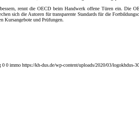
verbessern, rennt die OECD beim Handwerk offene Türen ein. Die OE
echen sich die Autoren für transparente Standards für die Fortbildu
lnen Kursangebote und Prüfungen.
g
0
0
immo
https://kh-dus.de/wp-content/uploads/2020/03/logokhdus-3