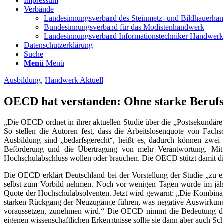
Impressum
Verbände
Landesinnungsverband des Steinmetz- und Bildhauerha
Bundesinnungsverband für das Modistenhandwerk
Landesinnungsverband Informationstechniker Handwe
Datenschutzerklärung
Suche
Menü
Menü
Ausbildung
,
Handwerk Aktuell
OECD hat verstanden: Ohne starke Berufs
„Die OECD ordnet in ihrer aktuellen Studie über die „Postsekundäre B
So stellen die Autoren fest, dass die Arbeitslosenquote von Fa
Ausbildung sind „bedarfsgerecht“, heißt es, dadurch können zwei D
Beförderung und die Übertragung von mehr Verantwortung. Mit de
Hochschulabschluss wollen oder brauchen. Die OECD stützt damit die
Die OECD erklärt Deutschland bei der Vorstellung der Studie „zu e
selbst zum Vorbild nehmen. Noch vor wenigen Tagen wurde im jährl
Quote der Hochschulabsolventen. Jetzt wird gewarnt: „Die Kombin
starken Rückgang der Neuzugänge führen, was negative Auswirkungen
voraussetzen, zunehmen wird.“ Die OECD nimmt die Bedeutung der du
eigenen wissenschaftlichen Erkenntnisse sollte sie dann aber auch Sc