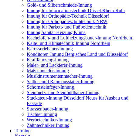
Gold- und Silberschmiede-Innung
Innung für Informationstechnik Düssel-Rhein-Ruhr
Innung für Orthopädie-Technik Düsseldorf
Innung für Orthopädieschuhtechnik NRW
Innung für Parkett- und Fußbodentechnik
Innung Sanitär Heizung Klima
Kachelofen- und Luftheizungsbauer-Innung Nordrhein
Kälte- und Klimatechnik-Innung Nordrhein
Karosseriebauer-Innung
Konditoren-Innung Bergisches Land und Düsseldorf
Kraftfahrzeug-Innung
Maler- und Lackierer-Innung
Maßschneider-Innung
Musikinstrumentenmacher-Innung
Sattler- und Raumausstatter-Innung
Schornsteinfeger-Innung
Steinmetz- und Steinbildhauer-Innung
Stuckateur-Innung Düsseldorf Neuss für Ausbau und
Fassade
Strassenbauer-Innung
Tischler-Innung
Werbetechniker-Innung
Zahntechniker-Innung
Termine