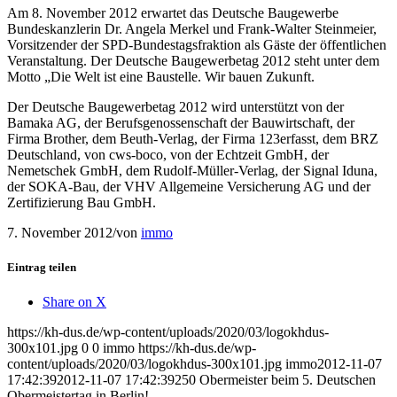
Am 8. November 2012 erwartet das Deutsche Baugewerbe
Bundeskanzlerin Dr. Angela Merkel und Frank-Walter Steinmeier,
Vorsitzender der SPD-Bundestagsfraktion als Gäste der öffentlichen
Veranstaltung. Der Deutsche Baugewerbetag 2012 steht unter dem
Motto „Die Welt ist eine Baustelle. Wir bauen Zukunft.
Der Deutsche Baugewerbetag 2012 wird unterstützt von der
Bamaka AG, der Berufsgenossenschaft der Bauwirtschaft, der
Firma Brother, dem Beuth-Verlag, der Firma 123erfasst, dem BRZ
Deutschland, von cws-boco, von der Echtzeit GmbH, der
Nemetschek GmbH, dem Rudolf-Müller-Verlag, der Signal Iduna,
der SOKA-Bau, der VHV Allgemeine Versicherung AG und der
Zertifizierung Bau GmbH.
7. November 2012
/
von
immo
Eintrag teilen
Share on X
https://kh-dus.de/wp-content/uploads/2020/03/logokhdus-
300x101.jpg
0
0
immo
https://kh-dus.de/wp-
content/uploads/2020/03/logokhdus-300x101.jpg
immo
2012-11-07
17:42:39
2012-11-07 17:42:39
250 Obermeister beim 5. Deutschen
Obermeistertag in Berlin!