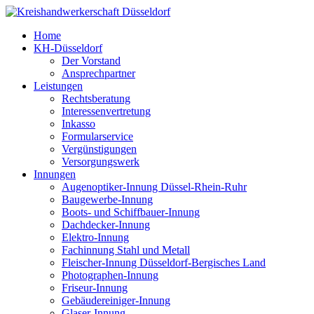
Home
KH-Düsseldorf
Der Vorstand
Ansprechpartner
Leistungen
Rechtsberatung
Interessenvertretung
Inkasso
Formularservice
Vergünstigungen
Versorgungswerk
Innungen
Augenoptiker-Innung Düssel-Rhein-Ruhr
Baugewerbe-Innung
Boots- und Schiffbauer-Innung
Dachdecker-Innung
Elektro-Innung
Fachinnung Stahl und Metall
Fleischer-Innung Düsseldorf-Bergisches Land
Photographen-Innung
Friseur-Innung
Gebäudereiniger-Innung
Glaser-Innung