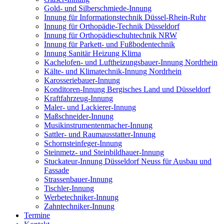
Gold- und Silberschmiede-Innung
Innung für Informationstechnik Düssel-Rhein-Ruhr
Innung für Orthopädie-Technik Düsseldorf
Innung für Orthopädieschuhtechnik NRW
Innung für Parkett- und Fußbodentechnik
Innung Sanitär Heizung Klima
Kachelofen- und Luftheizungsbauer-Innung Nordrhein
Kälte- und Klimatechnik-Innung Nordrhein
Karosseriebauer-Innung
Konditoren-Innung Bergisches Land und Düsseldorf
Kraftfahrzeug-Innung
Maler- und Lackierer-Innung
Maßschneider-Innung
Musikinstrumentenmacher-Innung
Sattler- und Raumausstatter-Innung
Schornsteinfeger-Innung
Steinmetz- und Steinbildhauer-Innung
Stuckateur-Innung Düsseldorf Neuss für Ausbau und
Fassade
Strassenbauer-Innung
Tischler-Innung
Werbetechniker-Innung
Zahntechniker-Innung
Termine