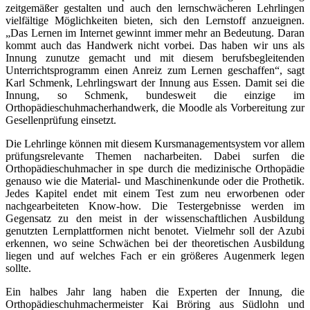
zeitgemäßer gestalten und auch den lernschwächeren Lehrlingen
vielfältige Möglichkeiten bieten, sich den Lernstoff anzueignen.
„Das Lernen im Internet gewinnt immer mehr an Bedeutung. Daran
kommt auch das Handwerk nicht vorbei. Das haben wir uns als
Innung zunutze gemacht und mit diesem berufsbegleitenden
Unterrichtsprogramm einen Anreiz zum Lernen geschaffen“, sagt
Karl Schmenk, Lehrlingswart der Innung aus Essen. Damit sei die
Innung, so Schmenk, bundesweit die einzige im
Orthopädieschuhmacherhandwerk, die Moodle als Vorbereitung zur
Gesellenprüfung einsetzt.
Die Lehrlinge können mit diesem Kursmanagementsystem vor allem
prüfungsrelevante Themen nacharbeiten. Dabei surfen die
Orthopädieschuhmacher in spe durch die medizinische Orthopädie
genauso wie die Material- und Maschinenkunde oder die Prothetik.
Jedes Kapitel endet mit einem Test zum neu erworbenen oder
nachgearbeiteten Know-how. Die Testergebnisse werden im
Gegensatz zu den meist in der wissenschaftlichen Ausbildung
genutzten Lernplattformen nicht benotet. Vielmehr soll der Azubi
erkennen, wo seine Schwächen bei der theoretischen Ausbildung
liegen und auf welches Fach er ein größeres Augenmerk legen
sollte.
Ein halbes Jahr lang haben die Experten der Innung, die
Orthopädieschuhmachermeister Kai Bröring aus Südlohn und