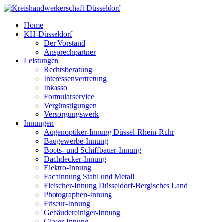
Home
KH-Düsseldorf
Der Vorstand
Ansprechpartner
Leistungen
Rechtsberatung
Interessenvertretung
Inkasso
Formularservice
Vergünstigungen
Versorgungswerk
Innungen
Augenoptiker-Innung Düssel-Rhein-Ruhr
Baugewerbe-Innung
Boots- und Schiffbauer-Innung
Dachdecker-Innung
Elektro-Innung
Fachinnung Stahl und Metall
Fleischer-Innung Düsseldorf-Bergisches Land
Photographen-Innung
Friseur-Innung
Gebäudereiniger-Innung
Glaser-Innung