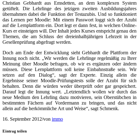
Christian Gebhardt aus Emsdetten, an dem komplexen System
getüftelt. Die Lehrlinge des jetzigen zweiten Ausbildungsjahres
übernahmen dabei die Funktion der Testazubis. Und so funktioniert
das Lernen per Moodle: Mit einem Passwort loggt sich der Azubi
auf die Lernplattform ein. Dort legt er dann fest, in welchen Online-
Kurs er einsteigen will. Der Inhalt jedes Kurses entspricht genau den
Themen, die am Schluss der dreieinhalbjährigen Lehrzeit in der
Gesellenprüfung abgefragt werden.
Doch am Ende der Entwicklung sieht Gebhardt die Plattform der
Innung noch nicht. „Wir werden die Lehrlinge regelmäßig zu Ihrer
Meinung über Moodle befragen, ob wir es ergänzen oder ändern
müssen. Diese Lernplattform soll keine Einbahnstraße sein. Wir
setzen auf den Dialog“, sagt der Experte. Einzig allein die
Ergebnisse seiner Moodle-Prüfungstests solle der Azubi für sich
behalten. Denn die würden weder überprüft oder gar gespeichert.
Darauf legt die Innung wert. „Letztendlich wollen wir durch das
neue Medium den Lehrling dazu motivieren, sein Oberstübchen in
bestimmten Fächern auf Vordermann zu bringen, und das nicht
allein auf die herkömmliche Art und Weise“, sagt Schmenk.
16. September 2012
/
von
immo
Eintrag teilen