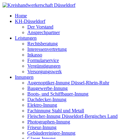
Home
KH-Düsseldorf
Der Vorstand
Ansprechpartner
Leistungen
Rechtsberatung
Interessenvertretung
Inkasso
Formularservice
Vergünstigungen
Versorgungswerk
Innungen
Augenoptiker-Innung Düssel-Rhein-Ruhr
Baugewerbe-Innung
Boots- und Schiffbauer-Innung
Dachdecker-Innung
Elektro-Innung
Fachinnung Stahl und Metall
Fleischer-Innung Düsseldorf-Bergisches Land
Photographen-Innung
Friseur-Innung
Gebäudereiniger-Innung
Glaser-Innung