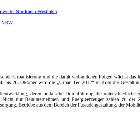
ndwerks Nordrhein-Westfalen
rk NRW
hsende Urbanisierung und die damit verbundenen Folgen wächst das Inter
24. bis 26. Oktober wird die „Urban Tec 2012“ in Köln die Gestaltu
tentwicklung, deren praktische Durchführung die unterschiedlichsten
n. Nicht nur Bauunternehmen und Energieerzeuger zählen zu der Zi
rsorgung, Betriebe aus dem Bereich der Fassadengestaltung, der Mobi