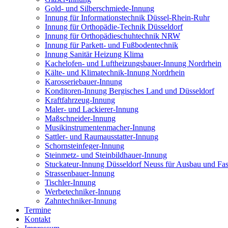
Gold- und Silberschmiede-Innung
Innung für Informationstechnik Düssel-Rhein-Ruhr
Innung für Orthopädie-Technik Düsseldorf
Innung für Orthopädieschuhtechnik NRW
Innung für Parkett- und Fußbodentechnik
Innung Sanitär Heizung Klima
Kachelofen- und Luftheizungsbauer-Innung Nordrhein
Kälte- und Klimatechnik-Innung Nordrhein
Karosseriebauer-Innung
Konditoren-Innung Bergisches Land und Düsseldorf
Kraftfahrzeug-Innung
Maler- und Lackierer-Innung
Maßschneider-Innung
Musikinstrumentenmacher-Innung
Sattler- und Raumausstatter-Innung
Schornsteinfeger-Innung
Steinmetz- und Steinbildhauer-Innung
Stuckateur-Innung Düsseldorf Neuss für Ausbau und Fa
Strassenbauer-Innung
Tischler-Innung
Werbetechniker-Innung
Zahntechniker-Innung
Termine
Kontakt