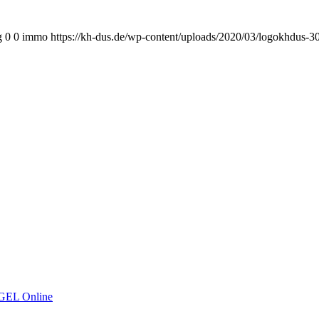
g
0
0
immo
https://kh-dus.de/wp-content/uploads/2020/03/logokhdus-3
GEL Online