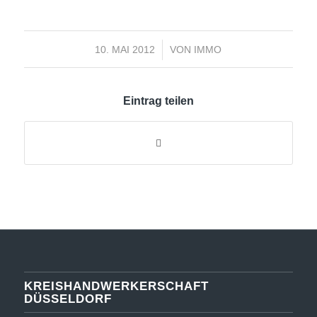
/
10. MAI 2012
VON
IMMO
Eintrag teilen
KREISHANDWERKERSCHAFT
DÜSSELDORF