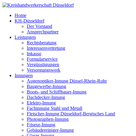
Home
KH-Düsseldorf
Der Vorstand
Ansprechpartner
Leistungen
Rechtsberatung
Interessenvertretung
Inkasso
Formularservice
Vergünstigungen
Versorgungswerk
Innungen
Augenoptiker-Innung Düssel-Rhein-Ruhr
Baugewerbe-Innung
Boots- und Schiffbauer-Innung
Dachdecker-Innung
Elektro-Innung
Fachinnung Stahl und Metall
Fleischer-Innung Düsseldorf-Bergisches Land
Photographen-Innung
Friseur-Innung
Gebäudereiniger-Innung
Glaser-Innung