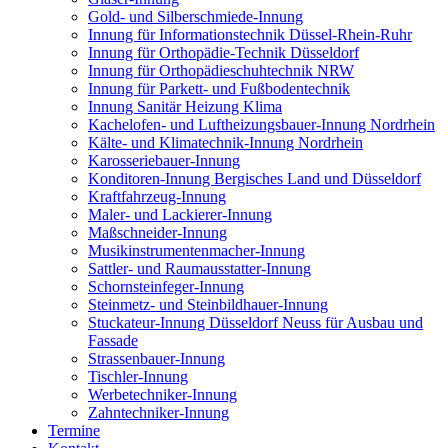
Gold- und Silberschmiede-Innung
Innung für Informationstechnik Düssel-Rhein-Ruhr
Innung für Orthopädie-Technik Düsseldorf
Innung für Orthopädieschuhtechnik NRW
Innung für Parkett- und Fußbodentechnik
Innung Sanitär Heizung Klima
Kachelofen- und Luftheizungsbauer-Innung Nordrhein
Kälte- und Klimatechnik-Innung Nordrhein
Karosseriebauer-Innung
Konditoren-Innung Bergisches Land und Düsseldorf
Kraftfahrzeug-Innung
Maler- und Lackierer-Innung
Maßschneider-Innung
Musikinstrumentenmacher-Innung
Sattler- und Raumausstatter-Innung
Schornsteinfeger-Innung
Steinmetz- und Steinbildhauer-Innung
Stuckateur-Innung Düsseldorf Neuss für Ausbau und
Fassade
Strassenbauer-Innung
Tischler-Innung
Werbetechniker-Innung
Zahntechniker-Innung
Termine