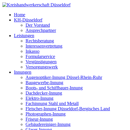
Home
KH-Düsseldorf
Der Vorstand
Ansprechpartner
Leistungen
Rechtsberatung
Interessenvertretung
Inkasso
Formularservice
Vergünstigungen
Versorgungswerk
Innungen
Augenoptiker-Innung Düssel-Rhein-Ruhr
Baugewerbe-Innung
Boots- und Schiffbauer-Innung
Dachdecker-Innung
Elektro-Innung
Fachinnung Stahl und Metall
Fleischer-Innung Düsseldorf-Bergisches Land
Photographen-Innung
Friseur-Innung
Gebäudereiniger-Innung
Glaser-Innung