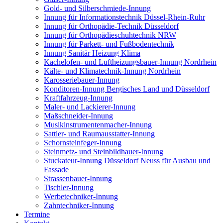
Gold- und Silberschmiede-Innung
Innung für Informationstechnik Düssel-Rhein-Ruhr
Innung für Orthopädie-Technik Düsseldorf
Innung für Orthopädieschuhtechnik NRW
Innung für Parkett- und Fußbodentechnik
Innung Sanitär Heizung Klima
Kachelofen- und Luftheizungsbauer-Innung Nordrhein
Kälte- und Klimatechnik-Innung Nordrhein
Karosseriebauer-Innung
Konditoren-Innung Bergisches Land und Düsseldorf
Kraftfahrzeug-Innung
Maler- und Lackierer-Innung
Maßschneider-Innung
Musikinstrumentenmacher-Innung
Sattler- und Raumausstatter-Innung
Schornsteinfeger-Innung
Steinmetz- und Steinbildhauer-Innung
Stuckateur-Innung Düsseldorf Neuss für Ausbau und
Fassade
Strassenbauer-Innung
Tischler-Innung
Werbetechniker-Innung
Zahntechniker-Innung
Termine