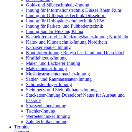
Gold- und Silberschmiede-Innung
Innung für Informationstechnik Düssel-Rhein-Ruhr
Innung für Orthopädie-Technik Düsseldorf
Innung für Orthopädieschuhtechnik NRW
Innung für Parkett- und Fußbodentechnik
Innung Sanitär Heizung Klima
Kachelofen- und Luftheizungsbauer-Innung Nordrhein
Kälte- und Klimatechnik-Innung Nordrhein
Karosseriebauer-Innung
Konditoren-Innung Bergisches Land und Düsseldorf
Kraftfahrzeug-Innung
Maler- und Lackierer-Innung
Maßschneider-Innung
Musikinstrumentenmacher-Innung
Sattler- und Raumausstatter-Innung
Schornsteinfeger-Innung
Steinmetz- und Steinbildhauer-Innung
Stuckateur-Innung Düsseldorf Neuss für Ausbau und
Fassade
Strassenbauer-Innung
Tischler-Innung
Werbetechniker-Innung
Zahntechniker-Innung
Termine