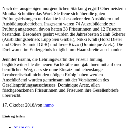
Nach der ausgiebigen morgendlichen Stärkung ergriff Obermeisterin
Monika Schmitter das Wort. Sie freue sich über die guten
Prüfungsleistungen und dankte insbesondere den Ausbildern und
Ausbildungsbetrieben. Insgesamt waren 74 Auszubildende zur
Prüfung angetreten, davon hatten 38 Friseurinnen und 12 Friseure
bestanden. Besonders geehrt wurden die Jahresbesten Sarah Scherer
(Ausbildungsbetrieb: Lupp-Sen GmbH), Nikki Krall (Horst Dieter
und Oliver Schmidt GbR) und Irene Rizzo (Dominique Aretz). Die
Drei waren im Endergebnis lediglich um Haaresbreite auseinander.
Jennifer Brahm, die Lehrlingswartin der Friseur-Innung,
beglückwünschte die neuen Fachkräfte und gab ihnen mit auf den
beruflichen Weg, dass sie ohne Einsatz und lebenslange
Lernbereitschaft nicht den nötigen Erfolg haben werden.
Anschließend wurden gemeinsam mit der Vorsitzenden des
Gesellenprüfungsausschusses, Dominique Aretz, allen
frischgebackenen Friseurinnen und Friseuren ihre Gesellenbriefe
überreicht.
17. Oktober 2018
/
von
immo
Eintrag teilen
Share on X