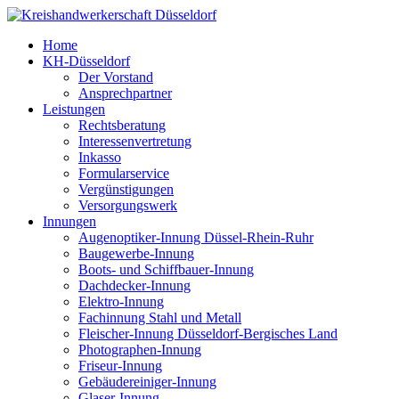
Home
KH-Düsseldorf
Der Vorstand
Ansprechpartner
Leistungen
Rechtsberatung
Interessenvertretung
Inkasso
Formularservice
Vergünstigungen
Versorgungswerk
Innungen
Augenoptiker-Innung Düssel-Rhein-Ruhr
Baugewerbe-Innung
Boots- und Schiffbauer-Innung
Dachdecker-Innung
Elektro-Innung
Fachinnung Stahl und Metall
Fleischer-Innung Düsseldorf-Bergisches Land
Photographen-Innung
Friseur-Innung
Gebäudereiniger-Innung
Glaser-Innung