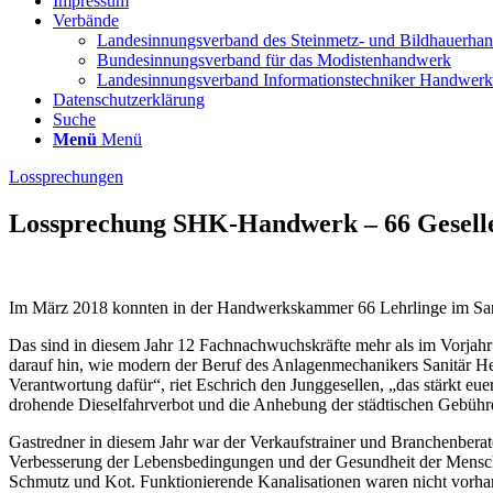
Impressum
Verbände
Landesinnungsverband des Steinmetz- und Bildhauerha
Bundesinnungsverband für das Modistenhandwerk
Landesinnungsverband Informationstechniker Handwe
Datenschutzerklärung
Suche
Menü
Menü
Lossprechungen
Lossprechung SHK-Handwerk – 66 Gesellen
Im März 2018 konnten in der Handwerkskammer 66 Lehrlinge im San
Das sind in diesem Jahr 12 Fachnachwuchskräfte mehr als im Vorjah
darauf hin, wie modern der Beruf des Anlagenmechanikers Sanitär H
Verantwortung dafür“, riet Eschrich den Junggesellen, „das stärkt e
drohende Dieselfahrverbot und die Anhebung der städtischen Gebühr
Gastredner in diesem Jahr war der Verkaufstrainer und Branchenbera
Verbesserung der Lebensbedingungen und der Gesundheit der Menschen
Schmutz und Kot. Funktionierende Kanalisationen waren nicht vorh