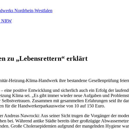
ndwerks Nordrhein-Westfalen
rk NRW
 zu „Lebensrettern“ erklärt
itär-Heizung-Klima-Handwerk ihre bestandene Gesellenprüfung feier
r – eine positive Entwicklung und sicherlich auch ein Erfolg der la
eizung Klima sei. „Es gibt immer wieder neue Aufgaben und Problemst
uer Selbstvertrauen. Zusammen mit gesammelten Erfahrungen seid ihr da
en für die Handwerkerparkausweise von 10 auf 150 Euro.
ter Andreas Nawrocki: Aus seiner Sicht trugen die Vorgänger der mode
 bei. Während antike Städte bereits über großzügige Abwassernetze v
anden. Große Choleraepidemien aufgrund der mangelnden Hygiene ware