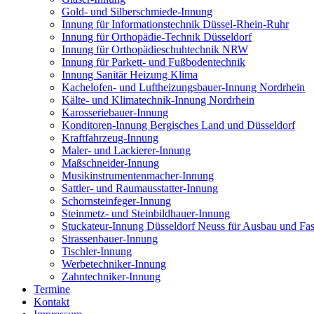
Gold- und Silberschmiede-Innung
Innung für Informationstechnik Düssel-Rhein-Ruhr
Innung für Orthopädie-Technik Düsseldorf
Innung für Orthopädieschuhtechnik NRW
Innung für Parkett- und Fußbodentechnik
Innung Sanitär Heizung Klima
Kachelofen- und Luftheizungsbauer-Innung Nordrhein
Kälte- und Klimatechnik-Innung Nordrhein
Karosseriebauer-Innung
Konditoren-Innung Bergisches Land und Düsseldorf
Kraftfahrzeug-Innung
Maler- und Lackierer-Innung
Maßschneider-Innung
Musikinstrumentenmacher-Innung
Sattler- und Raumausstatter-Innung
Schornsteinfeger-Innung
Steinmetz- und Steinbildhauer-Innung
Stuckateur-Innung Düsseldorf Neuss für Ausbau und Fa
Strassenbauer-Innung
Tischler-Innung
Werbetechniker-Innung
Zahntechniker-Innung
Termine
Kontakt