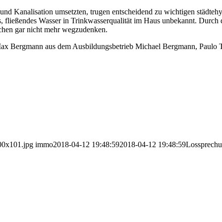
nd Kanalisation umsetzten, trugen entscheidend zu wichtigen städtehygi
fließendes Wasser in Trinkwasserqualität im Haus unbekannt. Durch d
schen gar nicht mehr wegzudenken.
 Max Bergmann aus dem Ausbildungsbetrieb Michael Bergmann, Paulo 
00x101.jpg
immo
2018-04-12 19:48:59
2018-04-12 19:48:59
Lossprechu