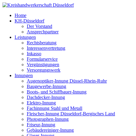
Home
KH-Düsseldorf
Der Vorstand
Ansprechpartner
Leistungen
Rechtsberatung
Interessenvertretung
Inkasso
Formularservice
Vergünstigungen
Versorgungswerk
Innungen
Augenoptiker-Innung Düssel-Rhein-Ruhr
Baugewerbe-Innung
Boots- und Schiffbauer-Innung
Dachdecker-Innung
Elektro-Innung
Fachinnung Stahl und Metall
Fleischer-Innung Düsseldorf-Bergisches Land
Photographen-Innung
Friseur-Innung
Gebäudereiniger-Innung
Glaser-Innung